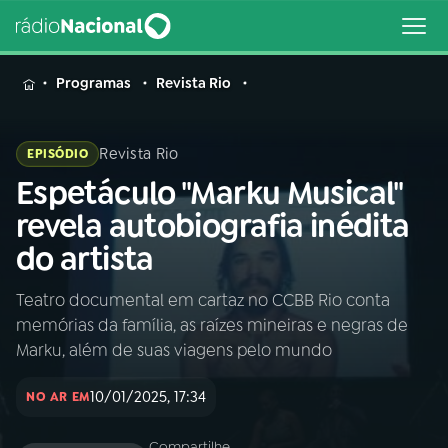
MENU
Programas
Revista Rio
Revista Rio
EPISÓDIO
Espetáculo "Marku Musical"
Buscar
na
revela autobiografia inédita
Rádio
Buscar
do artista
Nacional
Teatro documental em cartaz no CCBB Rio conta
AO VIVO
memórias da família, as raízes mineiras e negras de
Marku, além de suas viagens pelo mundo
01
INÍCIO
10/01/2025, 17:34
NO AR EM
02
A RÁDIO
Compartilhe