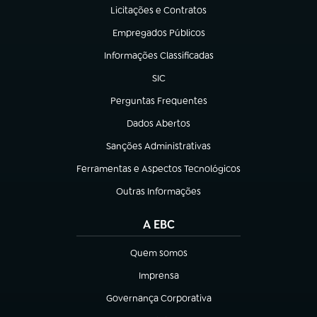
Licitações e Contratos
(abre em nova aba)
Empregados Públicos
(abre em nova aba)
Informações Classificadas
(abre em nova aba)
SIC
(abre em nova aba)
Perguntas Frequentes
(abre em nova aba)
Dados Abertos
(abre em nova aba)
Sanções Administrativas
(abre em nova aba)
Ferramentas e Aspectos Tecnológicos
(abre em nova aba)
Outras Informações
(abre em nova aba)
A EBC
Quem somos
(abre em nova aba)
Imprensa
(abre em nova aba)
Governança Corporativa
(abre em nova aba)