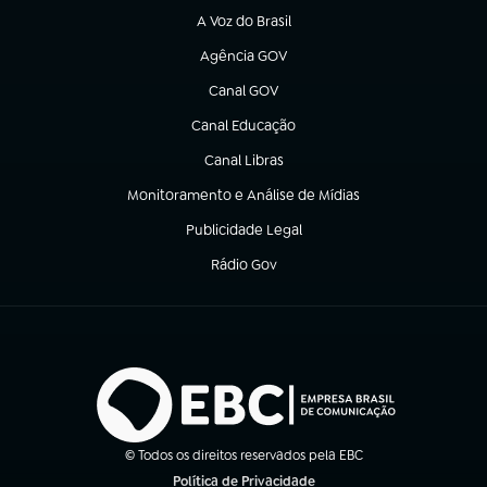
A Voz do Brasil
(abre em nova aba)
Agência GOV
(abre em nova aba)
Canal GOV
(abre em nova aba)
Canal Educação
(abre em nova aba)
Canal Libras
(abre em nova aba)
Monitoramento e Análise de Mídias
(abre em nova aba)
Publicidade Legal
(abre em nova aba)
Rádio Gov
(abre em nova aba)
© Todos os direitos reservados pela EBC
Política de Privacidade