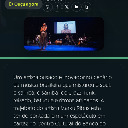
Ouça agora
03
PROGRAMAÇÃO
04
PROGRAMAS
05
PODCASTS
06
VIDEOCASTS
Um artista ousado e inovador no cenário
da música brasileira que misturou o soul,
07
ÚLTIMAS
o samba, o samba rock, jazz, funk,
reisado, batuque e ritmos africanos. A
trajetório do artista Marku Ribas está
08
FESTIVAL DE MÚSICA
sendo contada em um espetáculo em
cartaz no Centro Cultural do Banco do
ACOMPANHE A RÁDIO NACIONAL