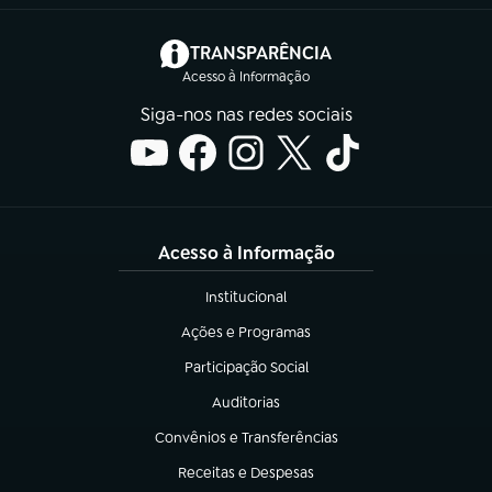
(abre em nova aba)
TRANSPARÊNCIA
Acesso à Informação
Siga-nos nas redes sociais
Acesso à Informação
Institucional
(abre em nova aba)
Ações e Programas
(abre em nova aba)
Participação Social
(abre em nova aba)
Auditorias
(abre em nova aba)
Convênios e Transferências
(abre em nova aba)
Receitas e Despesas
(abre em nova aba)