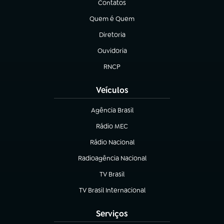
Contatos
(abre em nova aba)
Quem é Quem
(abre em nova aba)
Diretoria
(abre em nova aba)
Ouvidoria
(abre em nova aba)
RNCP
(abre em nova aba)
Veículos
Agência Brasil
(abre em nova aba)
Rádio MEC
(abre em nova aba)
Rádio Nacional
Radioagência Nacional
(abre em nova aba)
TV Brasil
(abre em nova aba)
TV Brasil Internacional
(abre em nova aba)
Serviços