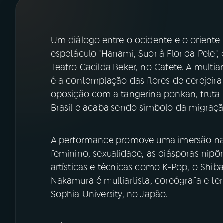
07
ÚLTIMAS
08
FESTIVAL DE MÚSICA
Um diálogo entre o ocidente e o oriente
espetáculo "Hanami, Suor à Flor da Pele"
Teatro Cacilda Beker, no Catete. A multi
ACOMPANHE A RÁDIO NACIONAL
é a contemplação das flores de cerejeir
YouTube
Facebook
oposição com a tangerina ponkan, frut
Brasil e acaba sendo símbolo da migraçã
Instagram
X
TikTok
A performance promove uma imersão na cu
feminino, sexualidade, as diásporas nipô
artísticas e técnicas como K-Pop, o Shiba
Nakamura é multiartista, coreógrafa e t
Sophia University, no Japão.