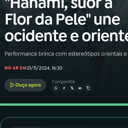
"Hanami, suor à
Nacional
Flor da Pele" une
01
INÍCIO
ocidente e orient
02
A RÁDIO
Performance brinca com estereótipos orientais e 
03
PROGRAMAÇÃO
01/11/2024, 16:30
NO AR EM
04
PROGRAMAS
Compartilhe
Ouça agora
05
PODCASTS
06
VIDEOCASTS