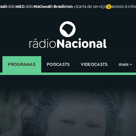
asil
rádio
MEC
rádio
Nacional
tv
Brasil
carta de serviço
acesso à inf
mais
PROGRAMAS
PODCASTS
VIDEOCASTS
mais