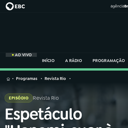
agência
Br
AO VIVO
INÍCIO
A RÁDIO
PROGRAMAÇÃO
MENU
Programas
Revista Rio
Buscar
na
Revista Rio
EPISÓDIO
Rádio
Buscar
Nacional
Espetáculo
Buscar
na
Rádio
AO VIVO