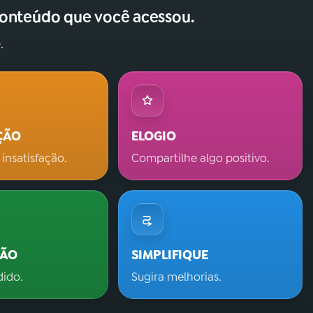
conteúdo que você acessou.
.
ÇÃO
ELOGIO
 insatisfação.
Compartilhe algo positivo.
ÇÃO
SIMPLIFIQUE
dido.
Sugira melhorias.