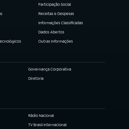
Participação Social
(abre em nova aba)
as
Receitas e Despesas
(abre em nova aba)
Informações Classificadas
(abre em nova aba)
Dados Abertos
(abre em nova aba)
Tecnológicos
Outras Informações
(abre em nova aba)
Governança Corporativa
(abre em nova aba)
Diretoria
(abre em nova aba)
Rádio Nacional
TV Brasil Internacional
(abre em nova aba)