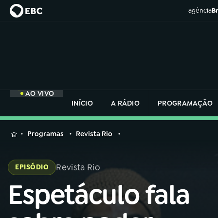
agência
Br
AO VIVO
INÍCIO
A RÁDIO
PROGRAMAÇÃO
MENU
Programas
Revista Rio
Buscar
na
Revista Rio
EPISÓDIO
Rádio
Buscar
Nacional
Espetáculo fala
Buscar
na
Rádio
AO VIVO