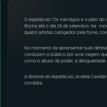
07
ÚLTIMAS
08
FESTIVAL DE MÚSICA
O espetáculo "Os mendigos e o pato do i
Rocha até o dia 28 de setembro. Na mont
quatro artistas castigados pela fome, 
ACOMPANHE A RÁDIO NACIONAL
YouTube
Facebook
No momento de aprensentar suas defesas, 
conduzem o público por uma viagem que e
Instagram
X
como o abuso de poder, a desigualdade e
TikTok
A diretora do espetáculo, Andrea Cevidan
comédia.