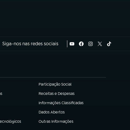
Siga-nos nas redes sociais
Participação Social
(abre em nova aba)
as
Receitas e Despesas
(abre em nova aba)
Informações Classificadas
(abre em nova aba)
Dados Abertos
(abre em nova aba)
Tecnológicos
Outras Informações
(abre em nova aba)