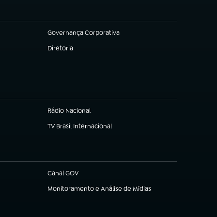
Governança Corporativa
(abre em nova aba)
Diretoria
(abre em nova aba)
Rádio Nacional
TV Brasil Internacional
(abre em nova aba)
Canal GOV
(abre em nova aba)
Monitoramento e Análise de Mídias
(abre em nova aba)