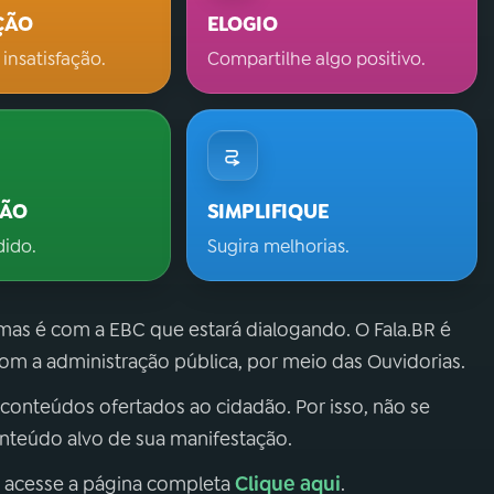
ÇÃO
ELOGIO
 insatisfação.
Compartilhe algo positivo.
ÇÃO
SIMPLIFIQUE
dido.
Sugira melhorias.
 mas é com a EBC que estará dialogando. O Fala.BR é
m a administração pública, por meio das Ouvidorias.
 conteúdos ofertados ao cidadão. Por isso, não se
onteúdo alvo de sua manifestação.
Clique aqui
, acesse a página completa
.