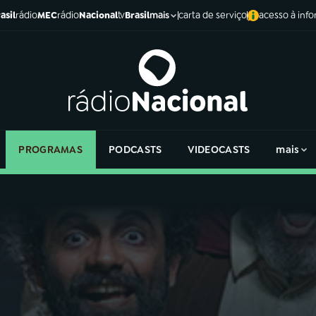
asil
rádio
MEC
rádio
Nacional
tv
Brasil
carta de serviço
acesso à inf
mais
PROGRAMAS
PODCASTS
VIDEOCASTS
mais