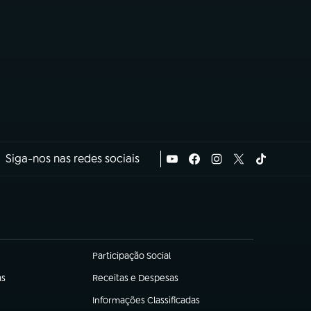
Siga-nos nas redes sociais
Participação Social
(abre em nova aba)
as
Receitas e Despesas
(abre em nova aba)
Informações Classificadas
(abre em nova aba)