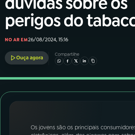
dúvidas sobre os
Nacional
perigos do tabac
01
INÍCIO
02
A RÁDIO
26/08/2024, 15:16
NO AR EM
Compartilhe
03
PROGRAMAÇÃO
Ouça agora
04
PROGRAMAS
05
PODCASTS
06
VIDEOCASTS
Os jovens são os principais consumidores