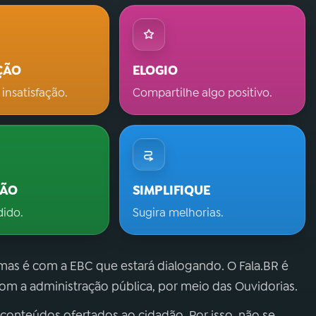
ÇÃO
ELOGIO
 insatisfação.
Compartilhe algo positivo.
ÇÃO
SIMPLIFIQUE
dido.
Sugira melhorias.
 mas é com a EBC que estará dialogando. O Fala.BR é
m a administração pública, por meio das Ouvidorias.
 conteúdos ofertados ao cidadão. Por isso, não se