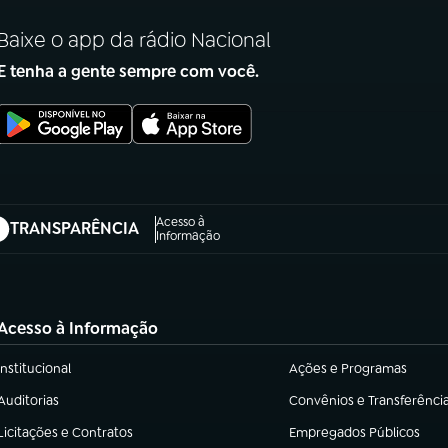
Baixe o app da rádio Nacional
E tenha a gente sempre com você.
Acesso à
TRANSPARÊNCIA
abre em nova aba)
Informação
Acesso à Informação
Institucional
Ações e Programas
(abre em nova aba)
(abre em nova aba)
Auditorias
Convênios e Transferênci
(abre em nova aba)
(abre em nova aba)
Licitações e Contratos
Empregados Públicos
(abre em nova aba)
(abre em nova aba)