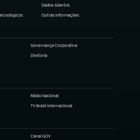
Dados Abertos
(abre em nova aba)
Tecnológicos
Outras Informações
(abre em nova aba)
Governança Corporativa
(abre em nova aba)
Diretoria
(abre em nova aba)
Rádio Nacional
TV Brasil Internacional
(abre em nova aba)
Canal GOV
(abre em nova aba)