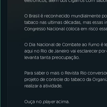
eletrônicos, além dos cigarros com sabor
07
ÚLTIMAS
O Brasil é reconhecido mundialmente po
08
FESTIVAL DE MÚSICA
tabaco nas ultimas décadas, mas essas in
Congresso Nacional coloca em risco ess
ACOMPANHE A RÁDIO NACIONAL
YouTube
Facebook
O Dia Nacional de Combate ao Fumo é le
aqui no Rio de Janeiro vai esclarecer por 
Instagram
X
levanta tanta preocupação.
TikTok
Para saber o mais o Revista Rio conver
projeto de controle do tabaco da Organ
realizar a atividade.
Ouça no
player
acima.