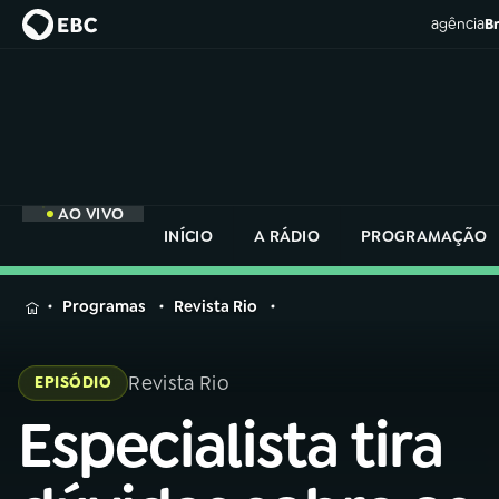
agência
Br
AO VIVO
INÍCIO
A RÁDIO
PROGRAMAÇÃO
MENU
Programas
Revista Rio
Buscar
na
Revista Rio
EPISÓDIO
Rádio
Buscar
Nacional
Especialista tira
Buscar
na
Rádio
AO VIVO