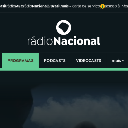
asil
rádio
MEC
rádio
Nacional
tv
Brasil
carta de serviço
acesso à inf
mais
PROGRAMAS
PODCASTS
VIDEOCASTS
mais