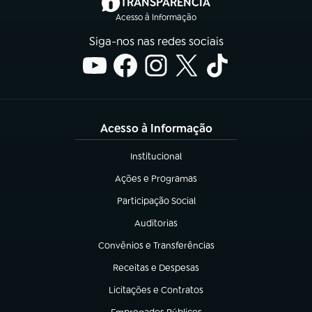
(abre em nova aba)
TRANSPARÊNCIA
Acesso à Informação
Siga-nos nas redes sociais
Acesso à Informação
Institucional
(abre em nova aba)
Ações e Programas
(abre em nova aba)
Participação Social
(abre em nova aba)
Auditorias
(abre em nova aba)
Convênios e Transferências
(abre em nova aba)
Receitas e Despesas
(abre em nova aba)
Licitações e Contratos
(abre em nova aba)