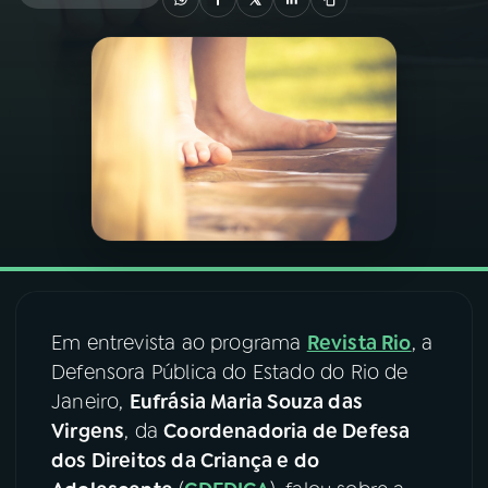
03
PROGRAMAÇÃO
04
PROGRAMAS
05
PODCASTS
06
VIDEOCASTS
Em entrevista ao programa
Revista Rio
, a
07
ÚLTIMAS
Defensora Pública do Estado do Rio de
Janeiro,
Eufrásia Maria Souza das
08
FESTIVAL DE MÚSICA
Virgens
, da
Coordenadoria de Defesa
dos Direitos da Criança e do
ACOMPANHE A RÁDIO NACIONAL