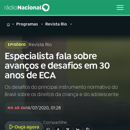
MENU
Programas
Revista Rio
Revista Rio
EPISÓDIO
Especialista fala sobre
Buscar
na
avanços e desafios em 30
Rádio
Buscar
anos de ECA
Nacional
Os desafios do principal instrumento normativo do
AO VIVO
Brasil sobre os direitos da criança e do adolescente
01
INÍCIO
14/07/2020, 01:28
NO AR EM
Compartilhe
02
A RÁDIO
Ouça agora