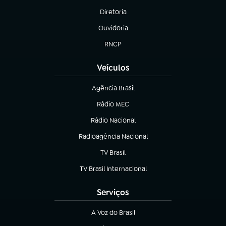
Diretoria
(abre em nova aba)
Ouvidoria
(abre em nova aba)
RNCP
(abre em nova aba)
Veículos
Agência Brasil
(abre em nova aba)
Rádio MEC
(abre em nova aba)
Rádio Nacional
Radioagência Nacional
(abre em nova aba)
TV Brasil
(abre em nova aba)
TV Brasil Internacional
(abre em nova aba)
Serviços
A Voz do Brasil
(abre em nova aba)