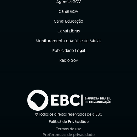
Agência GOV
(abre em nova aba)
Canal GOV
(abre em nova aba)
Canal Educação
(abre em nova aba)
Canal Libras
(abre em nova aba)
Monitoramento e Análise de Mídias
(abre em nova aba)
Publicidade Legal
(abre em nova aba)
Rádio Gov
(abre em nova aba)
© Todos os direitos reservados pela EBC
Política de Privacidade
(abre em nova aba)
Termos de uso
(abre em nova aba)
Preferências de privacidade