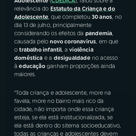
Adolescente
(
CDEDICA
), falou sobre a
relevância do
Estatuto da Criança e do
YouTube
Facebook
Adolescente
, que completou
30 anos
, no
dia 13 de julho, principalmente
Instagram
X
considerando os efeitos da
pandemia
,
causada pelo
novo coronavírus
, em que
TikTok
o
trabalho infantil
, a
violência
doméstica
e a
desigualdade
no acesso
à
educação
ganham proporções ainda
maiores.
"Toda criança e adolescente, more na
favela, more no bairro mais rico da
cidade, não importa onde essa criança
esteja, se ela está institucionalizada, se
ela está dentro do sitema socioeducativo,
todas as crianças e adolescentes devem