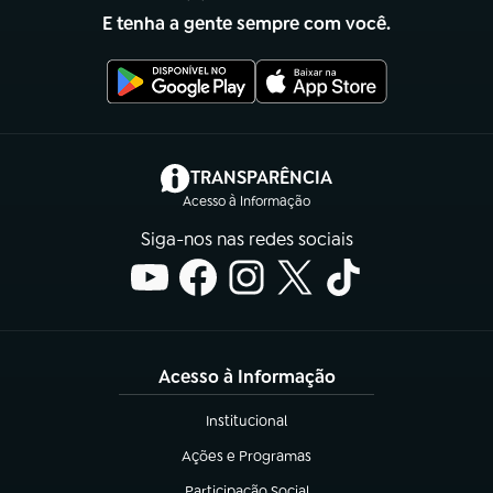
E tenha a gente sempre com você.
(abre em nova aba)
TRANSPARÊNCIA
Acesso à Informação
Siga-nos nas redes sociais
Acesso à Informação
Institucional
(abre em nova aba)
Ações e Programas
(abre em nova aba)
Participação Social