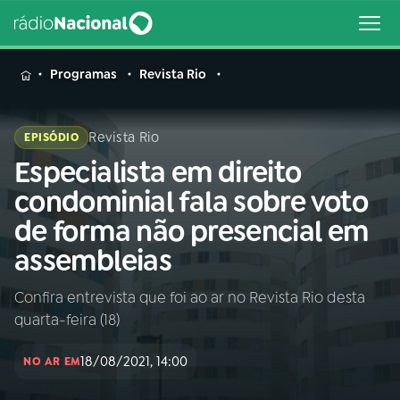
MENU
Programas
Revista Rio
Revista Rio
EPISÓDIO
Especialista em direito
Buscar
na
condominial fala sobre voto
Rádio
Buscar
de forma não presencial em
Nacional
assembleias
AO VIVO
Confira entrevista que foi ao ar no Revista Rio desta
quarta-feira (18)
01
INÍCIO
18/08/2021, 14:00
NO AR EM
02
A RÁDIO