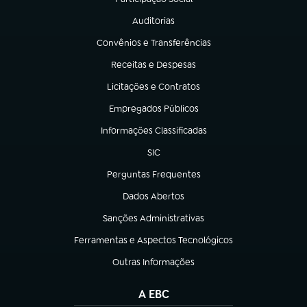
(abre em nova aba)
Auditorias
(abre em nova aba)
Convênios e Transferências
(abre em nova aba)
Receitas e Despesas
(abre em nova aba)
Licitações e Contratos
(abre em nova aba)
Empregados Públicos
(abre em nova aba)
Informações Classificadas
(abre em nova aba)
SIC
(abre em nova aba)
Perguntas Frequentes
(abre em nova aba)
Dados Abertos
(abre em nova aba)
Sanções Administrativas
(abre em nova aba)
Ferramentas e Aspectos Tecnológicos
(abre em nova aba)
Outras Informações
(abre em nova aba)
A EBC