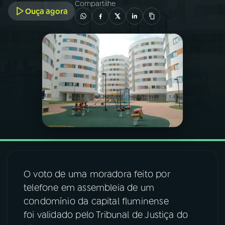
Compartilhe
Ouça agora
03
PROGRAMAÇÃO
04
PROGRAMAS
05
PODCASTS
06
VIDEOCASTS
07
ÚLTIMAS
O voto de uma moradora feito por
telefone em assembleia de um
08
FESTIVAL DE MÚSICA
condomínio da capital fluminense
foi validado pelo Tribunal de Justiça do
ACOMPANHE A RÁDIO NACIONAL