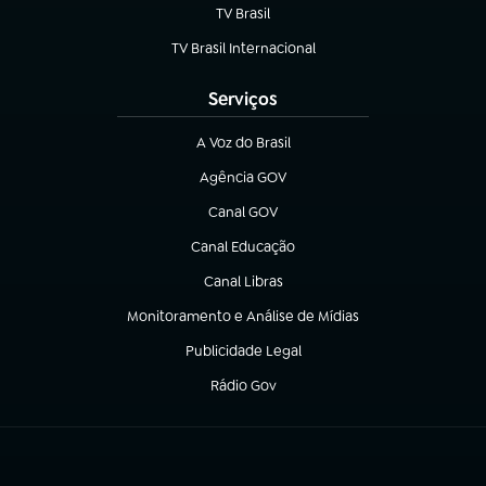
TV Brasil
(abre em nova aba)
TV Brasil Internacional
(abre em nova aba)
Serviços
A Voz do Brasil
(abre em nova aba)
Agência GOV
(abre em nova aba)
Canal GOV
(abre em nova aba)
Canal Educação
(abre em nova aba)
Canal Libras
(abre em nova aba)
Monitoramento e Análise de Mídias
(abre em nova aba)
Publicidade Legal
(abre em nova aba)
Rádio Gov
(abre em nova aba)