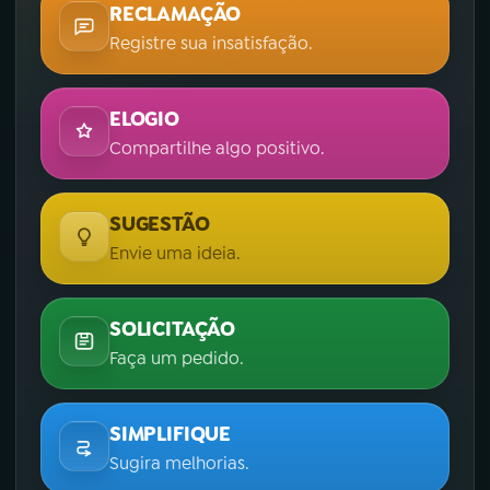
RECLAMAÇÃO
Registre sua insatisfação.
ELOGIO
Compartilhe algo positivo.
SUGESTÃO
Envie uma ideia.
SOLICITAÇÃO
Faça um pedido.
SIMPLIFIQUE
Sugira melhorias.