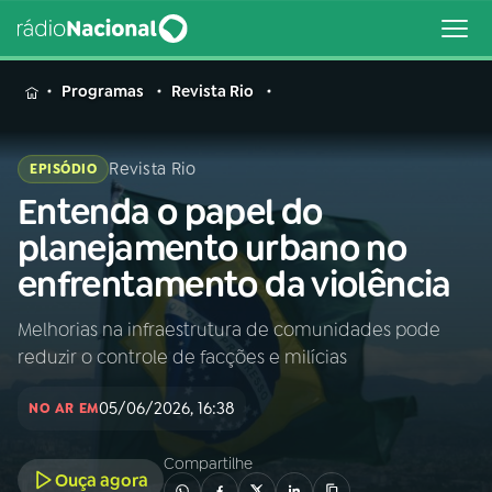
MENU
Programas
Revista Rio
Revista Rio
EPISÓDIO
Entenda o papel do
Buscar
na
planejamento urbano no
Rádio
Buscar
enfrentamento da violência
Nacional
Melhorias na infraestrutura de comunidades pode
AO VIVO
reduzir o controle de facções e milícias
01
INÍCIO
05/06/2026, 16:38
NO AR EM
Compartilhe
02
A RÁDIO
Ouça agora