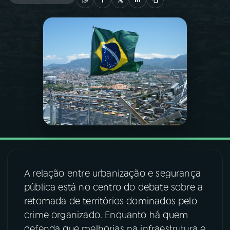
03
PROGRAMAÇÃO
04
PROGRAMAS
05
PODCASTS
06
VIDEOCASTS
07
ÚLTIMAS
A relação entre urbanização e segurança
pública está no centro do debate sobre a
08
FESTIVAL DE MÚSICA
retomada de territórios dominados pelo
crime organizado. Enquanto há quem
ACOMPANHE A RÁDIO NACIONAL
defenda que melhorias na infraestrutura e