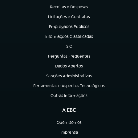
Receitas e Despesas
(abre em nova aba)
Licitações e Contratos
(abre em nova aba)
Empregados Públicos
(abre em nova aba)
Informações Classificadas
(abre em nova aba)
SIC
(abre em nova aba)
Perguntas Frequentes
(abre em nova aba)
Dados Abertos
(abre em nova aba)
Sanções Administrativas
(abre em nova aba)
Ferramentas e Aspectos Tecnológicos
(abre em nova aba)
Outras Informações
(abre em nova aba)
A EBC
Quem somos
(abre em nova aba)
Imprensa
(abre em nova aba)