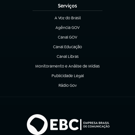
Serviços
A Voz do Brasil
(abre em nova aba)
Agência GOV
(abre em nova aba)
Canal GOV
(abre em nova aba)
Canal Educação
(abre em nova aba)
Canal Libras
(abre em nova aba)
Monitoramento e Análise de Mídias
(abre em nova aba)
Publicidade Legal
(abre em nova aba)
Rádio Gov
(abre em nova aba)