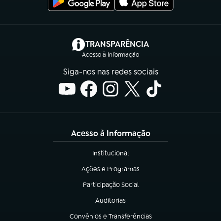
(abre em nova aba)
TRANSPARÊNCIA
Acesso à Informação
Siga-nos nas redes sociais
Acesso à Informação
Institucional
(abre em nova aba)
Ações e Programas
(abre em nova aba)
Participação Social
(abre em nova aba)
Auditorias
(abre em nova aba)
Convênios e Transferências
(abre em nova aba)