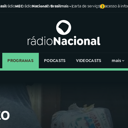
asil
rádio
MEC
rádio
Nacional
tv
Brasil
carta de serviço
acesso à inf
mais
PROGRAMAS
PODCASTS
VIDEOCASTS
mais
to