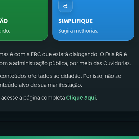
ÇÃO
SIMPLIFIQUE
dido.
Sugira melhorias.
 mas é com a EBC que estará dialogando. O Fala.BR é
m a administração pública, por meio das Ouvidorias.
 conteúdos ofertados ao cidadão. Por isso, não se
onteúdo alvo de sua manifestação.
Clique aqui
, acesse a página completa
.