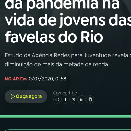
da pandemia na
Nacional
vida de jovens da
01
INÍCIO
favelas do Rio
02
A RÁDIO
Estudo da Agência Redes para Juventude revela
03
PROGRAMAÇÃO
diminuição de mais da metade da renda
04
PROGRAMAS
10/07/2020, 01:58
NO AR EM
Compartilhe
05
PODCASTS
Ouça agora
06
VIDEOCASTS