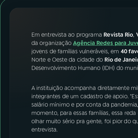
07
ÚLTIMAS
08
FESTIVAL DE MÚSICA
Em entrevista ao programa
Revista Rio
,
ACOMPANHE A RÁDIO NACIONAL
da organização
Agência Redes para Ju
jovens de famílias vulneráveis, em
40 fav
YouTube
Facebook
Norte e Oeste da cidade do
Rio de Janei
Desenvolvimento Humano (IDH) do munic
Instagram
X
TikTok
A instituição acompanha diretamente mil
integrantes de um cadastro de apoio. "E
salário mínimo e por conta da pandemia, 
momento, para essas famílias, essa reda
olhar muito sério pra gente, foi pior do 
entrevista.