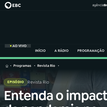
agência
Br
AO VIVO
INÍCIO
A RÁDIO
PROGRAMAÇÃO
MENU
Programas
Revista Rio
Buscar
na
Revista Rio
EPISÓDIO
Rádio
Buscar
Nacional
Entenda o impac
Buscar
na
Rádio
AO VIVO