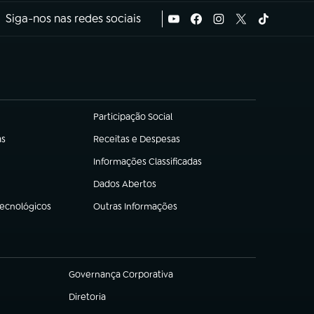
Siga-nos nas redes sociais
Participação Social
(abre em nova aba)
as
Receitas e Despesas
(abre em nova aba)
Informações Classificadas
(abre em nova aba)
Dados Abertos
(abre em nova aba)
Tecnológicos
Outras Informações
(abre em nova aba)
Governança Corporativa
(abre em nova aba)
Diretoria
(abre em nova aba)