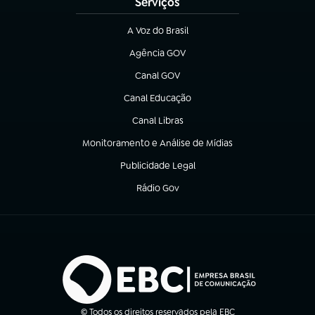
Serviços
A Voz do Brasil
(abre em nova aba)
Agência GOV
(abre em nova aba)
Canal GOV
(abre em nova aba)
Canal Educação
(abre em nova aba)
Canal Libras
(abre em nova aba)
Monitoramento e Análise de Mídias
(abre em nova aba)
Publicidade Legal
(abre em nova aba)
Rádio Gov
(abre em nova aba)
© Todos os direitos reservados pela EBC