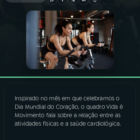
03
PROGRAMAÇÃO
04
PROGRAMAS
05
PODCASTS
06
VIDEOCASTS
Inspirado no mês em que celebramos o
07
ÚLTIMAS
Dia Mundial do Coração, o quadro Vida é
Movimento fala sobre a relação entre as
08
FESTIVAL DE MÚSICA
atividades físicas e a saúde cardiológica.
ACOMPANHE A RÁDIO NACIONAL