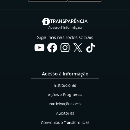
(abre em nova aba)
TRANSPARÊNCIA
Acesso à Informação
Siga-nos nas redes sociais
Acesso à Informação
Institucional
(abre em nova aba)
Ações e Programas
(abre em nova aba)
Participação Social
(abre em nova aba)
Auditorias
(abre em nova aba)
Convênios e Transferências
(abre em nova aba)