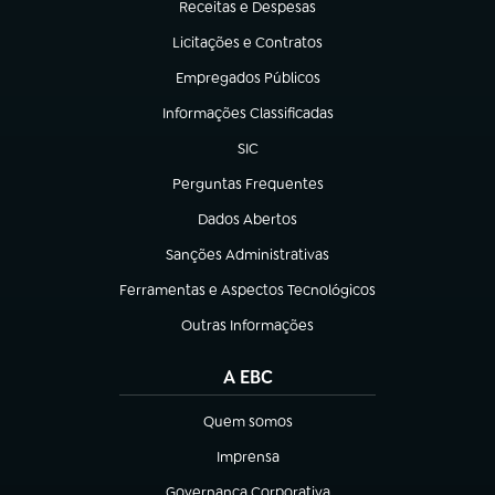
Receitas e Despesas
(abre em nova aba)
Licitações e Contratos
(abre em nova aba)
Empregados Públicos
(abre em nova aba)
Informações Classificadas
(abre em nova aba)
SIC
(abre em nova aba)
Perguntas Frequentes
(abre em nova aba)
Dados Abertos
(abre em nova aba)
Sanções Administrativas
(abre em nova aba)
Ferramentas e Aspectos Tecnológicos
(abre em nova aba)
Outras Informações
(abre em nova aba)
A EBC
Quem somos
(abre em nova aba)
Imprensa
(abre em nova aba)
Governança Corporativa