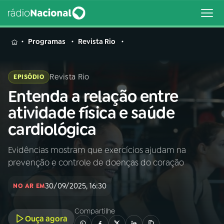
MENU
Programas
Revista Rio
Revista Rio
EPISÓDIO
Entenda a relação entre
Buscar
na
atividade física e saúde
Rádio
Buscar
cardiológica
Nacional
Evidências mostram que exercícios ajudam na
AO VIVO
prevenção e controle de doenças do coração
01
INÍCIO
30/09/2025, 16:30
NO AR EM
Compartilhe
02
A RÁDIO
Ouça agora