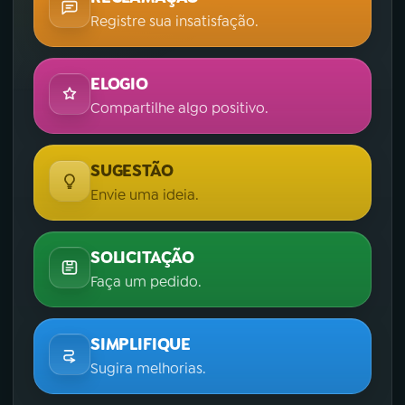
Registre sua insatisfação.
ELOGIO
Compartilhe algo positivo.
SUGESTÃO
Envie uma ideia.
SOLICITAÇÃO
Faça um pedido.
SIMPLIFIQUE
Sugira melhorias.