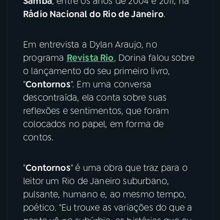
Samba
, entre os anos de 2004 e 2011, na
Rádio Nacional do Rio de Janeiro
.
YouTube
Facebook
Em entrevista a Dylan Araujo, no
Instagram
X
programa
Revista Rio
, Dorina falou sobre
TikTok
o lançamento do seu primeiro livro,
"
Contornos
". Em uma conversa
descontraída, ela conta sobre suas
reflexões e sentimentos, que foram
colocados no papel, em forma de
contos.
"
Contornos
" é uma obra que traz para o
leitor um Rio de Janeiro suburbano,
pulsante, humano e, ao mesmo tempo,
poético. "Eu trouxe as variações do que a