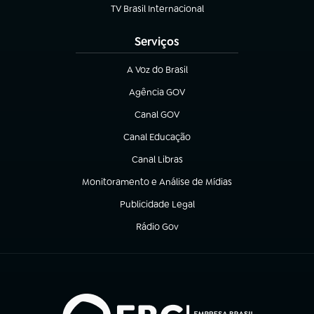
TV Brasil Internacional
(abre em nova aba)
Serviços
A Voz do Brasil
(abre em nova aba)
Agência GOV
(abre em nova aba)
Canal GOV
(abre em nova aba)
Canal Educação
(abre em nova aba)
Canal Libras
(abre em nova aba)
Monitoramento e Análise de Mídias
(abre em nova aba)
Publicidade Legal
(abre em nova aba)
Rádio Gov
(abre em nova aba)