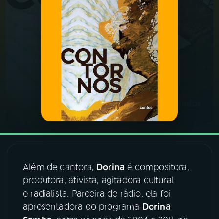
03
PROGRAMAÇÃO
04
PROGRAMAS
05
PODCASTS
06
VIDEOCASTS
07
ÚLTIMAS
Além de cantora,
Dorina
é compositora,
produtora, ativista, agitadora cultural
08
FESTIVAL DE MÚSICA
e radialista. Parceira de rádio, ela foi
apresentadora do programa
Dorina
ACOMPANHE A RÁDIO NACIONAL