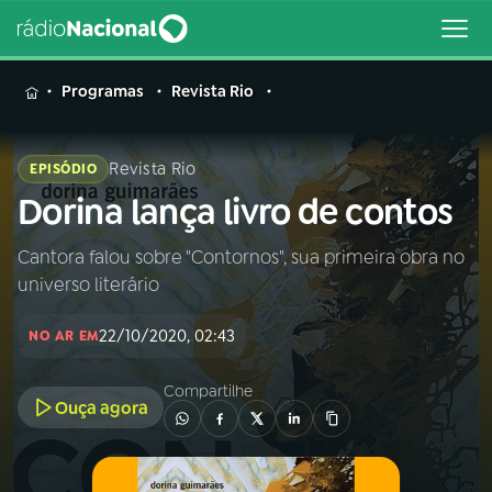
MENU
Programas
Revista Rio
Revista Rio
EPISÓDIO
Dorina lança livro de contos
Buscar
na
Rádio
Cantora falou sobre "Contornos", sua primeira obra no
Buscar
Nacional
universo literário
AO VIVO
22/10/2020, 02:43
NO AR EM
Compartilhe
01
INÍCIO
Ouça agora
02
A RÁDIO