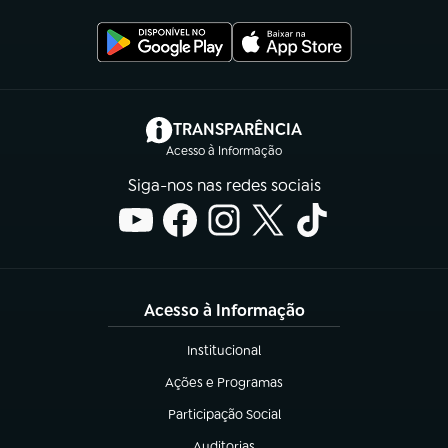
(abre em nova aba)
TRANSPARÊNCIA
Acesso à Informação
Siga-nos nas redes sociais
Acesso à Informação
Institucional
(abre em nova aba)
Ações e Programas
(abre em nova aba)
Participação Social
(abre em nova aba)
Auditorias