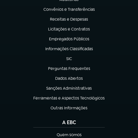
(abre em nova aba)
Convênios e Transferências
(abre em nova aba)
Receitas e Despesas
(abre em nova aba)
Licitações e Contratos
(abre em nova aba)
Empregados Públicos
(abre em nova aba)
Informações Classificadas
(abre em nova aba)
SIC
(abre em nova aba)
Perguntas Frequentes
(abre em nova aba)
Dados Abertos
(abre em nova aba)
Sanções Administrativas
(abre em nova aba)
Ferramentas e Aspectos Tecnológicos
(abre em nova aba)
Outras Informações
(abre em nova aba)
A EBC
Quem somos
(abre em nova aba)