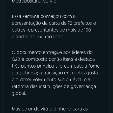
Metropolitana do Rio.
YouTube
Facebook
Essa semana começou com a
Instagram
X
apresentação da carta de 72 prefeitos e
outros representantes de mais de 100
TikTok
cidades do mundo todo.
O documento entregue aos líderes do
G20 é composto por 36 itens e destaca
três pontos principais: o combate à fome
e à pobresa; a transição energética justa
e o desenvolvimento sustentável; e a
reforma das instituições de governança
global.
Mas de onde virá o dinheiro para as