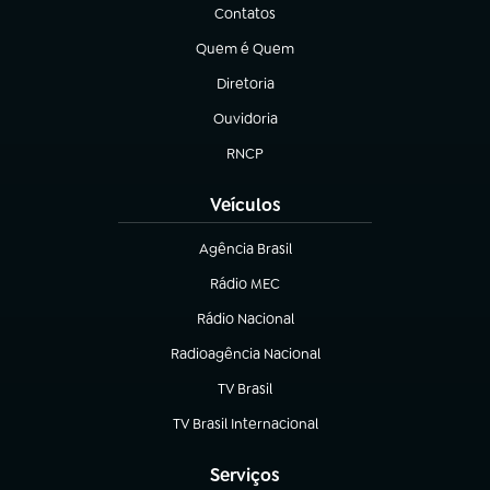
Contatos
(abre em nova aba)
Quem é Quem
(abre em nova aba)
Diretoria
(abre em nova aba)
Ouvidoria
(abre em nova aba)
RNCP
(abre em nova aba)
Veículos
Agência Brasil
(abre em nova aba)
Rádio MEC
(abre em nova aba)
Rádio Nacional
Radioagência Nacional
(abre em nova aba)
TV Brasil
(abre em nova aba)
TV Brasil Internacional
(abre em nova aba)
Serviços