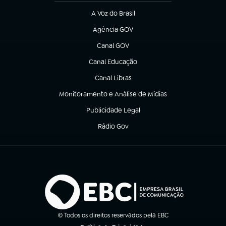
A Voz do Brasil
(abre em nova aba)
Agência GOV
(abre em nova aba)
Canal GOV
(abre em nova aba)
Canal Educação
(abre em nova aba)
Canal Libras
(abre em nova aba)
Monitoramento e Análise de Mídias
(abre em nova aba)
Publicidade Legal
(abre em nova aba)
Rádio Gov
(abre em nova aba)
© Todos os direitos reservados pela EBC