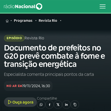
MENU
Programas
Revista Rio
Revista Rio
EPISÓDIO
Documento de prefeitos no
Buscar
na
G20 prevê combate à fome e
Rádio
Buscar
transição energética
Nacional
Especialista comenta principais pontos da carta
AO VIVO
19/11/2024, 16:30
NO AR EM
01
INÍCIO
Compartilhe
Ouça agora
02
A RÁDIO