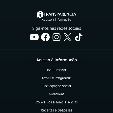
(abre em nova aba)
TRANSPARÊNCIA
Acesso à Informação
Siga-nos nas redes sociais
Acesso à Informação
Institucional
(abre em nova aba)
Ações e Programas
(abre em nova aba)
Participação Social
(abre em nova aba)
Auditorias
(abre em nova aba)
Convênios e Transferências
(abre em nova aba)
Receitas e Despesas
(abre em nova aba)