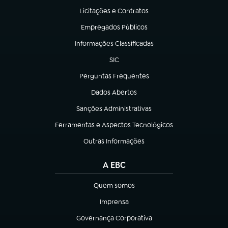
Licitações e Contratos
(abre em nova aba)
Empregados Públicos
(abre em nova aba)
Informações Classificadas
(abre em nova aba)
SIC
(abre em nova aba)
Perguntas Frequentes
(abre em nova aba)
Dados Abertos
(abre em nova aba)
Sanções Administrativas
(abre em nova aba)
Ferramentas e Aspectos Tecnológicos
(abre em nova aba)
Outras Informações
(abre em nova aba)
A EBC
Quem somos
(abre em nova aba)
Imprensa
(abre em nova aba)
Governança Corporativa
(abre em nova aba)