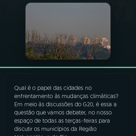
03
PROGRAMAÇÃO
04
PROGRAMAS
05
PODCASTS
06
VIDEOCASTS
Qual é o papel das cidades no
07
ÚLTIMAS
enfrentamento às mudanças climáticas?
Em meio às discussões do G20, é essa a
questão que vamos debater, no nosso
08
FESTIVAL DE MÚSICA
espaço de todas as terças-feiras para
discutir os municípios da Região
ACOMPANHE A RÁDIO NACIONAL