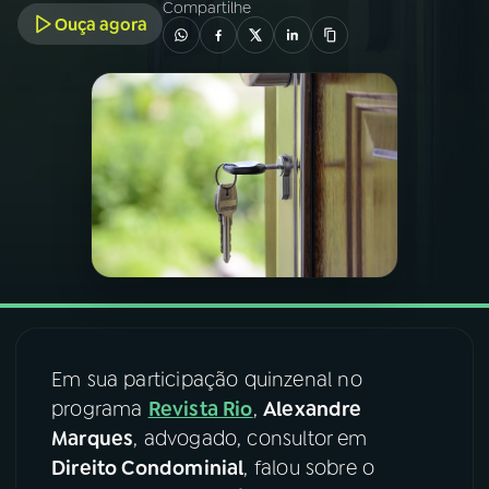
Compartilhe
Ouça agora
03
PROGRAMAÇÃO
04
PROGRAMAS
05
PODCASTS
06
VIDEOCASTS
07
ÚLTIMAS
Em sua participação quinzenal no
programa
Revista Rio
,
Alexandre
08
FESTIVAL DE MÚSICA
Marques
, advogado, consultor em
Direito Condominial
, falou sobre o
ACOMPANHE A RÁDIO NACIONAL