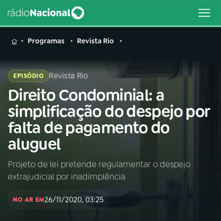
MENU
Programas
Revista Rio
Revista Rio
EPISÓDIO
Direito Condominial: a
Buscar
na
simplificação do despejo por
Rádio
Buscar
falta de pagamento do
Nacional
aluguel
AO VIVO
Projeto de lei pretende regulamentar o despejo
extrajudicial por inadimplência
01
INÍCIO
26/11/2020, 03:25
NO AR EM
02
A RÁDIO