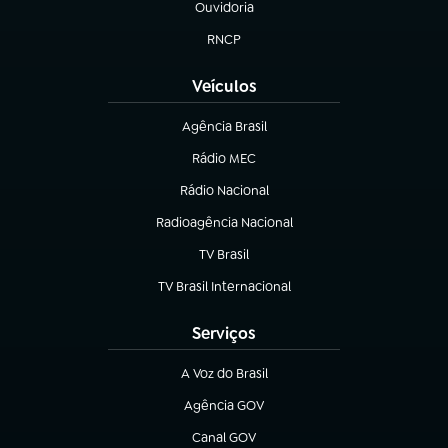
Ouvidoria
(abre em nova aba)
RNCP
(abre em nova aba)
Veículos
Agência Brasil
(abre em nova aba)
Rádio MEC
(abre em nova aba)
Rádio Nacional
Radioagência Nacional
(abre em nova aba)
TV Brasil
(abre em nova aba)
TV Brasil Internacional
(abre em nova aba)
Serviços
A Voz do Brasil
(abre em nova aba)
Agência GOV
(abre em nova aba)
Canal GOV
(abre em nova aba)