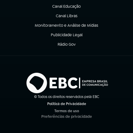
Canal Educação
(abre em nova aba)
Canal Libras
(abre em nova aba)
Monitoramento e Análise de Mídias
(abre em nova aba)
Publicidade Legal
(abre em nova aba)
Rádio Gov
(abre em nova aba)
© Todos os direitos reservados pela EBC
Política de Privacidade
(abre em nova aba)
Termos de uso
(abre em nova aba)
Preferências de privacidade