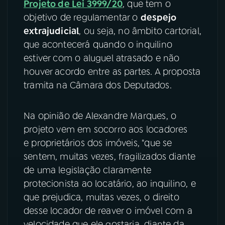
Projeto de Lei 3999/20
, que tem o
objetivo de regulamentar o
despejo
YouTube
Facebook
extrajudicial
, ou seja, no âmbito cartorial,
que acontecerá quando o inquilino
Instagram
X
estiver com o aluguel atrasado e não
TikTok
houver acordo entre as partes. A proposta
tramita na Câmara dos Deputados.
Na opinião de Alexandre Marques, o
projeto vem em socorro aos locadores
e proprietários dos imóveis, "que se
sentem, muitas vezes, fragilizados diante
de uma legislação claramente
protecionista ao locatário, ao inquilino, e
que prejudica, muitas vezes, o direito
desse locador de reaver o imóvel com a
velocidade que ele gostaria, diante da