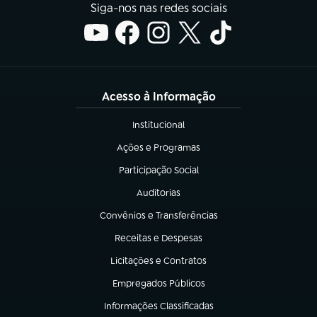
Siga-nos nas redes sociais
Acesso à Informação
Institucional
(abre em nova aba)
Ações e Programas
(abre em nova aba)
Participação Social
(abre em nova aba)
Auditorias
(abre em nova aba)
Convênios e Transferências
(abre em nova aba)
Receitas e Despesas
(abre em nova aba)
Licitações e Contratos
(abre em nova aba)
Empregados Públicos
(abre em nova aba)
Informações Classificadas
(abre em nova aba)