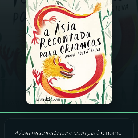
03
PROGRAMAÇÃO
04
PROGRAMAS
05
PODCASTS
06
VIDEOCASTS
07
ÚLTIMAS
08
FESTIVAL DE MÚSICA
A Ásia recontada para crianças
é o nome
ACOMPANHE A RÁDIO NACIONAL