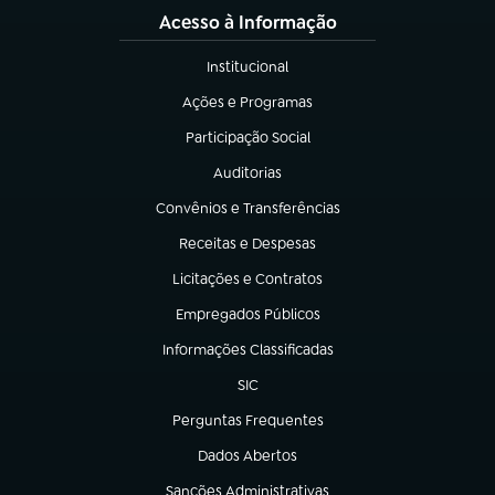
Acesso à Informação
Institucional
(abre em nova aba)
Ações e Programas
(abre em nova aba)
Participação Social
(abre em nova aba)
Auditorias
(abre em nova aba)
Convênios e Transferências
(abre em nova aba)
Receitas e Despesas
(abre em nova aba)
Licitações e Contratos
(abre em nova aba)
Empregados Públicos
(abre em nova aba)
Informações Classificadas
(abre em nova aba)
SIC
(abre em nova aba)
Perguntas Frequentes
(abre em nova aba)
Dados Abertos
(abre em nova aba)
Sanções Administrativas