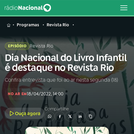
MENU
Programas
Revista Rio
Revista Rio
EPISÓDIO
Dia Nacional do Livro Infantil
Buscar
na
é destaque no Revista Rio
Rádio
Buscar
Nacional
Confira entrevista que foi ao ar nesta segunda (18)
AO VIVO
18/04/2022, 14:00
NO AR EM
01
INÍCIO
Compartilhe
Ouça agora
02
A RÁDIO