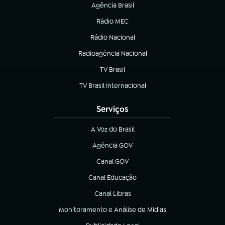
Agência Brasil
(abre em nova aba)
Rádio MEC
(abre em nova aba)
Rádio Nacional
Radioagência Nacional
(abre em nova aba)
TV Brasil
(abre em nova aba)
TV Brasil Internacional
(abre em nova aba)
Serviços
A Voz do Brasil
(abre em nova aba)
Agência GOV
(abre em nova aba)
Canal GOV
(abre em nova aba)
Canal Educação
(abre em nova aba)
Canal Libras
(abre em nova aba)
Monitoramento e Análise de Mídias
(abre em nova aba)