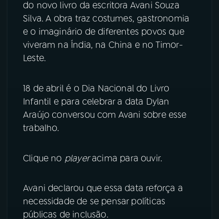
do novo livro da escritora Avani Souza
Silva. A obra traz costumes, gastronomia
YouTube
Facebook
e o imaginário de diferentes povos que
Instagram
X
viveram na Índia, na China e no Timor-
Leste.
TikTok
18 de abril é o Dia Nacional do Livro
Infantil e para celebrar a data Dylan
Araújo conversou com Avani sobre esse
trabalho.
Clique no
player
acima para ouvir.
Avani declarou que essa data reforça a
necessidade de se pensar políticas
públicas de inclusão.