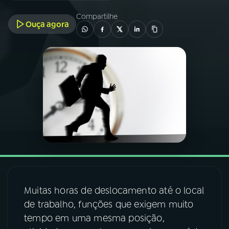
Compartilhe
Ouça agora
03
PROGRAMAÇÃO
04
PROGRAMAS
05
PODCASTS
06
VIDEOCASTS
07
ÚLTIMAS
Muitas horas de deslocamento até o local
08
FESTIVAL DE MÚSICA
de trabalho, funções que exigem muito
tempo em uma mesma posição,
ACOMPANHE A RÁDIO NACIONAL