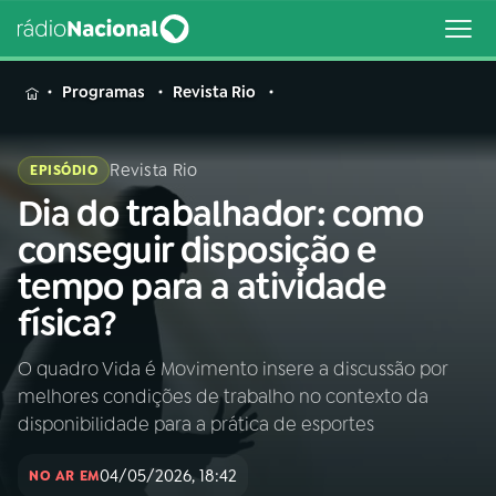
MENU
Programas
Revista Rio
Revista Rio
EPISÓDIO
Dia do trabalhador: como
Buscar
na
conseguir disposição e
Rádio
Buscar
tempo para a atividade
Nacional
física?
AO VIVO
O quadro Vida é Movimento insere a discussão por
melhores condições de trabalho no contexto da
01
INÍCIO
disponibilidade para a prática de esportes
04/05/2026, 18:42
02
A RÁDIO
NO AR EM