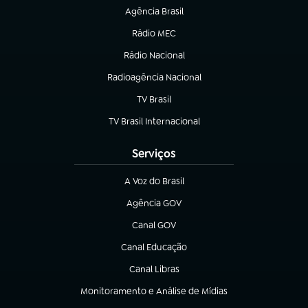
Agência Brasil
(abre em nova aba)
Rádio MEC
(abre em nova aba)
Rádio Nacional
Radioagência Nacional
(abre em nova aba)
TV Brasil
(abre em nova aba)
TV Brasil Internacional
(abre em nova aba)
Serviços
A Voz do Brasil
(abre em nova aba)
Agência GOV
(abre em nova aba)
Canal GOV
(abre em nova aba)
Canal Educação
(abre em nova aba)
Canal Libras
(abre em nova aba)
Monitoramento e Análise de Mídias
(abre em nova aba)