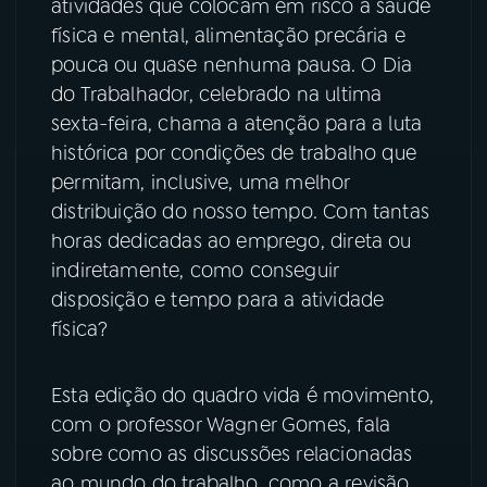
atividades que colocam em risco a saúde
física e mental, alimentação precária e
YouTube
Facebook
pouca ou quase nenhuma pausa. O Dia
do Trabalhador, celebrado na ultima
Instagram
X
sexta-feira, chama a atenção para a luta
histórica por condições de trabalho que
TikTok
permitam, inclusive, uma melhor
distribuição do nosso tempo. Com tantas
horas dedicadas ao emprego, direta ou
indiretamente, como conseguir
disposição e tempo para a atividade
física?
Esta edição do quadro vida é movimento,
com o professor Wagner Gomes, fala
sobre como as discussões relacionadas
ao mundo do trabalho, como a revisão