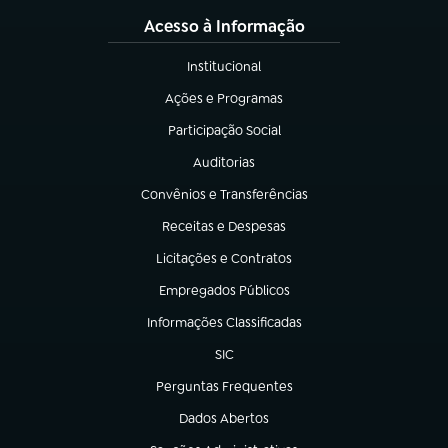
Acesso à Informação
Institucional
(abre em nova aba)
Ações e Programas
(abre em nova aba)
Participação Social
(abre em nova aba)
Auditorias
(abre em nova aba)
Convênios e Transferências
(abre em nova aba)
Receitas e Despesas
(abre em nova aba)
Licitações e Contratos
(abre em nova aba)
Empregados Públicos
(abre em nova aba)
Informações Classificadas
(abre em nova aba)
SIC
(abre em nova aba)
Perguntas Frequentes
(abre em nova aba)
Dados Abertos
(abre em nova aba)