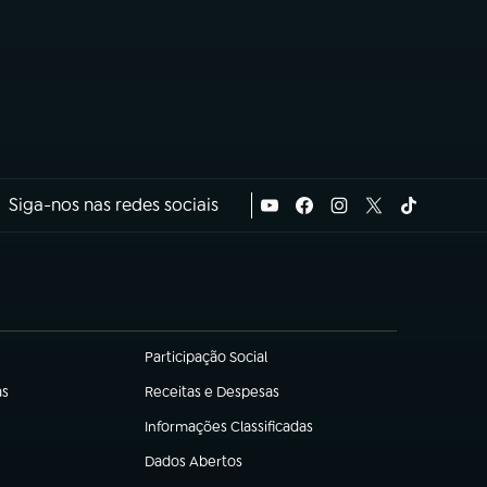
Siga-nos nas redes sociais
Participação Social
(abre em nova aba)
as
Receitas e Despesas
(abre em nova aba)
Informações Classificadas
(abre em nova aba)
Dados Abertos
(abre em nova aba)