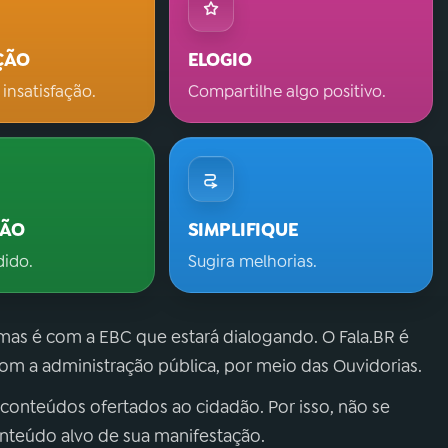
ÇÃO
ELOGIO
 insatisfação.
Compartilhe algo positivo.
ÇÃO
SIMPLIFIQUE
dido.
Sugira melhorias.
 mas é com a EBC que estará dialogando. O Fala.BR é
m a administração pública, por meio das Ouvidorias.
 conteúdos ofertados ao cidadão. Por isso, não se
onteúdo alvo de sua manifestação.