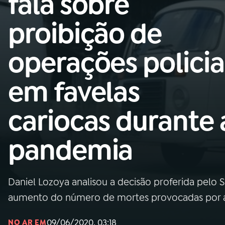
fala sobre
Nacional
proibição de
01
INÍCIO
operações policia
02
A RÁDIO
em favelas
03
PROGRAMAÇÃO
cariocas durante 
04
PROGRAMAS
pandemia
05
PODCASTS
Daniel Lozoya analisou a decisão proferida pelo S
06
VIDEOCASTS
aumento do número de mortes provocadas por açõ
09/06/2020, 03:18
NO AR EM