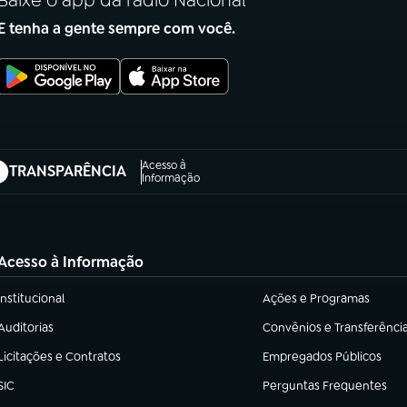
Baixe o app da rádio Nacional
E tenha a gente sempre com você.
Acesso à
TRANSPARÊNCIA
abre em nova aba)
Informação
Acesso à Informação
Institucional
Ações e Programas
(abre em nova aba)
(abre em nova aba)
Auditorias
Convênios e Transferênci
(abre em nova aba)
(abre em nova aba)
Licitações e Contratos
Empregados Públicos
(abre em nova aba)
(abre em nova aba)
SIC
Perguntas Frequentes
(abre em nova aba)
(abre em nova aba)