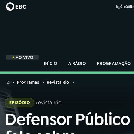
agência
Br
AO VIVO
INÍCIO
A RÁDIO
PROGRAMAÇÃO
MENU
Programas
Revista Rio
Buscar
na
Revista Rio
EPISÓDIO
Rádio
Buscar
Nacional
Defensor Público
Buscar
na
Rádio
AO VIVO