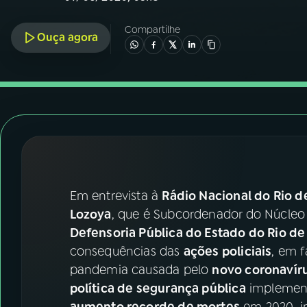
07
ÚLTIMAS
Compartilhe
Ouça agora
08
FESTIVAL DE MÚSICA
ACOMPANHE A RÁDIO NACIONAL
YouTube
Facebook
Instagram
X
TikTok
Em entrevista à
Rádio Nacional do Rio d
Lozoya
, que é Subcordenador do Núcleo
Defensoria Pública do Estado do Rio de
consequências das
ações policiais
, em f
pandemia causada pelo
novo coronavír
política de segurança pública
implement