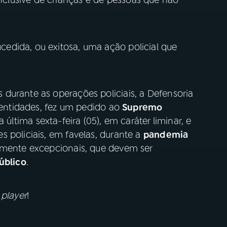
clusive de crianças e de pessoas que não
edida, ou exitosa, uma ação policial que
durante as operações policiais, a Defensoria
s entidades, fez um pedido ao
Supremo
 última sexta-feira (05), em caráter liminar, e
 policiais, em favelas, durante a
pandemia
amente excepcionais, que devem ser
úblico
.
o
player
!