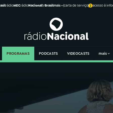
asil
rádio
MEC
rádio
Nacional
tv
Brasil
carta de serviço
acesso à inf
mais
PROGRAMAS
PODCASTS
VIDEOCASTS
mais