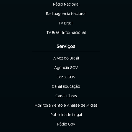
Rádio Nacional
Radioagência Nacional
(abre em nova aba)
TV Brasil
(abre em nova aba)
TV Brasil Internacional
(abre em nova aba)
Serviços
A Voz do Brasil
(abre em nova aba)
Agência GOV
(abre em nova aba)
Canal GOV
(abre em nova aba)
Canal Educação
(abre em nova aba)
Canal Libras
(abre em nova aba)
Monitoramento e Análise de Mídias
(abre em nova aba)
Publicidade Legal
(abre em nova aba)
Rádio Gov
(abre em nova aba)