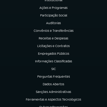
Institucional
(abre em nova aba)
Ações e Programas
(abre em nova aba)
Participação Social
(abre em nova aba)
Auditorias
(abre em nova aba)
Convênios e Transferências
(abre em nova aba)
Receitas e Despesas
(abre em nova aba)
Licitações e Contratos
(abre em nova aba)
Empregados Públicos
(abre em nova aba)
Informações Classificadas
(abre em nova aba)
SIC
(abre em nova aba)
Perguntas Frequentes
(abre em nova aba)
Dados Abertos
(abre em nova aba)
Sanções Administrativas
(abre em nova aba)
Ferramentas e Aspectos Tecnológicos
(abre em nova aba)