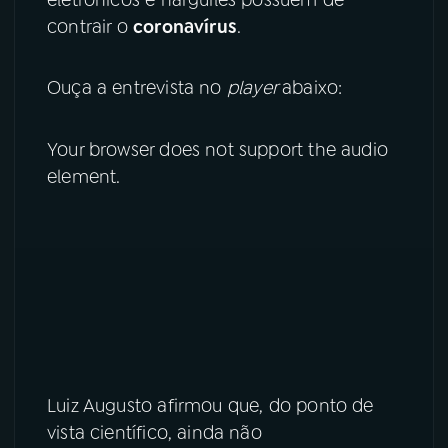
contrair o
coronavírus
.
YouTube
Facebook
Ouça a entrevista no
player
abaixo:
Instagram
X
TikTok
Your browser does not support the audio
element.
Luiz Augusto afirmou que, do ponto de
vista científico, ainda não