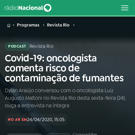
MENU
Programas
Revista Rio
Revista Rio
PODCAST
Covid-19: oncologista
Buscar
na
comenta risco de
Rádio
Buscar
contaminação de fumantes
Nacional
Dylan Araújo conversou com o oncologista Luiz
AO VIVO
Augusto Maltoni no Revista Rio desta sexta-feira (24);
ouça a entrevista na íntegra
01
INÍCIO
24/04/2020, 15:05
NO AR EM
02
A RÁDIO
Compartilhe