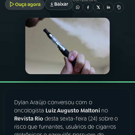
Baixar
Ouça agora
03
PROGRAMAÇÃO
04
PROGRAMAS
05
PODCASTS
06
VIDEOCASTS
07
ÚLTIMAS
Dylan Araújo conversou com o
oncologista
Luiz Augusto Maltoni
no
08
FESTIVAL DE MÚSICA
Revista Rio
desta sexta-feira (24) sobre o
risco que fumantes, usuários de cigarros
ACOMPANHE A RÁDIO NACIONAL
eletrônicos e narguilés possuem de