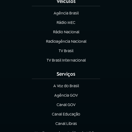
Veículos
Agência Brasil
(abre em nova aba)
Rádio MEC
(abre em nova aba)
Rádio Nacional
Radioagência Nacional
(abre em nova aba)
TV Brasil
(abre em nova aba)
TV Brasil Internacional
(abre em nova aba)
Serviços
A Voz do Brasil
(abre em nova aba)
Agência GOV
(abre em nova aba)
Canal GOV
(abre em nova aba)
Canal Educação
(abre em nova aba)
Canal Libras
(abre em nova aba)