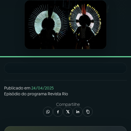
03
PROGRAMAÇÃO
04
PROGRAMAS
05
PODCASTS
06
VIDEOCASTS
Publicado em
24/04/2025
07
ÚLTIMAS
Episódio
do programa
Revista Rio
Compartilhe
08
FESTIVAL DE MÚSICA
ACOMPANHE A RÁDIO NACIONAL