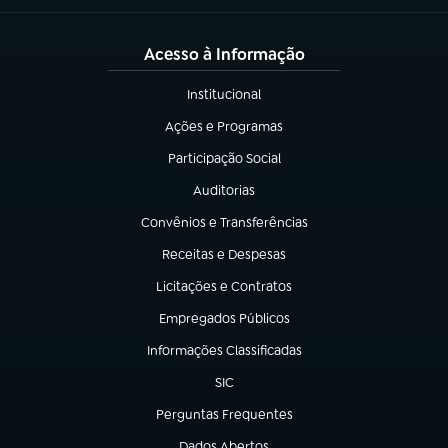
Acesso à Informação
Institucional
(abre em nova aba)
Ações e Programas
(abre em nova aba)
Participação Social
(abre em nova aba)
Auditorias
(abre em nova aba)
Convênios e Transferências
(abre em nova aba)
Receitas e Despesas
(abre em nova aba)
Licitações e Contratos
(abre em nova aba)
Empregados Públicos
(abre em nova aba)
Informações Classificadas
(abre em nova aba)
SIC
(abre em nova aba)
Perguntas Frequentes
(abre em nova aba)
Dados Abertos