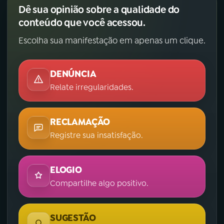
Dê sua opinião sobre a qualidade do
YouTube
Facebook
conteúdo que você acessou.
Escolha sua manifestação em apenas um clique.
Instagram
X
TikTok
DENÚNCIA
Relate irregularidades.
RECLAMAÇÃO
Registre sua insatisfação.
ELOGIO
Compartilhe algo positivo.
SUGESTÃO