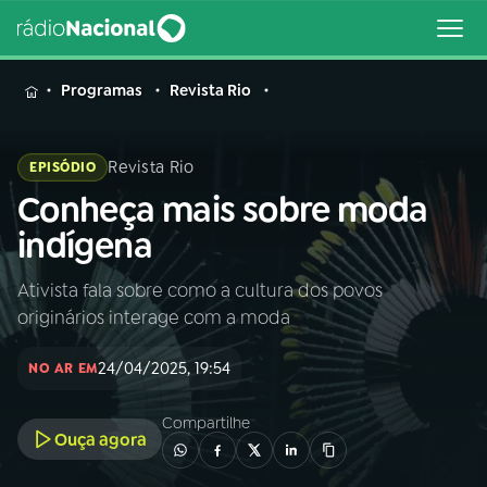
MENU
Programas
Revista Rio
Revista Rio
EPISÓDIO
Conheça mais sobre moda
Buscar
na
indígena
Rádio
Buscar
Nacional
Ativista fala sobre como a cultura dos povos
originários interage com a moda
AO VIVO
24/04/2025, 19:54
NO AR EM
01
INÍCIO
Compartilhe
Ouça agora
02
A RÁDIO