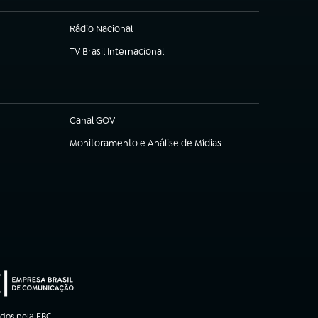
Rádio Nacional
TV Brasil Internacional
(abre em nova aba)
Canal GOV
(abre em nova aba)
Monitoramento e Análise de Mídias
(abre em nova aba)
ados pela EBC