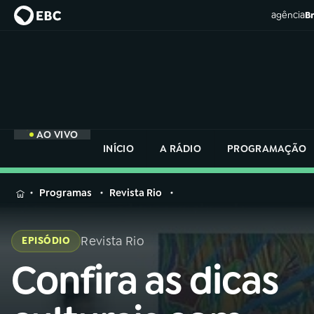
agência
Br
AO VIVO
INÍCIO
A RÁDIO
PROGRAMAÇÃO
MENU
Programas
Revista Rio
Buscar
na
Revista Rio
EPISÓDIO
Rádio
Buscar
Nacional
Confira as dicas
Buscar
na
Rádio
AO VIVO