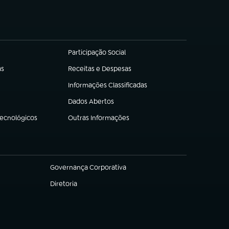
Participação Social
(abre em nova aba)
as
Receitas e Despesas
(abre em nova aba)
Informações Classificadas
(abre em nova aba)
Dados Abertos
(abre em nova aba)
Tecnológicos
Outras Informações
(abre em nova aba)
Governança Corporativa
(abre em nova aba)
Diretoria
(abre em nova aba)