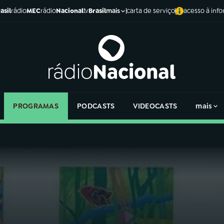
asil
rádio
MEC
rádio
Nacional
tv
Brasil
carta de serviço
acesso à inf
mais
PROGRAMAS
PODCASTS
VIDEOCASTS
mais