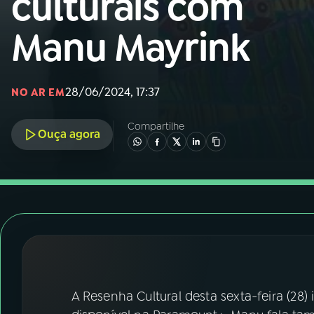
culturais com
Nacional
Manu Mayrink
01
INÍCIO
02
A RÁDIO
28/06/2024, 17:37
NO AR EM
Compartilhe
03
PROGRAMAÇÃO
Ouça agora
04
PROGRAMAS
05
PODCASTS
06
VIDEOCASTS
A Resenha Cultural desta sexta-feira (28) 