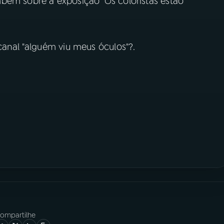
bém sobre a exposição "Os coloristas estão
canal "alguém viu meus óculos"?.
ompartilhe