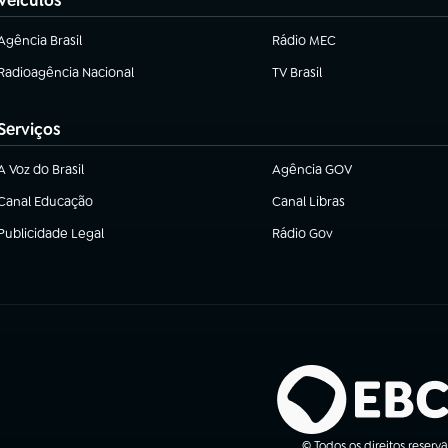
Veículos
Agência Brasil
Rádio MEC
(abre em nova aba)
(abre em nova aba)
Radioagência Nacional
TV Brasil
(abre em nova aba)
(abre em nova aba)
Serviços
A Voz do Brasil
Agência GOV
(abre em nova aba)
(abre em nova aba)
Canal Educação
Canal Libras
(abre em nova aba)
(abre em nova aba)
Publicidade Legal
Rádio Gov
(abre em nova aba)
(abre em nova aba)
© Todos os direitos reserv