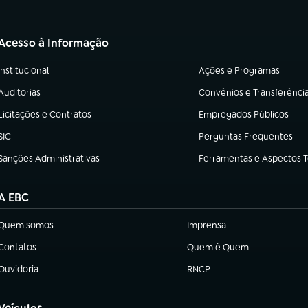
Acesso à Informação
Institucional
Ações e Programas
(abre em nova aba)
(abre em nova aba)
Auditorias
Convênios e Transferênci
(abre em nova aba)
(abre em nova aba)
Licitações e Contratos
Empregados Públicos
(abre em nova aba)
(abre em nova aba)
SIC
Perguntas Frequentes
(abre em nova aba)
(abre em nova aba)
Sanções Administrativas
Ferramentas e Aspectos 
(abre em nova aba)
(abre em nova aba)
A EBC
Quem somos
Imprensa
(abre em nova aba)
(abre em nova aba)
Contatos
Quem é Quem
(abre em nova aba)
(abre em nova aba)
Ouvidoria
RNCP
(abre em nova aba)
(abre em nova aba)