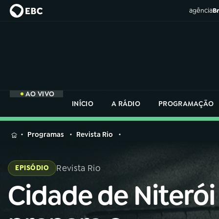
agência
Br
AO VIVO
INÍCIO
A RÁDIO
PROGRAMAÇÃO
MENU
Programas
Revista Rio
Buscar
na
Revista Rio
EPISÓDIO
Rádio
Buscar
Nacional
Cidade de Niterói
Buscar
na
Rádio
AO VIVO