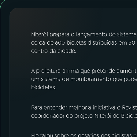
07
ÚLTIMAS
08
FESTIVAL DE MÚSICA
Niterói prepara o lançamento do sistema 
ACOMPANHE A RÁDIO NACIONAL
cerca de 600 bicletas distribuídas em 50
centro da cidade.
YouTube
Facebook
Instagram
X
A prefeitura afirma que pretende aumenta
um sistema de monitoramento que pode a
TikTok
bicicletas.
Para entender melhor a iniciativa o Revi
coordenador do projeto Niterói de Bicicle
Ele falou sobre os desafios dos ciclistas 