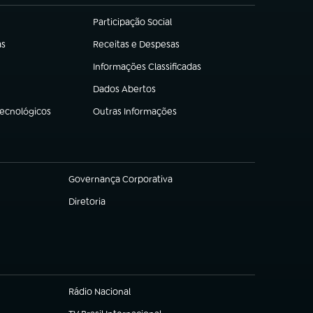
Participação Social
(abre em nova aba)
as
Receitas e Despesas
(abre em nova aba)
Informações Classificadas
(abre em nova aba)
Dados Abertos
(abre em nova aba)
Tecnológicos
Outras Informações
(abre em nova aba)
Governança Corporativa
(abre em nova aba)
Diretoria
(abre em nova aba)
Rádio Nacional