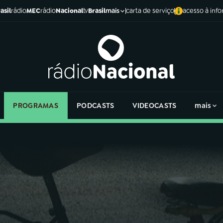
asil
rádio
MEC
rádio
Nacional
tv
Brasil
carta de serviço
acesso à inf
mais
PROGRAMAS
PODCASTS
VIDEOCASTS
mais