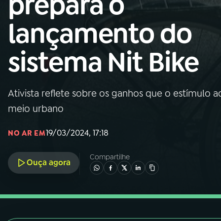
prepara o
Nacional
lançamento do
01
INÍCIO
sistema Nit Bike
02
A RÁDIO
Ativista reflete sobre os ganhos que o estímulo a
03
PROGRAMAÇÃO
meio urbano
04
PROGRAMAS
19/03/2024, 17:18
NO AR EM
Compartilhe
05
PODCASTS
Ouça agora
06
VIDEOCASTS