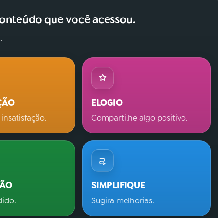
conteúdo que você acessou.
.
ÇÃO
ELOGIO
 insatisfação.
Compartilhe algo positivo.
ÇÃO
SIMPLIFIQUE
dido.
Sugira melhorias.