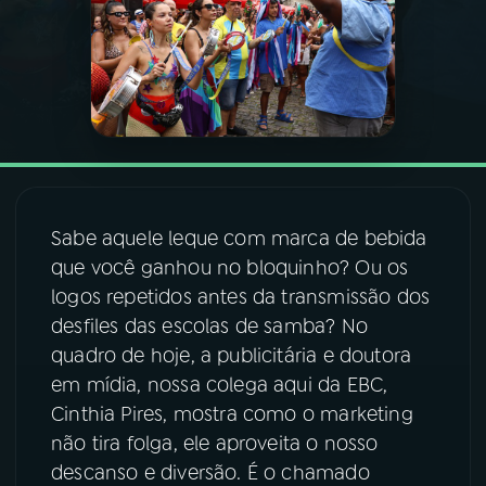
03
PROGRAMAÇÃO
04
PROGRAMAS
05
PODCASTS
Sabe aquele leque com marca de bebida
que você ganhou no bloquinho? Ou os
06
VIDEOCASTS
logos repetidos antes da transmissão dos
desfiles das escolas de samba? No
07
ÚLTIMAS
quadro de hoje, a publicitária e doutora
em mídia, nossa colega aqui da EBC,
08
FESTIVAL DE MÚSICA
Cinthia Pires, mostra como o marketing
não tira folga, ele aproveita o nosso
descanso e diversão. É o chamado
ACOMPANHE A RÁDIO NACIONAL