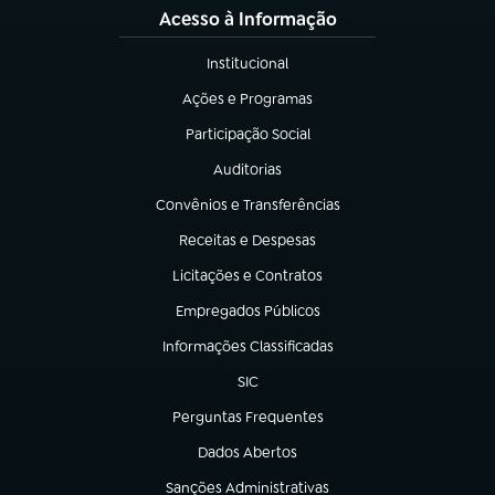
Acesso à Informação
Institucional
(abre em nova aba)
Ações e Programas
(abre em nova aba)
Participação Social
(abre em nova aba)
Auditorias
(abre em nova aba)
Convênios e Transferências
(abre em nova aba)
Receitas e Despesas
(abre em nova aba)
Licitações e Contratos
(abre em nova aba)
Empregados Públicos
(abre em nova aba)
Informações Classificadas
(abre em nova aba)
SIC
(abre em nova aba)
Perguntas Frequentes
(abre em nova aba)
Dados Abertos
(abre em nova aba)
Sanções Administrativas
(abre em nova aba)