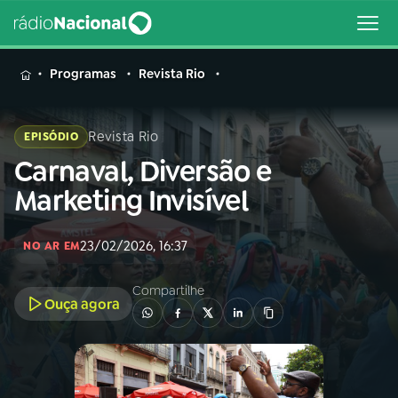
MENU
Programas
Revista Rio
Revista Rio
EPISÓDIO
Carnaval, Diversão e
Buscar
na
Marketing Invisível
Rádio
Buscar
Nacional
23/02/2026, 16:37
NO AR EM
AO VIVO
Compartilhe
Ouça agora
01
INÍCIO
02
A RÁDIO