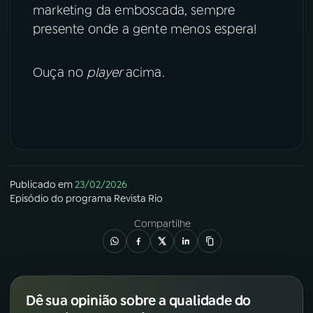
marketing da emboscada, sempre
YouTube
Facebook
presente onde a gente menos espera!
Instagram
X
Ouça no
player
acima.
TikTok
Publicado em
23/02/2026
Episódio
do programa
Revista Rio
Compartilhe
Dê sua opinião sobre a qualidade do