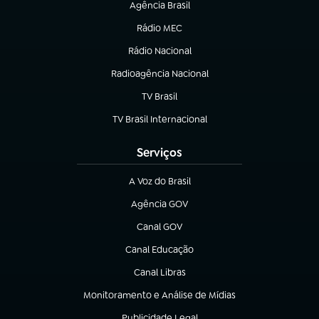
Agência Brasil
(abre em nova aba)
Rádio MEC
(abre em nova aba)
Rádio Nacional
Radioagência Nacional
(abre em nova aba)
TV Brasil
(abre em nova aba)
TV Brasil Internacional
(abre em nova aba)
Serviços
A Voz do Brasil
(abre em nova aba)
Agência GOV
(abre em nova aba)
Canal GOV
(abre em nova aba)
Canal Educação
(abre em nova aba)
Canal Libras
(abre em nova aba)
Monitoramento e Análise de Mídias
(abre em nova aba)
Publicidade Legal