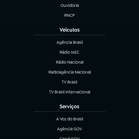
Ouvidoria
(abre em nova aba)
RNCP
(abre em nova aba)
Veículos
Agência Brasil
(abre em nova aba)
Rádio MEC
(abre em nova aba)
Rádio Nacional
Radioagência Nacional
(abre em nova aba)
TV Brasil
(abre em nova aba)
TV Brasil Internacional
(abre em nova aba)
Serviços
A Voz do Brasil
(abre em nova aba)
Agência GOV
(abre em nova aba)
Canal GOV