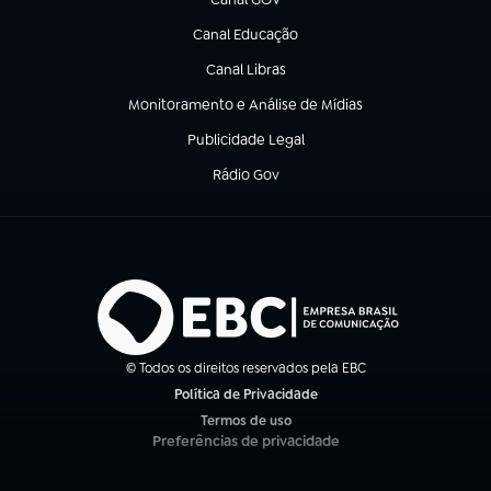
(abre em nova aba)
Canal Educação
(abre em nova aba)
Canal Libras
(abre em nova aba)
Monitoramento e Análise de Mídias
(abre em nova aba)
Publicidade Legal
(abre em nova aba)
Rádio Gov
(abre em nova aba)
© Todos os direitos reservados pela EBC
Política de Privacidade
(abre em nova aba)
Termos de uso
(abre em nova aba)
Preferências de privacidade