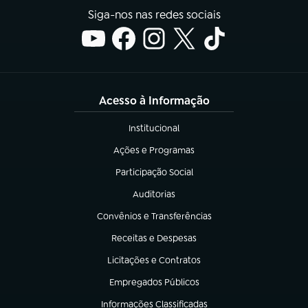
Siga-nos nas redes sociais
Acesso à Informação
Institucional
(abre em nova aba)
Ações e Programas
(abre em nova aba)
Participação Social
(abre em nova aba)
Auditorias
(abre em nova aba)
Convênios e Transferências
(abre em nova aba)
Receitas e Despesas
(abre em nova aba)
Licitações e Contratos
(abre em nova aba)
Empregados Públicos
(abre em nova aba)
Informações Classificadas