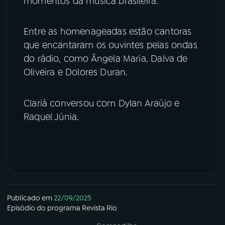
momentos da música brasileira.
YouTube
Facebook
Entre as homenageadas estão cantoras
que encantaram os ouvintes pelas ondas
Instagram
X
do rádio, como Ângela Maria, Dalva de
TikTok
Oliveira e Dolores Duran.
Clariá conversou com Dylan Araújo e
Raquel Júnia.
Publicado em
22/09/2025
Episódio
do programa
Revista Rio