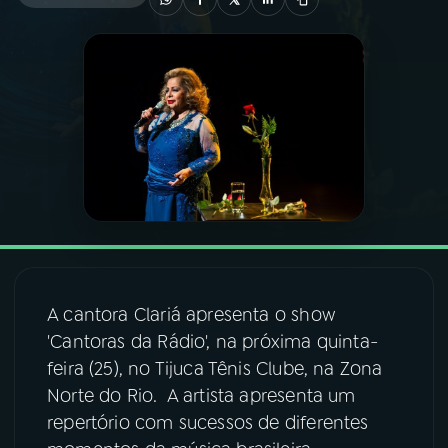
03
PROGRAMAÇÃO
04
PROGRAMAS
05
PODCASTS
06
VIDEOCASTS
A cantora Clariá apresenta o show
07
ÚLTIMAS
'Cantoras da Rádio', na próxima quinta-
feira (25), no Tijuca Tênis Clube, na Zona
08
FESTIVAL DE MÚSICA
Norte do Rio. A artista apresenta um
repertório com sucessos de diferentes
ACOMPANHE A RÁDIO NACIONAL