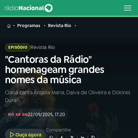
MENU
Programas
Revista Rio
Revista Rio
EPISÓDIO
"Cantoras da Rádio"
Buscar
na
homenageam grandes
Rádio
Buscar
nomes da música
Nacional
Clariá canta Ângela Maria, Dalva de Oliveira e Dolores
AO VIVO
Duran.
01
INÍCIO
22/09/2025, 17:20
NO AR EM
Compartilhe
02
A RÁDIO
Ouça agora