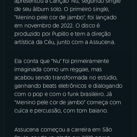
apresentou a canção 'Nu', segundo single
de seu álbum solo. O primeiro single,
YouTube
Facebook
"Menino pele cor de jambo", foi lançado
em novembro de 2022. O disco é
Instagram
X
produzido por Pupillo e tem a direção
artística da Céu, junto com a Assucena.
TikTok
Ela conta que “Nu" foi primeiramente
imaginada como um reggae, mas
acabou sendo transformada no estúdio,
ganhando beats eletrônicos e dialogando
com o pop e com o funk brasileiro. Já
“Menino pele cor de jambo" começa com
cuíca e percussão, com tom baiano.
Assucena começou a carreira em São