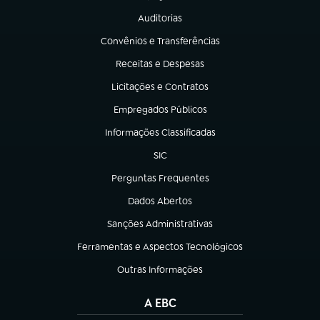
Auditorias
(abre em nova aba)
Convênios e Transferências
(abre em nova aba)
Receitas e Despesas
(abre em nova aba)
Licitações e Contratos
(abre em nova aba)
Empregados Públicos
(abre em nova aba)
Informações Classificadas
(abre em nova aba)
SIC
(abre em nova aba)
Perguntas Frequentes
(abre em nova aba)
Dados Abertos
(abre em nova aba)
Sanções Administrativas
(abre em nova aba)
Ferramentas e Aspectos Tecnológicos
(abre em nova aba)
Outras Informações
(abre em nova aba)
A EBC