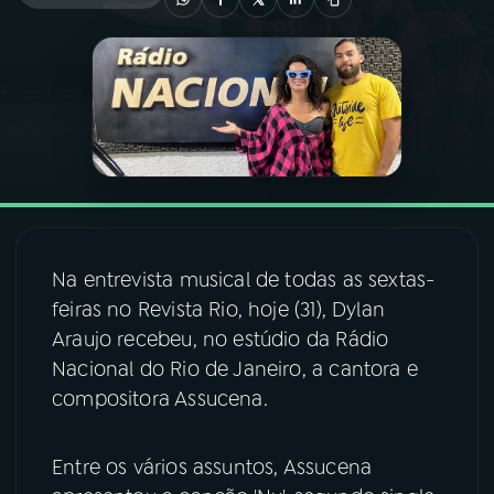
03
PROGRAMAÇÃO
04
PROGRAMAS
05
PODCASTS
06
VIDEOCASTS
Na entrevista musical de todas as sextas-
feiras no Revista Rio, hoje (31), Dylan
Araujo recebeu, no estúdio da Rádio
07
ÚLTIMAS
Nacional do Rio de Janeiro, a cantora e
compositora Assucena.
08
FESTIVAL DE MÚSICA
Entre os vários assuntos, Assucena
ACOMPANHE A RÁDIO NACIONAL