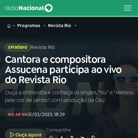
MENU
Programas
Revista Rio
Revista Rio
EPISÓDIO
Cantora e compositora
Buscar
na
Assucena participa ao vivo
Rádio
Buscar
do Revista Rio
Nacional
Ouça a entrevista e conheça os singles, “Nu” e “Menino
AO VIVO
pele cor de jambo”, com produção da Céu
01
INÍCIO
31/03/2023, 18:29
NO AR EM
Compartilhe
02
A RÁDIO
Ouça agora