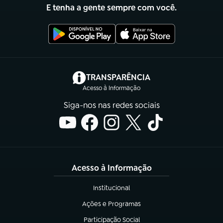
E tenha a gente sempre com você.
(abre em nova aba)
TRANSPARÊNCIA
Acesso à Informação
Siga-nos nas redes sociais
Acesso à Informação
Institucional
(abre em nova aba)
Ações e Programas
(abre em nova aba)
Participação Social
(abre em nova aba)