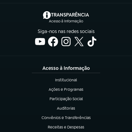
(abre em nova aba)
TRANSPARÊNCIA
Acesso à Informação
Siga-nos nas redes sociais
Acesso à Informação
Institucional
(abre em nova aba)
Ações e Programas
(abre em nova aba)
Participação Social
(abre em nova aba)
Auditorias
(abre em nova aba)
Convênios e Transferências
(abre em nova aba)
Receitas e Despesas
(abre em nova aba)