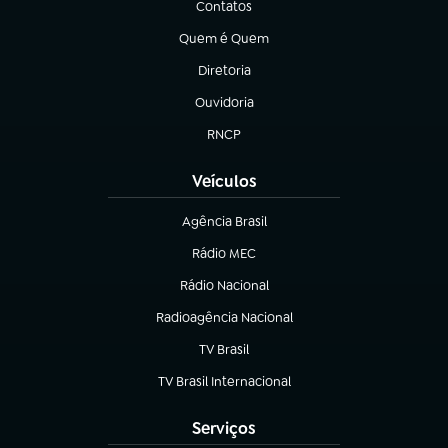
Contatos
(abre em nova aba)
Quem é Quem
(abre em nova aba)
Diretoria
(abre em nova aba)
Ouvidoria
(abre em nova aba)
RNCP
(abre em nova aba)
Veículos
Agência Brasil
(abre em nova aba)
Rádio MEC
(abre em nova aba)
Rádio Nacional
Radioagência Nacional
(abre em nova aba)
TV Brasil
(abre em nova aba)
TV Brasil Internacional
(abre em nova aba)
Serviços