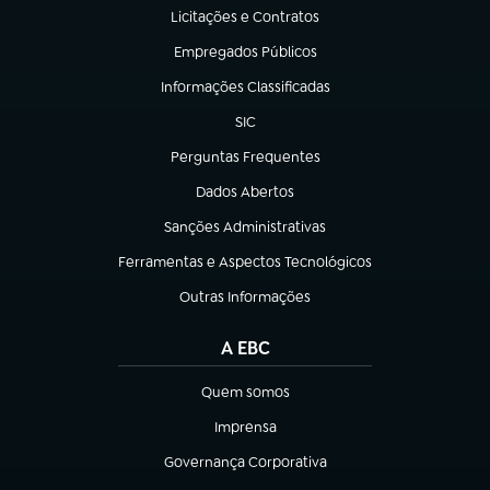
Licitações e Contratos
(abre em nova aba)
Empregados Públicos
(abre em nova aba)
Informações Classificadas
(abre em nova aba)
SIC
(abre em nova aba)
Perguntas Frequentes
(abre em nova aba)
Dados Abertos
(abre em nova aba)
Sanções Administrativas
(abre em nova aba)
Ferramentas e Aspectos Tecnológicos
(abre em nova aba)
Outras Informações
(abre em nova aba)
A EBC
Quem somos
(abre em nova aba)
Imprensa
(abre em nova aba)
Governança Corporativa
(abre em nova aba)