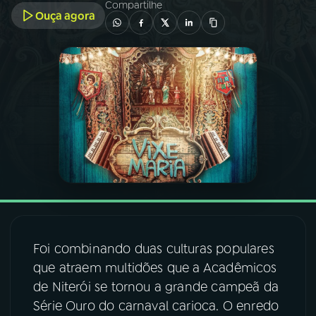
Compartilhe
Ouça agora
03
PROGRAMAÇÃO
04
PROGRAMAS
05
PODCASTS
06
VIDEOCASTS
07
ÚLTIMAS
Foi combinando duas culturas populares
que atraem multidões que a Acadêmicos
08
FESTIVAL DE MÚSICA
de Niterói se tornou a grande campeã da
Série Ouro do carnaval carioca. O enredo
ACOMPANHE A RÁDIO NACIONAL