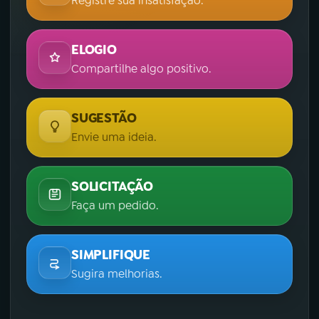
Registre sua insatisfação.
ELOGIO
Compartilhe algo positivo.
SUGESTÃO
Envie uma ideia.
SOLICITAÇÃO
Faça um pedido.
SIMPLIFIQUE
Sugira melhorias.