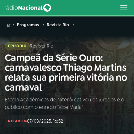
MENU
Programas
Revista Rio
Revista Rio
EPISÓDIO
Campeã da Série Ouro:
Buscar
na
carnavalesco Thiago Martins
Rádio
Buscar
relata sua primeira vitória no
Nacional
carnaval
AO VIVO
Escola Acadêmicos de Niterói cativou os jurados e o
público com o enredo "Vixe Maria"
01
INÍCIO
07/03/2025, 16:52
NO AR EM
02
A RÁDIO