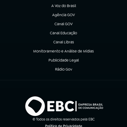
A Voz do Brasil
(abre em nova aba)
Agência GOV
(abre em nova aba)
Canal GOV
(abre em nova aba)
Canal Educação
(abre em nova aba)
Canal Libras
(abre em nova aba)
Monitoramento e Análise de Mídias
(abre em nova aba)
Publicidade Legal
(abre em nova aba)
Rádio Gov
(abre em nova aba)
© Todos os direitos reservados pela EBC
Política de Privacidade