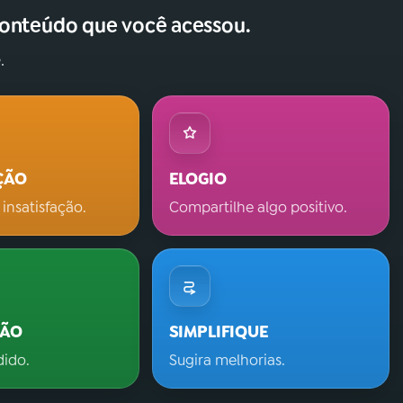
conteúdo que você acessou.
.
ÇÃO
ELOGIO
 insatisfação.
Compartilhe algo positivo.
ÇÃO
SIMPLIFIQUE
dido.
Sugira melhorias.