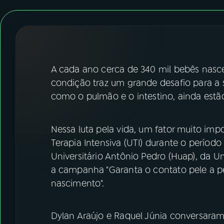
07
ÚLTIMAS
08
FESTIVAL DE MÚSICA
ACOMPANHE A RÁDIO NACIONAL
A cada ano cerca de 340 mil bebês nasc
condição traz um grande desafio para a 
YouTube
Facebook
como o pulmão e o intestino, ainda estã
Instagram
X
Nessa luta pela vida, um fator muito imp
TikTok
Terapia Intensiva (UTI) durante o período 
Universitário Antônio Pedro (Huap), da U
a campanha "Garanta o contato pele a 
nascimento".
Dylan Araújo e Raquel Júnia conversara