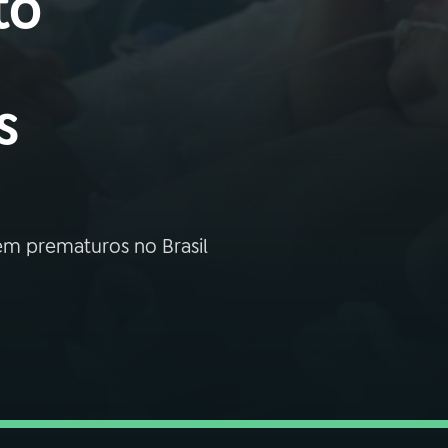
to
s
em prematuros no Brasil