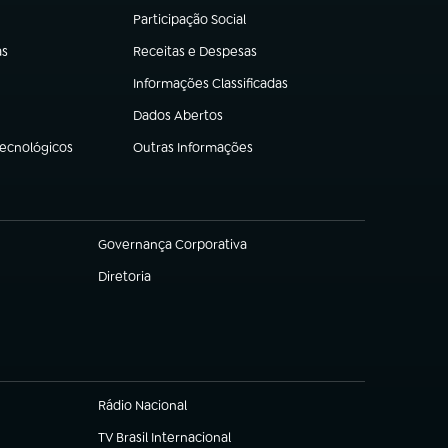
Participação Social
(abre em nova aba)
as
Receitas e Despesas
(abre em nova aba)
Informações Classificadas
(abre em nova aba)
Dados Abertos
(abre em nova aba)
Tecnológicos
Outras Informações
(abre em nova aba)
Governança Corporativa
(abre em nova aba)
Diretoria
(abre em nova aba)
Rádio Nacional
TV Brasil Internacional
(abre em nova aba)