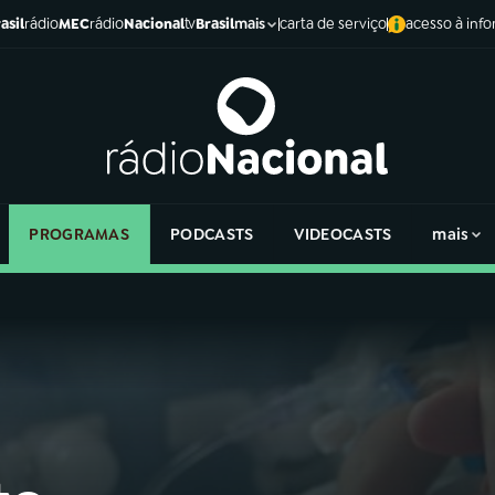
asil
rádio
MEC
rádio
Nacional
tv
Brasil
carta de serviço
acesso à inf
mais
PROGRAMAS
PODCASTS
VIDEOCASTS
mais