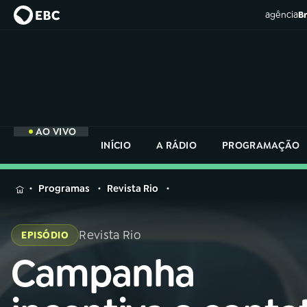
agência
Br
AO VIVO
INÍCIO
A RÁDIO
PROGRAMAÇÃO
MENU
Programas
Revista Rio
Buscar
na
Revista Rio
EPISÓDIO
Rádio
Buscar
Nacional
Campanha
Buscar
na
Rádio
AO VIVO