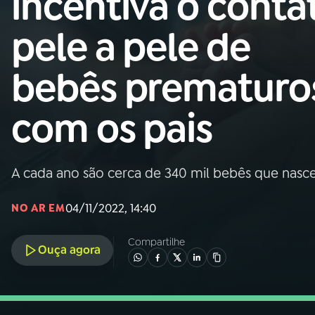
incentiva o conta
Nacional
pele a pele de
01
INÍCIO
bebês prematuro
02
A RÁDIO
com os pais
03
PROGRAMAÇÃO
A cada ano são cerca de 340 mil bebês que nasc
04
PROGRAMAS
04/11/2022, 14:40
NO AR EM
05
PODCASTS
Compartilhe
Ouça agora
06
VIDEOCASTS