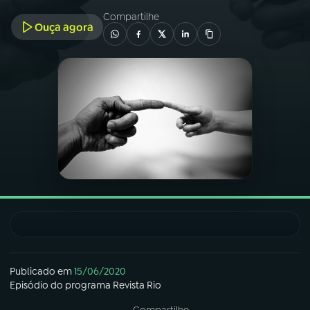
Compartilhe
Ouça agora
03
PROGRAMAÇÃO
04
PROGRAMAS
05
PODCASTS
06
VIDEOCASTS
07
ÚLTIMAS
08
FESTIVAL DE MÚSICA
Publicado em
15/06/2020
Episódio
do programa
Revista Rio
ACOMPANHE A RÁDIO NACIONAL