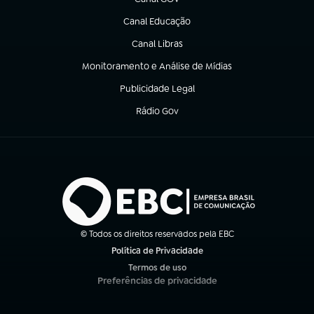
(abre em nova aba)
Canal Educação
(abre em nova aba)
Canal Libras
(abre em nova aba)
Monitoramento e Análise de Mídias
(abre em nova aba)
Publicidade Legal
(abre em nova aba)
Rádio Gov
(abre em nova aba)
© Todos os direitos reservados pela EBC
Política de Privacidade
(abre em nova aba)
Termos de uso
(abre em nova aba)
Preferências de privacidade