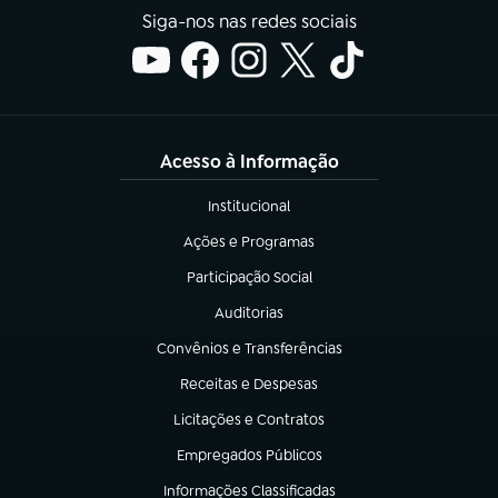
Siga-nos nas redes sociais
Acesso à Informação
Institucional
(abre em nova aba)
Ações e Programas
(abre em nova aba)
Participação Social
(abre em nova aba)
Auditorias
(abre em nova aba)
Convênios e Transferências
(abre em nova aba)
Receitas e Despesas
(abre em nova aba)
Licitações e Contratos
(abre em nova aba)
Empregados Públicos
(abre em nova aba)
Informações Classificadas
(abre em nova aba)