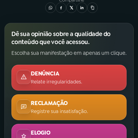
Compartilhe
YouTube
Facebook
Instagram
X
Dê sua opinião sobre a qualidade do
conteúdo que você acessou.
TikTok
Escolha sua manifestação em apenas um clique.
DENÚNCIA
Relate irregularidades.
RECLAMAÇÃO
Registre sua insatisfação.
ELOGIO