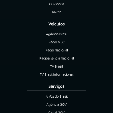
Ouvidoria
(abre em nova aba)
RNCP
(abre em nova aba)
Veículos
Agência Brasil
(abre em nova aba)
Rádio MEC
(abre em nova aba)
Rádio Nacional
Radioagência Nacional
(abre em nova aba)
TV Brasil
(abre em nova aba)
TV Brasil Internacional
(abre em nova aba)
Serviços
A Voz do Brasil
(abre em nova aba)
Agência GOV
(abre em nova aba)
Canal GOV