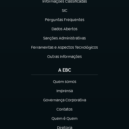
Informações Classificadas
(abre em nova aba)
SIC
(abre em nova aba)
Perguntas Frequentes
(abre em nova aba)
Dados Abertos
(abre em nova aba)
Sanções Administrativas
(abre em nova aba)
Ferramentas e Aspectos Tecnológicos
(abre em nova aba)
Outras Informações
(abre em nova aba)
A EBC
Quem somos
(abre em nova aba)
Imprensa
(abre em nova aba)
Governança Corporativa
(abre em nova aba)
Contatos
(abre em nova aba)
Quem é Quem
(abre em nova aba)
Diretoria