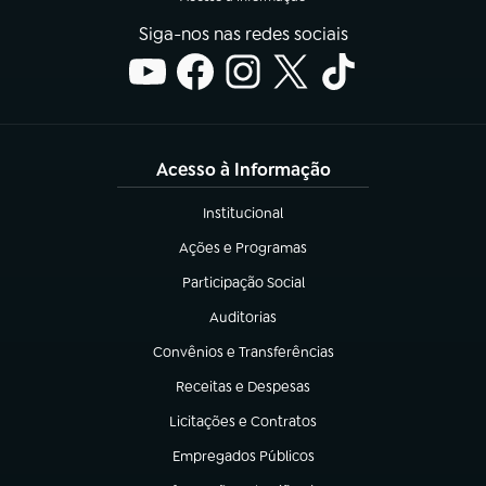
Siga-nos nas redes sociais
Acesso à Informação
Institucional
(abre em nova aba)
Ações e Programas
(abre em nova aba)
Participação Social
(abre em nova aba)
Auditorias
(abre em nova aba)
Convênios e Transferências
(abre em nova aba)
Receitas e Despesas
(abre em nova aba)
Licitações e Contratos
(abre em nova aba)
Empregados Públicos
(abre em nova aba)