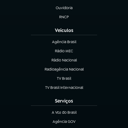
(abre em nova aba)
Ouvidoria
(abre em nova aba)
RNCP
(abre em nova aba)
Veículos
Agência Brasil
(abre em nova aba)
Rádio MEC
(abre em nova aba)
Rádio Nacional
Radioagência Nacional
(abre em nova aba)
TV Brasil
(abre em nova aba)
TV Brasil Internacional
(abre em nova aba)
Serviços
A Voz do Brasil
(abre em nova aba)
Agência GOV
(abre em nova aba)