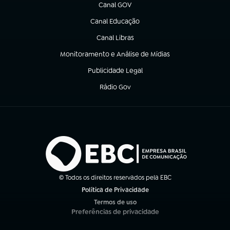
Canal GOV
(abre em nova aba)
Canal Educação
(abre em nova aba)
Canal Libras
(abre em nova aba)
Monitoramento e Análise de Mídias
(abre em nova aba)
Publicidade Legal
(abre em nova aba)
Rádio Gov
(abre em nova aba)
© Todos os direitos reservados pela EBC
Política de Privacidade
(abre em nova aba)
Termos de uso
(abre em nova aba)
Preferências de privacidade