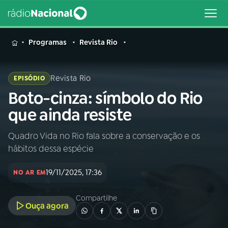
MENU
Programas
Revista Rio
Revista Rio
EPISÓDIO
Boto-cinza: símbolo do Rio
Buscar
na
que ainda resiste
Rádio
Buscar
Nacional
Quadro Vida no Rio fala sobre a conservação e os
hábitos dessa espécie
AO VIVO
19/11/2025, 17:36
NO AR EM
01
INÍCIO
Compartilhe
Ouça agora
02
A RÁDIO