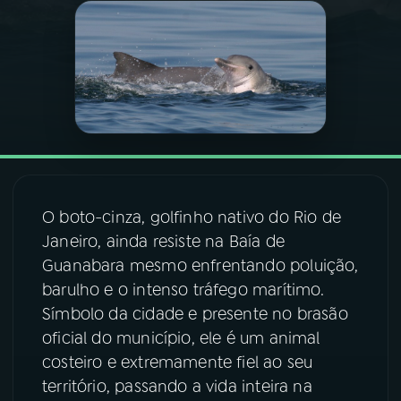
03
PROGRAMAÇÃO
04
PROGRAMAS
05
PODCASTS
O boto-cinza, golfinho nativo do Rio de
06
VIDEOCASTS
Janeiro, ainda resiste na Baía de
Guanabara mesmo enfrentando poluição,
07
ÚLTIMAS
barulho e o intenso tráfego marítimo.
Símbolo da cidade e presente no brasão
oficial do município, ele é um animal
08
FESTIVAL DE MÚSICA
costeiro e extremamente fiel ao seu
território, passando a vida inteira na
ACOMPANHE A RÁDIO NACIONAL