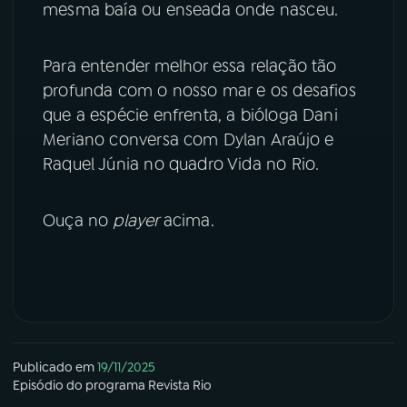
mesma baía ou enseada onde nasceu.
YouTube
Facebook
Para entender melhor essa relação tão
Instagram
X
profunda com o nosso mar e os desafios
que a espécie enfrenta, a bióloga Dani
TikTok
Meriano conversa com Dylan Araújo e
Raquel Júnia no quadro Vida no Rio.
Ouça no
player
acima.
Publicado em
19/11/2025
Episódio
do programa
Revista Rio