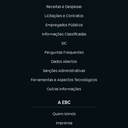
Receitas e Despesas
(abre em nova aba)
Licitações e Contratos
(abre em nova aba)
Empregados Públicos
(abre em nova aba)
Informações Classificadas
(abre em nova aba)
SIC
(abre em nova aba)
Perguntas Frequentes
(abre em nova aba)
Dados Abertos
(abre em nova aba)
Sanções Administrativas
(abre em nova aba)
Ferramentas e Aspectos Tecnológicos
(abre em nova aba)
Outras Informações
(abre em nova aba)
A EBC
Quem somos
(abre em nova aba)
Imprensa
(abre em nova aba)