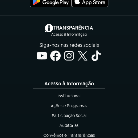
(abre em nova aba)
TRANSPARÊNCIA
Acesso à Informação
Siga-nos nas redes sociais
Acesso à Informação
Institucional
(abre em nova aba)
Ações e Programas
(abre em nova aba)
Participação Social
(abre em nova aba)
Auditorias
(abre em nova aba)
Convênios e Transferências
(abre em nova aba)