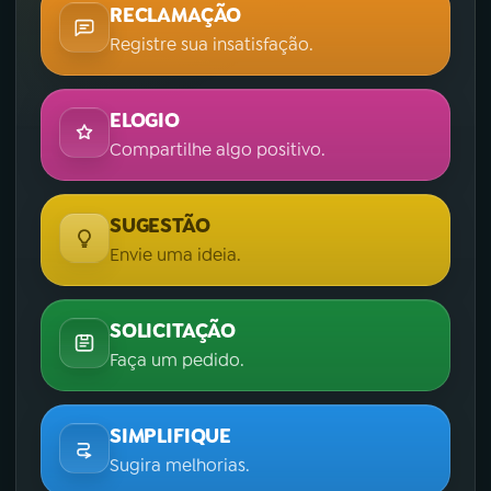
RECLAMAÇÃO
Registre sua insatisfação.
ELOGIO
Compartilhe algo positivo.
SUGESTÃO
Envie uma ideia.
SOLICITAÇÃO
Faça um pedido.
SIMPLIFIQUE
Sugira melhorias.