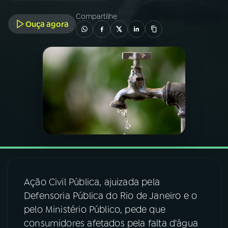
Compartilhe
Ouça agora
03
PROGRAMAÇÃO
04
PROGRAMAS
05
PODCASTS
06
VIDEOCASTS
07
ÚLTIMAS
Ação Civil Pública, ajuizada pela
08
FESTIVAL DE MÚSICA
Defensoria Pública do Rio de Janeiro e o
pelo Ministério Público, pede que
consumidores afetados pela falta d'água
ACOMPANHE A RÁDIO NACIONAL