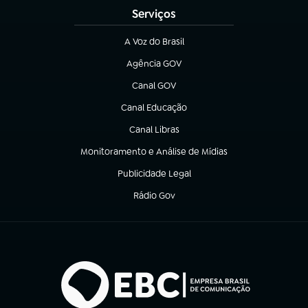
Serviços
A Voz do Brasil
(abre em nova aba)
Agência GOV
(abre em nova aba)
Canal GOV
(abre em nova aba)
Canal Educação
(abre em nova aba)
Canal Libras
(abre em nova aba)
Monitoramento e Análise de Mídias
(abre em nova aba)
Publicidade Legal
(abre em nova aba)
Rádio Gov
(abre em nova aba)