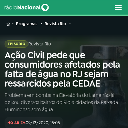
MENU
Programas
Revista Rio
Revista Rio
EPISÓDIO
Ação Civil pede que
Buscar
na
consumidores afetados pela
Rádio
Buscar
falta de água no RJ sejam
Nacional
ressarcidos pela CEDAE
AO VIVO
Problema em bomba na Elevatória do Lameirão já
deixou diversos bairros do Rio e cidades da Baixada
01
INÍCIO
Fluminense sem água
09/12/2020, 15:05
02
A RÁDIO
NO AR EM