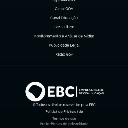
(abre em nova aba)
Canal GOV
(abre em nova aba)
Canal Educação
(abre em nova aba)
Canal Libras
(abre em nova aba)
Monitoramento e Análise de Mídias
(abre em nova aba)
Publicidade Legal
(abre em nova aba)
Rádio Gov
(abre em nova aba)
© Todos os direitos reservados pela EBC
Política de Privacidade
(abre em nova aba)
Termos de uso
(abre em nova aba)
Preferências de privacidade