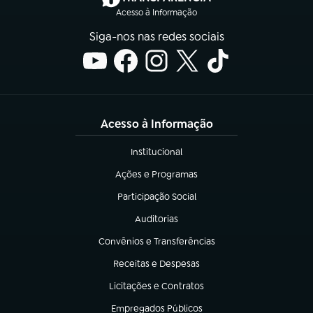
Acesso à Informação
Siga-nos nas redes sociais
Acesso à Informação
Institucional
(abre em nova aba)
Ações e Programas
(abre em nova aba)
Participação Social
(abre em nova aba)
Auditorias
(abre em nova aba)
Convênios e Transferências
(abre em nova aba)
Receitas e Despesas
(abre em nova aba)
Licitações e Contratos
(abre em nova aba)
Empregados Públicos
(abre em nova aba)