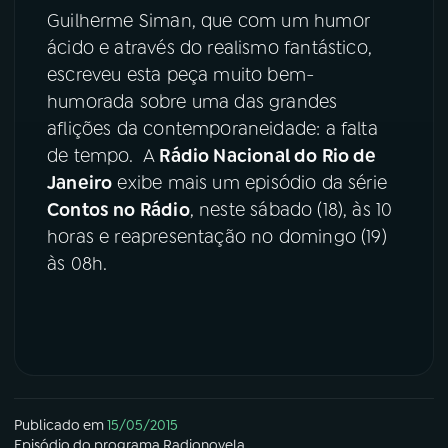
Guilherme Siman, que com um humor
YouTube
Facebook
ácido e através do realismo fantástico,
escreveu esta peça muito bem-
Instagram
X
humorada sobre uma das grandes
aflições da contemporaneidade: a falta
TikTok
de tempo. A
Rádio Nacional do Rio de
Janeiro
exibe mais um episódio da série
Contos no Rádio
, neste sábado (18), às 10
horas e reapresentação no domingo (19)
às 08h.
Publicado em
15/05/2015
Episódio
do programa
Radionovela