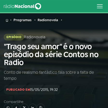
MENU
Programas
Radionovela
Radionovela
EPISÓDIO
"Trago seu amor" é o novo
Buscar
na
episódio da série Contos no
Rádio
Buscar
Radio
Nacional
Conto de realismo fantástico fala sobre a falta de
AO VIVO
tempo
01
INÍCIO
15/05/2015, 19:32
PUBLICADO EM
Compartilhe
02
A RÁDIO