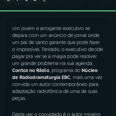
03
PROGRAMAÇÃO
Um jovem e arrogante executivo se
04
PROGRAMAS
depara com um anúncio de jornal onde
um pai de santo garante que pode fazer
05
PODCASTS
o impossível. Tentado, o executivo decide
pagar pra ver se a magia pode resolver
um grande problema na sua agenda.
06
VIDEOCASTS
Contos no Rádio
, programa do
Núcleo
de Radiodramaturgia EBC
, mais uma vez
07
ÚLTIMAS
convida um autor contemporâneo para
adaptação radiofônica de uma de suas
peças.
08
FESTIVAL DE MÚSICA
Desta vez o convidado é o autor mineiro
ACOMPANHE A RÁDIO NACIONAL