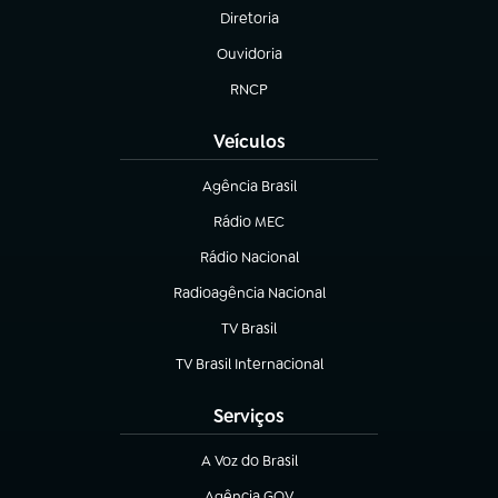
Diretoria
(abre em nova aba)
Ouvidoria
(abre em nova aba)
RNCP
(abre em nova aba)
Veículos
Agência Brasil
(abre em nova aba)
Rádio MEC
(abre em nova aba)
Rádio Nacional
Radioagência Nacional
(abre em nova aba)
TV Brasil
(abre em nova aba)
TV Brasil Internacional
(abre em nova aba)
Serviços
A Voz do Brasil
(abre em nova aba)
Agência GOV