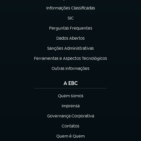
Informações Classificadas
(abre em nova aba)
SIC
(abre em nova aba)
Perguntas Frequentes
(abre em nova aba)
Dados Abertos
(abre em nova aba)
Sanções Administrativas
(abre em nova aba)
Ferramentas e Aspectos Tecnológicos
(abre em nova aba)
Outras Informações
(abre em nova aba)
A EBC
Quem somos
(abre em nova aba)
Imprensa
(abre em nova aba)
Governança Corporativa
(abre em nova aba)
Contatos
(abre em nova aba)
Quem é Quem
(abre em nova aba)