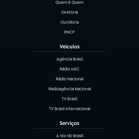
Quem é Quem
(abre em nova aba)
Diretoria
(abre em nova aba)
Ouvidoria
(abre em nova aba)
RNCP
(abre em nova aba)
Veículos
Agência Brasil
(abre em nova aba)
Rádio MEC
(abre em nova aba)
Rádio Nacional
Radioagência Nacional
(abre em nova aba)
TV Brasil
(abre em nova aba)
TV Brasil Internacional
(abre em nova aba)
Serviços
A Voz do Brasil
(abre em nova aba)