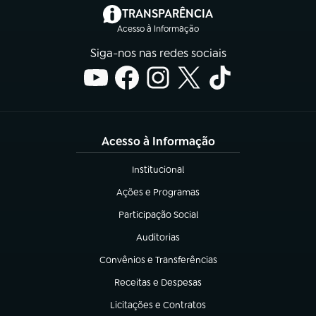
(abre em nova aba)
TRANSPARÊNCIA
Acesso à Informação
Siga-nos nas redes sociais
Acesso à Informação
Institucional
(abre em nova aba)
Ações e Programas
(abre em nova aba)
Participação Social
(abre em nova aba)
Auditorias
(abre em nova aba)
Convênios e Transferências
(abre em nova aba)
Receitas e Despesas
(abre em nova aba)
Licitações e Contratos
(abre em nova aba)