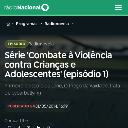
MENU
Programas
Radionovela
Radionovela
EPISÓDIO
Série 'Combate à Violência
Buscar
na
contra Crianças e
Rádio
Buscar
Adolescentes' (episódio 1)
Nacional
Primeiro episódio da série, O Preço da Vaidade, trata
AO VIVO
de cyberbullying
01
INÍCIO
31/05/2014, 16:19
PUBLICADO EM
Compartilhe
02
A RÁDIO