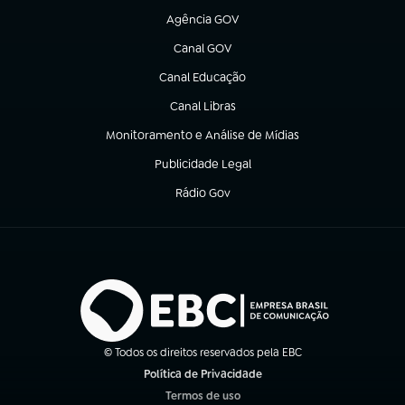
Agência GOV
(abre em nova aba)
Canal GOV
(abre em nova aba)
Canal Educação
(abre em nova aba)
Canal Libras
(abre em nova aba)
Monitoramento e Análise de Mídias
(abre em nova aba)
Publicidade Legal
(abre em nova aba)
Rádio Gov
(abre em nova aba)
© Todos os direitos reservados pela EBC
Política de Privacidade
(abre em nova aba)
Termos de uso