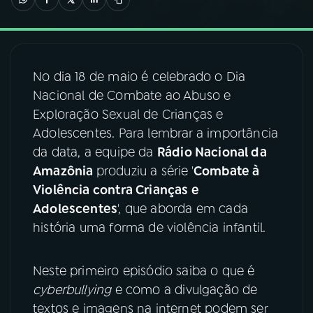
03
PROGRAMAÇÃO
No dia 18 de maio é celebrado o Dia
04
PROGRAMAS
Nacional de Combate ao Abuso e
Exploração Sexual de Crianças e
05
PODCASTS
Adolescentes. Para lembrar a importância
da data, a equipe da
Rádio Nacional da
Amazônia
produziu a série '
Combate à
06
VIDEOCASTS
Violência contra Crianças e
Adolescentes
', que aborda em cada
07
ÚLTIMAS
história uma forma de violência infantil.
08
FESTIVAL DE MÚSICA
Neste primeiro episódio saiba o que é
cyberbullying
e como a divulgação de
textos e imagens na internet podem ser
ACOMPANHE A RÁDIO NACIONAL