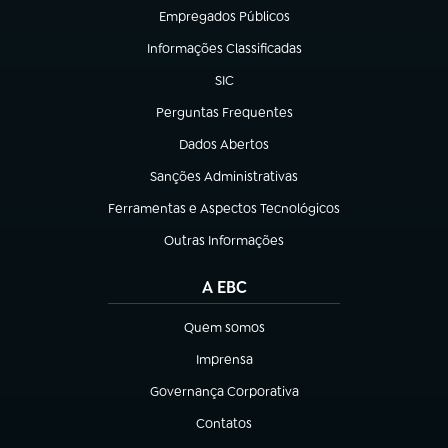
Empregados Públicos
(abre em nova aba)
Informações Classificadas
(abre em nova aba)
SIC
(abre em nova aba)
Perguntas Frequentes
(abre em nova aba)
Dados Abertos
(abre em nova aba)
Sanções Administrativas
(abre em nova aba)
Ferramentas e Aspectos Tecnológicos
(abre em nova aba)
Outras Informações
(abre em nova aba)
A EBC
Quem somos
(abre em nova aba)
Imprensa
(abre em nova aba)
Governança Corporativa
(abre em nova aba)
Contatos
(abre em nova aba)