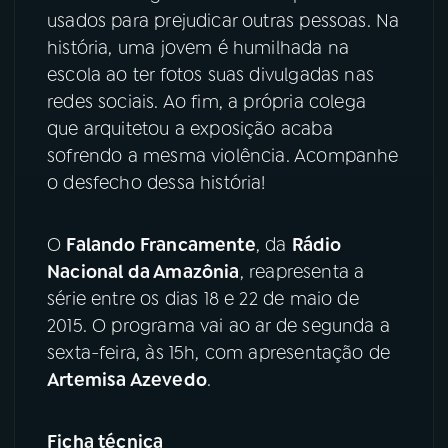
usados para prejudicar outras pessoas. Na
YouTube
Facebook
história, uma jovem é humilhada na
escola ao ter fotos suas divulgadas nas
Instagram
X
redes sociais. Ao fim, a própria colega
que arquitetou a exposição acaba
TikTok
sofrendo a mesma violência. Acompanhe
o desfecho dessa história!
O
Falando Francamente
, da
Rádio
Nacional da Amazônia
, reapresenta a
série entre os dias 18 e 22 de maio de
2015. O programa vai ao ar de segunda a
sexta-feira, às 15h, com apresentação de
Artemisa Azevedo
.
Ficha técnica