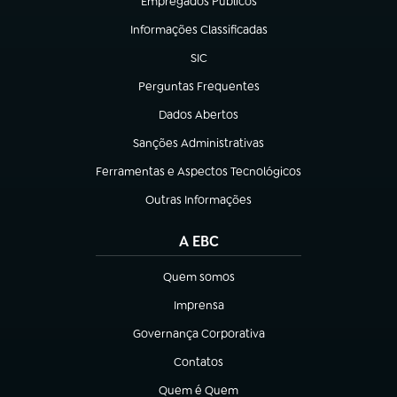
Empregados Públicos
(abre em nova aba)
Informações Classificadas
(abre em nova aba)
SIC
(abre em nova aba)
Perguntas Frequentes
(abre em nova aba)
Dados Abertos
(abre em nova aba)
Sanções Administrativas
(abre em nova aba)
Ferramentas e Aspectos Tecnológicos
(abre em nova aba)
Outras Informações
(abre em nova aba)
A EBC
Quem somos
(abre em nova aba)
Imprensa
(abre em nova aba)
Governança Corporativa
(abre em nova aba)
Contatos
(abre em nova aba)
Quem é Quem
(abre em nova aba)