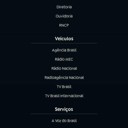
Diretoria
(abre em nova aba)
Ouvidoria
(abre em nova aba)
RNCP
(abre em nova aba)
Veículos
Agência Brasil
(abre em nova aba)
Rádio MEC
(abre em nova aba)
Rádio Nacional
Radioagência Nacional
(abre em nova aba)
TV Brasil
(abre em nova aba)
TV Brasil Internacional
(abre em nova aba)
Serviços
A Voz do Brasil
(abre em nova aba)