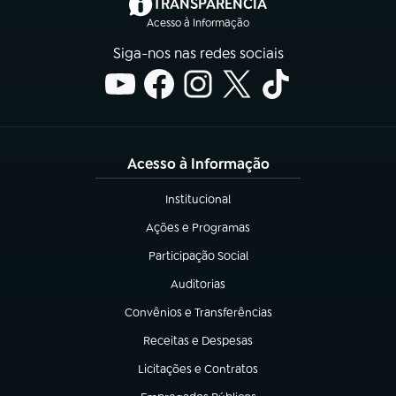
(abre em nova aba)
TRANSPARÊNCIA
Acesso à Informação
Siga-nos nas redes sociais
Acesso à Informação
Institucional
(abre em nova aba)
Ações e Programas
(abre em nova aba)
Participação Social
(abre em nova aba)
Auditorias
(abre em nova aba)
Convênios e Transferências
(abre em nova aba)
Receitas e Despesas
(abre em nova aba)
Licitações e Contratos
(abre em nova aba)