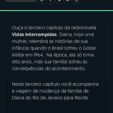
03
PROGRAMAÇÃO
Ouça o terceiro capítulo da radionovela
04
PROGRAMAS
Vidas Interrompidas
. Diana, hoje uma
mulher, relembra as histórias de sua
05
PODCASTS
infância quando o Brasil sofreu o Golpe
Militar em 1964. Na época, ela só tinha
oito anos, mas sua família sofreu as
06
VIDEOCASTS
consequências do acontecimento.
07
ÚLTIMAS
Neste terceiro capítulo você acompanha
a viagem de mudança da família de
08
FESTIVAL DE MÚSICA
Diana do Rio de Janeiro para Recife.
ACOMPANHE A RÁDIO NACIONAL