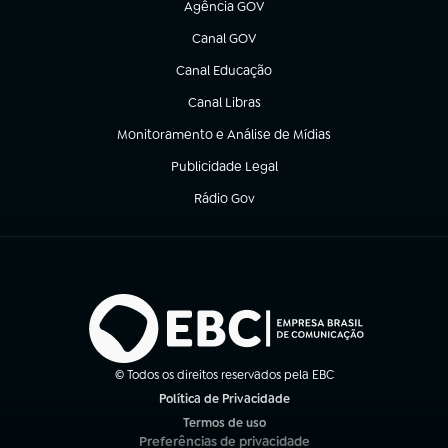
Agência GOV
(abre em nova aba)
Canal GOV
(abre em nova aba)
Canal Educação
(abre em nova aba)
Canal Libras
(abre em nova aba)
Monitoramento e Análise de Mídias
(abre em nova aba)
Publicidade Legal
(abre em nova aba)
Rádio Gov
(abre em nova aba)
© Todos os direitos reservados pela EBC
Política de Privacidade
(abre em nova aba)
Termos de uso
(abre em nova aba)
Preferências de privacidade