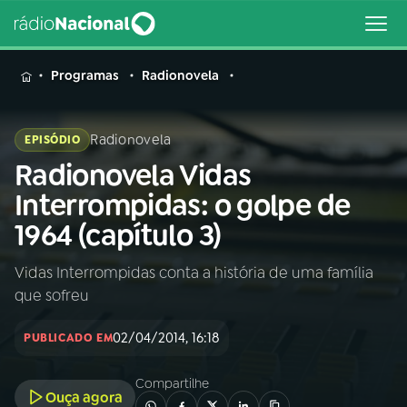
MENU
Programas
Radionovela
Radionovela
EPISÓDIO
Radionovela Vidas
Buscar
na
Interrompidas: o golpe de
Rádio
Buscar
1964 (capítulo 3)
Nacional
Vidas Interrompidas conta a história de uma família
AO VIVO
que sofreu
01
INÍCIO
02/04/2014, 16:18
PUBLICADO EM
Compartilhe
02
A RÁDIO
Ouça agora