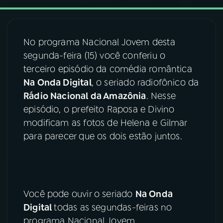
03
PROGRAMAÇÃO
No programa Nacional Jovem desta
segunda-feira (15) você conferiu o
04
PROGRAMAS
terceiro episódio da comédia romântica
Na Onda Digital
, o seriado radiofônico da
05
PODCASTS
Rádio Nacional da Amazônia
. Nesse
episódio, o prefeito Raposa e Divino
modificam as fotos de Helena e Gilmar
06
VIDEOCASTS
para parecer que os dois estão juntos.
07
ÚLTIMAS
08
FESTIVAL DE MÚSICA
Você pode ouvir o seriado
Na Onda
Digital
todas as segundas-feiras no
programa Nacional Jovem.
ACOMPANHE A RÁDIO NACIONAL