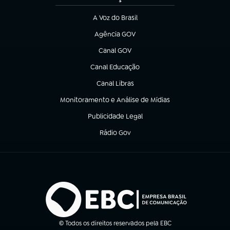
A Voz do Brasil
(abre em nova aba)
Agência GOV
(abre em nova aba)
Canal GOV
(abre em nova aba)
Canal Educação
(abre em nova aba)
Canal Libras
(abre em nova aba)
Monitoramento e Análise de Mídias
(abre em nova aba)
Publicidade Legal
(abre em nova aba)
Rádio Gov
(abre em nova aba)
© Todos os direitos reservados pela EBC