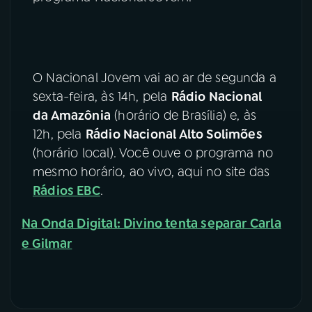
YouTube
Facebook
Instagram
X
O Nacional Jovem vai ao ar de segunda a
sexta-feira, às 14h, pela
Rádio Nacional
TikTok
da Amazônia
(horário de Brasília) e, às
12h, pela
Rádio Nacional Alto Solimões
(horário local). Você ouve o programa no
mesmo horário, ao vivo, aqui no site das
Rádios EBC
.
Na Onda Digital: Divino tenta separar Carla
e Gilmar