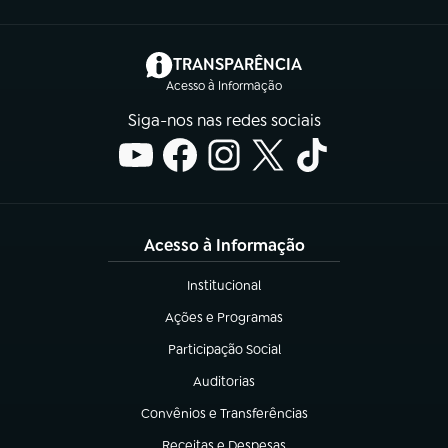
(abre em nova aba)
TRANSPARÊNCIA
Acesso à Informação
Siga-nos nas redes sociais
Acesso à Informação
Institucional
(abre em nova aba)
Ações e Programas
(abre em nova aba)
Participação Social
(abre em nova aba)
Auditorias
(abre em nova aba)
Convênios e Transferências
(abre em nova aba)
Receitas e Despesas