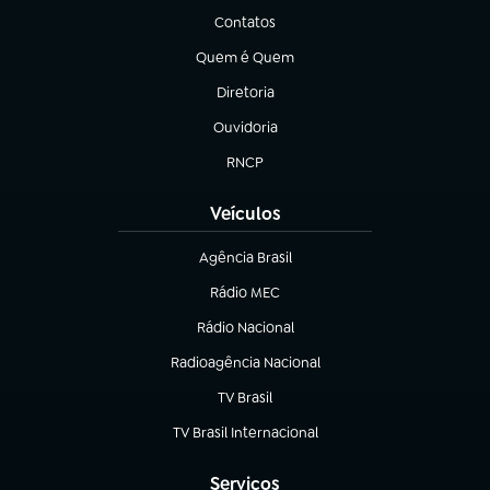
Contatos
(abre em nova aba)
Quem é Quem
(abre em nova aba)
Diretoria
(abre em nova aba)
Ouvidoria
(abre em nova aba)
RNCP
(abre em nova aba)
Veículos
Agência Brasil
(abre em nova aba)
Rádio MEC
(abre em nova aba)
Rádio Nacional
Radioagência Nacional
(abre em nova aba)
TV Brasil
(abre em nova aba)
TV Brasil Internacional
(abre em nova aba)
Serviços