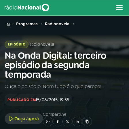
MENU
Programas
Radionovela
Radionovela
EPISÓDIO
Na Onda Digital: terceiro
Buscar
na
episódio da segunda
Rádio
Buscar
temporada
Nacional
Ouça o episódio: Nem tudo é o que parece!
AO VIVO
15/06/2015, 19:55
PUBLICADO EM
01
INÍCIO
Compartilhe
Ouça agora
02
A RÁDIO