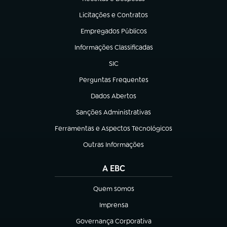
(abre em nova aba)
Licitações e Contratos
(abre em nova aba)
Empregados Públicos
(abre em nova aba)
Informações Classificadas
(abre em nova aba)
SIC
(abre em nova aba)
Perguntas Frequentes
(abre em nova aba)
Dados Abertos
(abre em nova aba)
Sanções Administrativas
(abre em nova aba)
Ferramentas e Aspectos Tecnológicos
(abre em nova aba)
Outras Informações
(abre em nova aba)
A EBC
Quem somos
(abre em nova aba)
Imprensa
(abre em nova aba)
Governança Corporativa
(abre em nova aba)