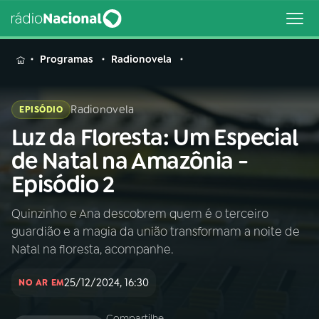
MENU
Programas
Radionovela
Radionovela
EPISÓDIO
Luz da Floresta: Um Especial
Buscar
na
de Natal na Amazônia -
Rádio
Buscar
Episódio 2
Nacional
Quinzinho e Ana descobrem quem é o terceiro
AO VIVO
guardião e a magia da união transformam a noite de
Natal na floresta, acompanhe.
01
INÍCIO
25/12/2024, 16:30
NO AR EM
02
A RÁDIO
Compartilhe