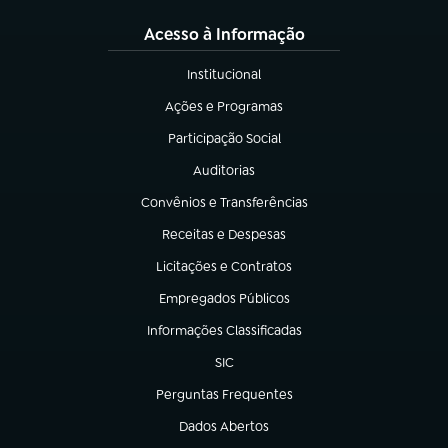
Acesso à Informação
Institucional
(abre em nova aba)
Ações e Programas
(abre em nova aba)
Participação Social
(abre em nova aba)
Auditorias
(abre em nova aba)
Convênios e Transferências
(abre em nova aba)
Receitas e Despesas
(abre em nova aba)
Licitações e Contratos
(abre em nova aba)
Empregados Públicos
(abre em nova aba)
Informações Classificadas
(abre em nova aba)
SIC
(abre em nova aba)
Perguntas Frequentes
(abre em nova aba)
Dados Abertos
(abre em nova aba)