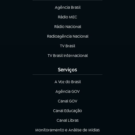
Agência Brasil
(abre em nova aba)
Rádio MEC
(abre em nova aba)
Rádio Nacional
Radioagência Nacional
(abre em nova aba)
TV Brasil
(abre em nova aba)
TV Brasil Internacional
(abre em nova aba)
Serviços
A Voz do Brasil
(abre em nova aba)
Agência GOV
(abre em nova aba)
Canal GOV
(abre em nova aba)
Canal Educação
(abre em nova aba)
Canal Libras
(abre em nova aba)
Monitoramento e Análise de Mídias
(abre em nova aba)