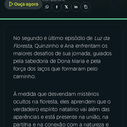
Ouça agora
03
PROGRAMAÇÃO
04
PROGRAMAS
No segundo e último episódio de
Luz da
Floresta
, Quinzinho e Ana enfrentam os
05
PODCASTS
maiores desafios de sua jornada, guiados
pela sabedoria de Dona Maria e pela
força dos laços que formaram pelo
06
VIDEOCASTS
caminho.
07
ÚLTIMAS
À medida que desvendam mistérios
ocultos na floresta, eles aprendem que o
08
FESTIVAL DE MÚSICA
verdadeiro espírito natalino vai além das
aparências e está presente na união, na
partilha e na conexão com a natureza e
ACOMPANHE A RÁDIO NACIONAL