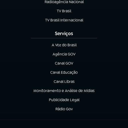
Radioagência Nacional
(abre em nova aba)
TV Brasil
(abre em nova aba)
TV Brasil Internacional
(abre em nova aba)
Serviços
A Voz do Brasil
(abre em nova aba)
Agência GOV
(abre em nova aba)
Canal GOV
(abre em nova aba)
Canal Educação
(abre em nova aba)
Canal Libras
(abre em nova aba)
Monitoramento e Análise de Mídias
(abre em nova aba)
Publicidade Legal
(abre em nova aba)
Rádio Gov
(abre em nova aba)