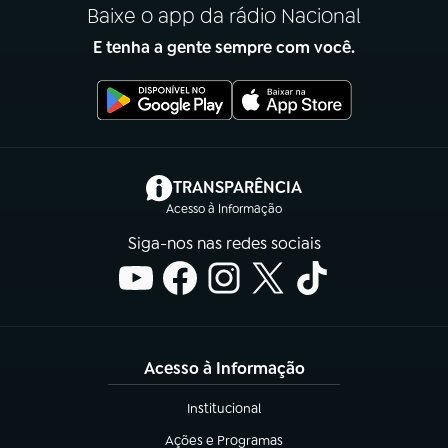
Baixe o app da rádio Nacional
E tenha a gente sempre com você.
(abre em nova aba)
TRANSPARÊNCIA
Acesso à Informação
Siga-nos nas redes sociais
Acesso à Informação
Institucional
(abre em nova aba)
Ações e Programas
(abre em nova aba)