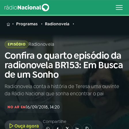
MENU
Programas
Radionovela
Radionovela
EPISÓDIO
Confira o quarto episódio da
Buscar
na
radionovela BR153: Em Busca
Rádio
Buscar
de um Sonho
Nacional
Radionovela conta a história de Teresa uma ouvinte
AO VIVO
da Rádio Nacional que sonha encontrar o pai
01
INÍCIO
16/09/2018, 14:20
NO AR EM
Compartilhe
02
A RÁDIO
Ouça agora