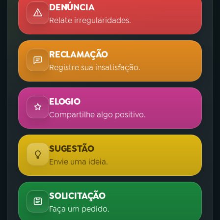
DENÚNCIA
Relate irregularidades.
RECLAMAÇÃO
Registre sua insatisfação.
ELOGIO
Compartilhe algo positivo.
SUGESTÃO
Envie uma ideia.
SOLICITAÇÃO
Faça um pedido.