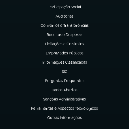
Participação Social
(abre em nova aba)
Auditorias
(abre em nova aba)
Convênios e Transferências
(abre em nova aba)
Receitas e Despesas
(abre em nova aba)
Licitações e Contratos
(abre em nova aba)
Empregados Públicos
(abre em nova aba)
Informações Classificadas
(abre em nova aba)
SIC
(abre em nova aba)
Perguntas Frequentes
(abre em nova aba)
Dados Abertos
(abre em nova aba)
Sanções Administrativas
(abre em nova aba)
Ferramentas e Aspectos Tecnológicos
(abre em nova aba)
Outras Informações
(abre em nova aba)