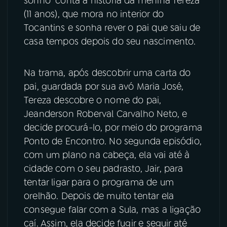
sonho” conta a história da menina Tereza
(11 anos), que mora no interior do
YouTube
Facebook
Tocantins e sonha rever o pai que saiu de
casa tempos depois do seu nascimento.
Instagram
X
TikTok
Na trama, após descobrir uma carta do
pai, guardada por sua avó Maria José,
Tereza descobre o nome do pai,
Jeanderson Roberval Carvalho Neto, e
decide procurá-lo, por meio do programa
Ponto de Encontro. No segunda episódio,
com um plano na cabeça, ela vai até à
cidade com o seu padrasto, Jair, para
tentar ligar para o programa de um
orelhão. Depois de muito tentar ela
consegue falar com a Sula, mas a ligação
caí. Assim, ela decide fugir e seguir até