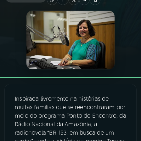
03
PROGRAMAÇÃO
04
PROGRAMAS
05
PODCASTS
06
VIDEOCASTS
Inspirada livremente na histórias de
07
ÚLTIMAS
muitas famílias que se reencontraram por
meio do programa Ponto de Encontro, da
08
FESTIVAL DE MÚSICA
Rádio Nacional da Amazônia, a
radionovela “BR-153: em busca de um
ACOMPANHE A RÁDIO NACIONAL