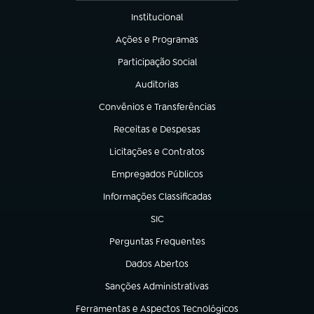
Institucional
(abre em nova aba)
Ações e Programas
(abre em nova aba)
Participação Social
(abre em nova aba)
Auditorias
(abre em nova aba)
Convênios e Transferências
(abre em nova aba)
Receitas e Despesas
(abre em nova aba)
Licitações e Contratos
(abre em nova aba)
Empregados Públicos
(abre em nova aba)
Informações Classificadas
(abre em nova aba)
SIC
(abre em nova aba)
Perguntas Frequentes
(abre em nova aba)
Dados Abertos
(abre em nova aba)
Sanções Administrativas
(abre em nova aba)
Ferramentas e Aspectos Tecnológicos
(abre em nova aba)