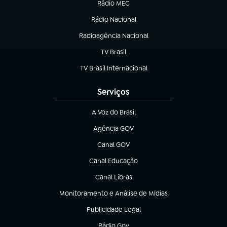
Rádio MEC
(abre em nova aba)
Rádio Nacional
Radioagência Nacional
(abre em nova aba)
TV Brasil
(abre em nova aba)
TV Brasil Internacional
(abre em nova aba)
Serviços
A Voz do Brasil
(abre em nova aba)
Agência GOV
(abre em nova aba)
Canal GOV
(abre em nova aba)
Canal Educação
(abre em nova aba)
Canal Libras
(abre em nova aba)
Monitoramento e Análise de Mídias
(abre em nova aba)
Publicidade Legal
(abre em nova aba)
Rádio Gov