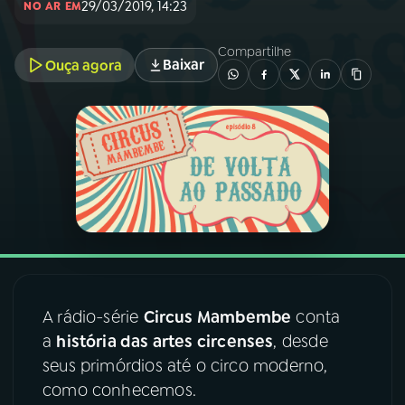
29/03/2019, 14:23
NO AR EM
03
PROGRAMAÇÃO
Compartilhe
Baixar
Ouça agora
04
PROGRAMAS
05
PODCASTS
06
VIDEOCASTS
07
ÚLTIMAS
A rádio-série
Circus Mambembe
conta
a
história das artes circenses
, desde
08
FESTIVAL DE MÚSICA
seus primórdios até o circo moderno,
como conhecemos.
ACOMPANHE A RÁDIO NACIONAL