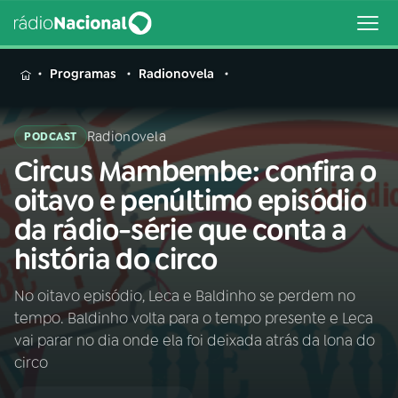
MENU
Programas
Radionovela
Radionovela
PODCAST
Circus Mambembe: confira o
Buscar
na
oitavo e penúltimo episódio
Rádio
Buscar
da rádio-série que conta a
Nacional
história do circo
AO VIVO
No oitavo episódio, Leca e Baldinho se perdem no
tempo. Baldinho volta para o tempo presente e Leca
01
INÍCIO
vai parar no dia onde ela foi deixada atrás da lona do
circo
02
A RÁDIO