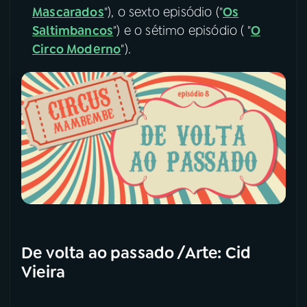
Mascarados
"), o sexto episódio ("
Os
Saltimbancos
") e o sétimo episódio ( "
O
Circo Moderno
").
De volta ao passado /Arte: Cid
Vieira