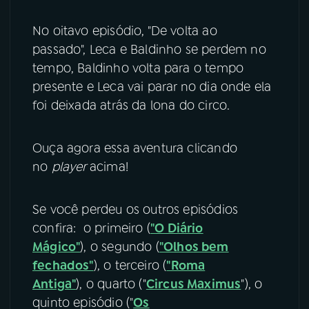
YouTube
Facebook
No oitavo episódio, "De volta ao
passado", Leca e Baldinho se perdem no
Instagram
X
tempo, Baldinho volta para o tempo
presente e Leca vai parar no dia onde ela
TikTok
foi deixada atrás da lona do circo.
Ouça agora essa aventura clicando
no
player
acima!
Se você perdeu os outros episódios
confira: o primeiro (
"O Diário
Mágico"
), o segundo (
"Olhos bem
fechados"
), o terceiro (
"Roma
Antiga"
), o quarto ("
Circus Maximus
"), o
quinto episódio ("
Os