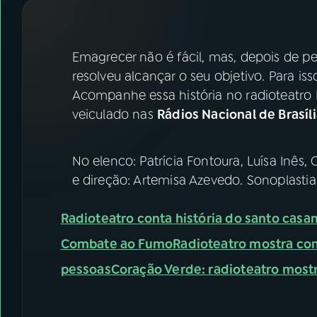
07
ÚLTIMAS
08
FESTIVAL DE MÚSICA
Emagrecer não é fácil, mas, depois de p
resolveu alcançar o seu objetivo. Para i
Acompanhe essa história no radioteatro 
ACOMPANHE A RÁDIO NACIONAL
veiculado nas
Rádios Nacional de Brasíl
YouTube
Facebook
No elenco: Patrícia Fontoura, Luísa Inês,
Instagram
X
e direção: Artemisa Azevedo. Sonoplastia
TikTok
Radioteatro conta história do santo casa
Combate ao Fumo
Radioteatro mostra co
pessoas
Coração Verde: radioteatro most