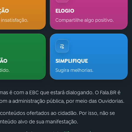
ÇÃO
ELOGIO
 insatisfação.
Compartilhe algo positivo.
ÇÃO
SIMPLIFIQUE
dido.
Sugira melhorias.
 mas é com a EBC que estará dialogando. O Fala.BR é
m a administração pública, por meio das Ouvidorias.
 conteúdos ofertados ao cidadão. Por isso, não se
onteúdo alvo de sua manifestação.