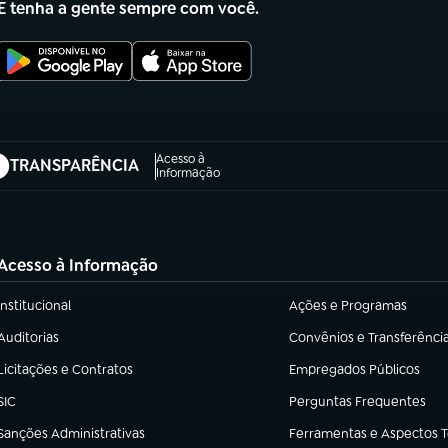
E tenha a gente sempre com você.
Acesso à
TRANSPARÊNCIA
abre em nova aba)
Informação
Acesso à Informação
Institucional
Ações e Programas
(abre em nova aba)
(abre em nova aba)
Auditorias
Convênios e Transferênci
(abre em nova aba)
(abre em nova aba)
Licitações e Contratos
Empregados Públicos
(abre em nova aba)
(abre em nova aba)
SIC
Perguntas Frequentes
(abre em nova aba)
(abre em nova aba)
Sanções Administrativas
Ferramentas e Aspectos 
(abre em nova aba)
(abre em nova aba)