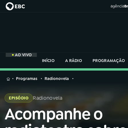
agência
Br
AO VIVO
INÍCIO
A RÁDIO
PROGRAMAÇÃO
MENU
Programas
Radionovela
Buscar
na
Radionovela
EPISÓDIO
Rádio
Buscar
Nacional
Acompanhe o
Buscar
na
Rádio
AO VIVO