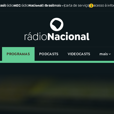
asil
rádio
MEC
rádio
Nacional
tv
Brasil
carta de serviço
acesso à inf
mais
PROGRAMAS
PODCASTS
VIDEOCASTS
mais