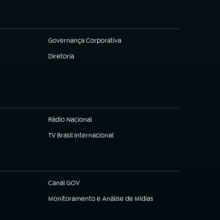
Governança Corporativa
(abre em nova aba)
Diretoria
(abre em nova aba)
Rádio Nacional
TV Brasil Internacional
(abre em nova aba)
Canal GOV
(abre em nova aba)
Monitoramento e Análise de Mídias
(abre em nova aba)