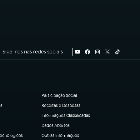
Siga-nos nas redes sociais
Participação Social
(abre em nova aba)
as
Receitas e Despesas
(abre em nova aba)
Informações Classificadas
(abre em nova aba)
Dados Abertos
(abre em nova aba)
Tecnológicos
Outras Informações
(abre em nova aba)