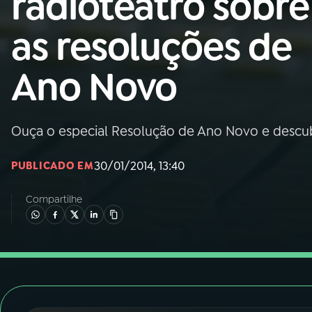
radioteatro sobre
Nacional
as resoluções de
01
INÍCIO
Ano Novo
02
A RÁDIO
Ouça o especial Resolução de Ano Novo e descub
03
PROGRAMAÇÃO
30/01/2014, 13:40
PUBLICADO EM
04
PROGRAMAS
Compartilhe
05
PODCASTS
06
VIDEOCASTS