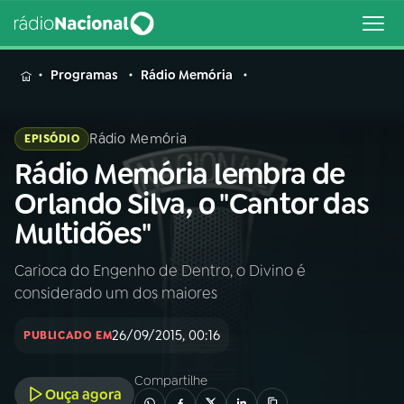
MENU
Programas
Rádio Memória
Rádio Memória
EPISÓDIO
Rádio Memória lembra de
Buscar
na
Orlando Silva, o "Cantor das
Rádio
Buscar
Multidões"
Nacional
Carioca do Engenho de Dentro, o Divino é
AO VIVO
considerado um dos maiores
01
INÍCIO
26/09/2015, 00:16
PUBLICADO EM
Compartilhe
02
A RÁDIO
Ouça agora