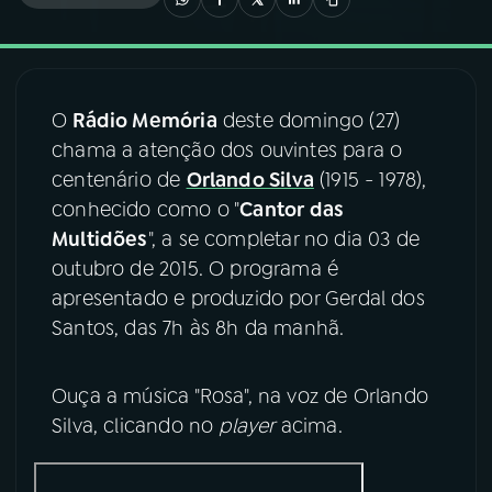
03
PROGRAMAÇÃO
O
Rádio Memória
deste domingo (27)
04
PROGRAMAS
chama a atenção dos ouvintes para o
centenário de
Orlando Silva
(1915 - 1978),
05
PODCASTS
conhecido como o "
Cantor das
Multidões
", a se completar no dia 03 de
outubro de 2015. O programa é
06
VIDEOCASTS
apresentado e produzido por Gerdal dos
Santos, das 7h às 8h da manhã.
07
ÚLTIMAS
Ouça a música "Rosa", na voz de Orlando
08
FESTIVAL DE MÚSICA
Silva, clicando no
player
acima.
ACOMPANHE A RÁDIO NACIONAL