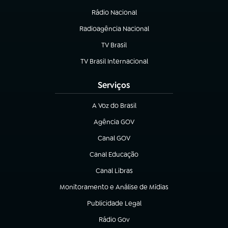
Rádio Nacional
Radioagência Nacional
(abre em nova aba)
TV Brasil
(abre em nova aba)
TV Brasil Internacional
(abre em nova aba)
Serviços
A Voz do Brasil
(abre em nova aba)
Agência GOV
(abre em nova aba)
Canal GOV
(abre em nova aba)
Canal Educação
(abre em nova aba)
Canal Libras
(abre em nova aba)
Monitoramento e Análise de Mídias
(abre em nova aba)
Publicidade Legal
(abre em nova aba)
Rádio Gov
(abre em nova aba)