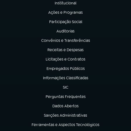
Institucional
(abre em nova aba)
Ações e Programas
(abre em nova aba)
Participação Social
(abre em nova aba)
Auditorias
(abre em nova aba)
Convênios e Transferências
(abre em nova aba)
Receitas e Despesas
(abre em nova aba)
Licitações e Contratos
(abre em nova aba)
Empregados Públicos
(abre em nova aba)
Informações Classificadas
(abre em nova aba)
SIC
(abre em nova aba)
Perguntas Frequentes
(abre em nova aba)
Dados Abertos
(abre em nova aba)
Sanções Administrativas
(abre em nova aba)
Ferramentas e Aspectos Tecnológicos
(abre em nova aba)