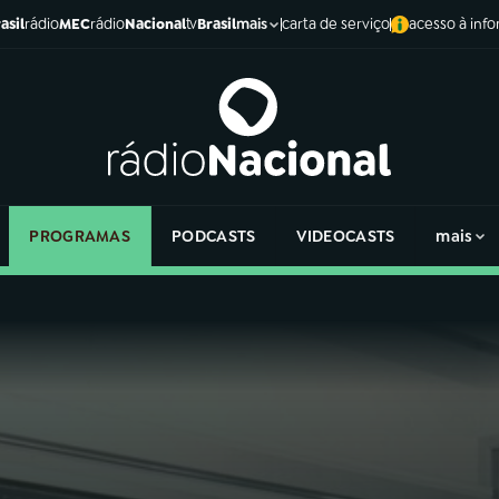
asil
rádio
MEC
rádio
Nacional
tv
Brasil
carta de serviço
acesso à inf
mais
PROGRAMAS
PODCASTS
VIDEOCASTS
mais