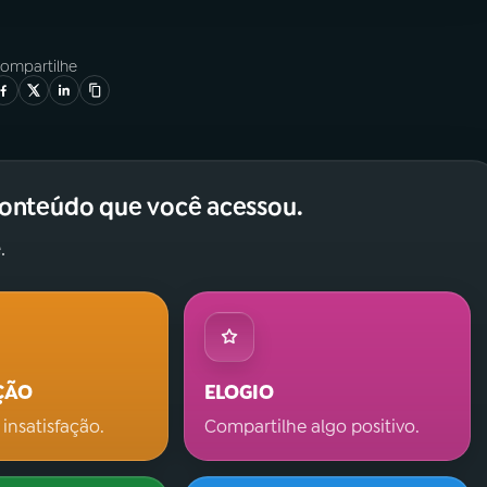
ompartilhe
conteúdo que você acessou.
.
ÇÃO
ELOGIO
 insatisfação.
Compartilhe algo positivo.