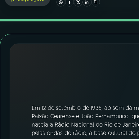
07
ÚLTIMAS
08
FESTIVAL DE MÚSICA
ACOMPANHE A RÁDIO NACIONAL
YouTube
Facebook
Instagram
X
TikTok
Em 12 de setembro de 1936, ao som da m
Paixão Cearense e João Pernambuco, que 
nascia a Rádio Nacional do Rio de Janei
pelas ondas do rádio, a base cultural do 