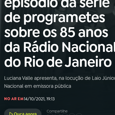
episódio da série
Nacional
de programetes
01
INÍCIO
sobre os 85 anos
02
A RÁDIO
da Rádio Naciona
03
PROGRAMAÇÃO
do Rio de Janeiro
04
PROGRAMAS
Luciana Valle apresenta, na locução de Laio Júni
05
PODCASTS
Nacional em emissora pública
14/10/2021, 19:13
NO AR EM
06
VIDEOCASTS
Compartilhe
Ouça agora