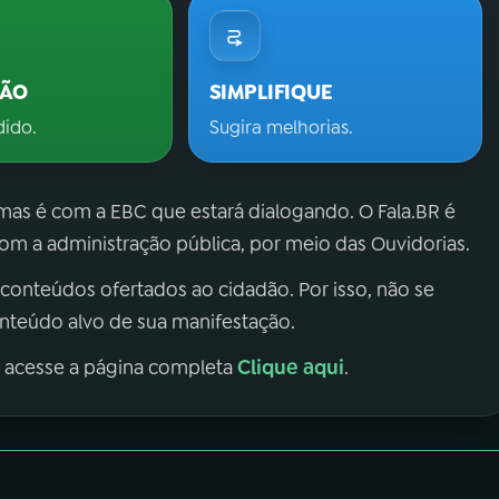
ÇÃO
SIMPLIFIQUE
dido.
Sugira melhorias.
 mas é com a EBC que estará dialogando. O Fala.BR é
m a administração pública, por meio das Ouvidorias.
 conteúdos ofertados ao cidadão. Por isso, não se
onteúdo alvo de sua manifestação.
Clique aqui
, acesse a página completa
.