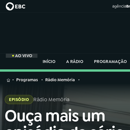
agência
Br
AO VIVO
INÍCIO
A RÁDIO
PROGRAMAÇÃO
MENU
Programas
Rádio Memória
Buscar
na
Rádio Memória
EPISÓDIO
Rádio
Buscar
Nacional
Ouça mais um
Buscar
na
Rádio
AO VIVO