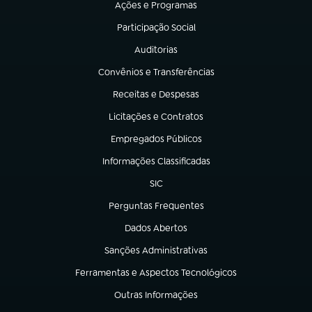
Ações e Programas
(abre em nova aba)
Participação Social
(abre em nova aba)
Auditorias
(abre em nova aba)
Convênios e Transferências
(abre em nova aba)
Receitas e Despesas
(abre em nova aba)
Licitações e Contratos
(abre em nova aba)
Empregados Públicos
(abre em nova aba)
Informações Classificadas
(abre em nova aba)
SIC
(abre em nova aba)
Perguntas Frequentes
(abre em nova aba)
Dados Abertos
(abre em nova aba)
Sanções Administrativas
(abre em nova aba)
Ferramentas e Aspectos Tecnológicos
(abre em nova aba)
Outras Informações
(abre em nova aba)