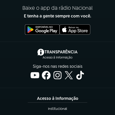
Baixe o app da rádio Nacional
E tenha a gente sempre com você.
(abre em nova aba)
TRANSPARÊNCIA
Acesso à Informação
Siga-nos nas redes sociais
Acesso à Informação
Institucional
(abre em nova aba)