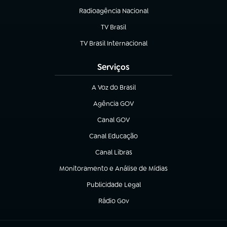
Radioagência Nacional
(abre em nova aba)
TV Brasil
(abre em nova aba)
TV Brasil Internacional
(abre em nova aba)
Serviços
A Voz do Brasil
(abre em nova aba)
Agência GOV
(abre em nova aba)
Canal GOV
(abre em nova aba)
Canal Educação
(abre em nova aba)
Canal Libras
(abre em nova aba)
Monitoramento e Análise de Mídias
(abre em nova aba)
Publicidade Legal
(abre em nova aba)
Rádio Gov
(abre em nova aba)