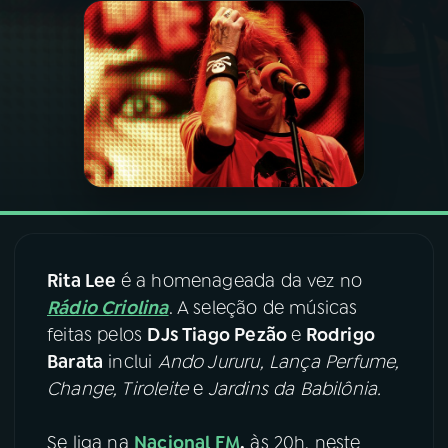
03
PROGRAMAÇÃO
04
PROGRAMAS
05
PODCASTS
06
VIDEOCASTS
Rita Lee
é a homenageada da vez no
Rádio Criolina
. A seleção de músicas
07
ÚLTIMAS
feitas pelos
DJs Tiago Pezão
e
Rodrigo
Barata
inclui
Ando Jururu, Lança Perfume,
08
FESTIVAL DE MÚSICA
Change, Tiroleite
e
Jardins da Babilônia.
Se liga na
Nacional FM
,
às 20h, neste
ACOMPANHE A RÁDIO NACIONAL