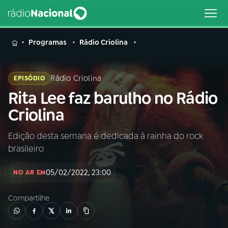
MENU
Programas
Rádio Criolina
Rádio Criolina
EPISÓDIO
Rita Lee faz barulho no Rádio
Buscar
na
Criolina
Rádio
Buscar
Nacional
Edição desta semana é dedicada à rainha do rock
brasileiro
AO VIVO
05/02/2022, 23:00
NO AR EM
01
INÍCIO
Compartilhe
02
A RÁDIO