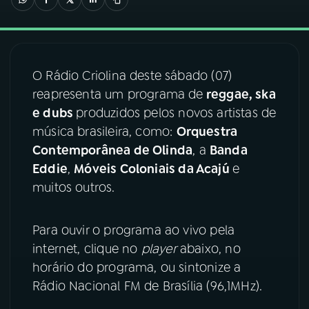
03
PROGRAMAÇÃO
O Rádio Criolina deste sábado (07)
04
PROGRAMAS
reapresenta um programa de
reggae, ska
e dubs
produzidos pelos novos artistas de
05
PODCASTS
música brasileira, como:
Orquestra
Contemporânea de Olinda
, a
Banda
Eddie
,
Móveis Coloniais da Acajú
e
06
VIDEOCASTS
muitos outros.
07
ÚLTIMAS
Para ouvir o programa ao vivo pela
internet, clique no
player
abaixo, no
08
FESTIVAL DE MÚSICA
horário do programa, ou sintonize a
Rádio Nacional FM de Brasília (96,1MHz).
ACOMPANHE A RÁDIO NACIONAL