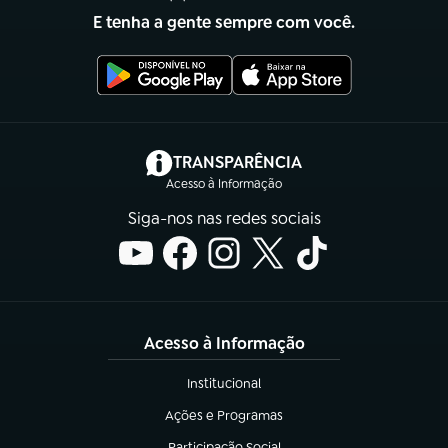
E tenha a gente sempre com você.
(abre em nova aba)
TRANSPARÊNCIA
Acesso à Informação
Siga-nos nas redes sociais
Acesso à Informação
Institucional
(abre em nova aba)
Ações e Programas
(abre em nova aba)
Participação Social