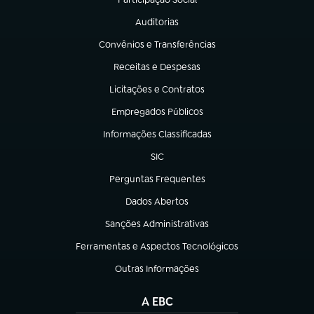
(abre em nova aba)
Auditorias
(abre em nova aba)
Convênios e Transferências
(abre em nova aba)
Receitas e Despesas
(abre em nova aba)
Licitações e Contratos
(abre em nova aba)
Empregados Públicos
(abre em nova aba)
Informações Classificadas
(abre em nova aba)
SIC
(abre em nova aba)
Perguntas Frequentes
(abre em nova aba)
Dados Abertos
(abre em nova aba)
Sanções Administrativas
(abre em nova aba)
Ferramentas e Aspectos Tecnológicos
(abre em nova aba)
Outras Informações
(abre em nova aba)
A EBC