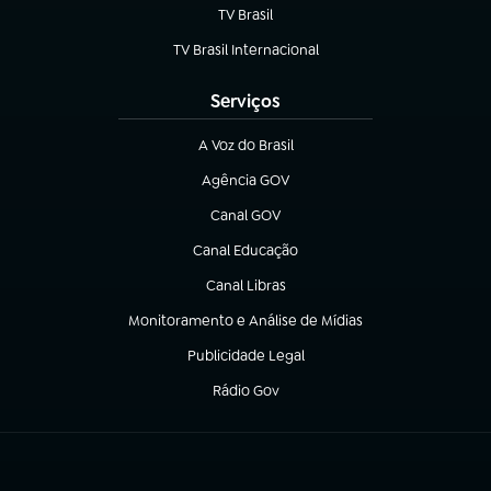
TV Brasil
(abre em nova aba)
TV Brasil Internacional
(abre em nova aba)
Serviços
A Voz do Brasil
(abre em nova aba)
Agência GOV
(abre em nova aba)
Canal GOV
(abre em nova aba)
Canal Educação
(abre em nova aba)
Canal Libras
(abre em nova aba)
Monitoramento e Análise de Mídias
(abre em nova aba)
Publicidade Legal
(abre em nova aba)
Rádio Gov
(abre em nova aba)