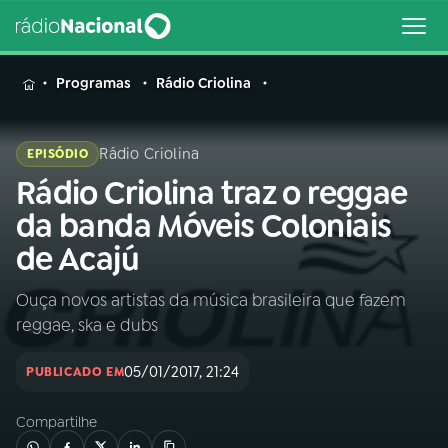
MENU
Programas
Rádio Criolina
Rádio Criolina
EPISÓDIO
Rádio Criolina traz o reggae
Buscar
na
da banda Móveis Coloniais
Rádio
Buscar
de Acajú
Nacional
Ouça novos artistas da música brasileira que fazem
AO VIVO
reggae, ska e dubs
01
INÍCIO
05/01/2017, 21:24
PUBLICADO EM
Compartilhe
02
A RÁDIO