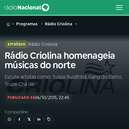
MENU
Programas
Rádio Criolina
Rádio Criolina
EPISÓDIO
Rádio Criolina homenageia
Buscar
na
músicas do norte
Rádio
Buscar
Nacional
Escute artistas como: Tulipa Ruiz(foto), Gang do Eletro,
Trupe Chá de
AO VIVO
16/10/2015, 22:45
PUBLICADO EM
01
INÍCIO
Compartilhe
02
A RÁDIO