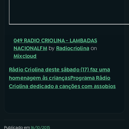
YouTube
Facebook
Instagram
X
049 RADIO CRIOLINA - LAMBADAS
TikTok
NACIONALFM
by
Radiocriolina
on
Mixcloud
Rádio Criolina deste sábado (17) faz uma
homenagem às crianças
Programa Rádio
Criolina dedicado a canções com assobios
Publicado em
16/10/2015