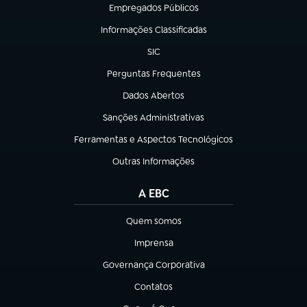
Empregados Públicos
(abre em nova aba)
Informações Classificadas
(abre em nova aba)
SIC
(abre em nova aba)
Perguntas Frequentes
(abre em nova aba)
Dados Abertos
(abre em nova aba)
Sanções Administrativas
(abre em nova aba)
Ferramentas e Aspectos Tecnológicos
(abre em nova aba)
Outras Informações
(abre em nova aba)
A EBC
Quem somos
(abre em nova aba)
Imprensa
(abre em nova aba)
Governança Corporativa
(abre em nova aba)
Contatos
(abre em nova aba)