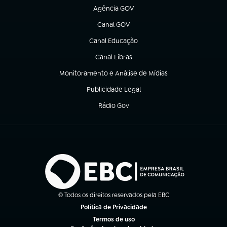
Agência GOV
(abre em nova aba)
Canal GOV
(abre em nova aba)
Canal Educação
(abre em nova aba)
Canal Libras
(abre em nova aba)
Monitoramento e Análise de Mídias
(abre em nova aba)
Publicidade Legal
(abre em nova aba)
Rádio Gov
(abre em nova aba)
© Todos os direitos reservados pela EBC
Política de Privacidade
(abre em nova aba)
Termos de uso
(abre em nova aba)