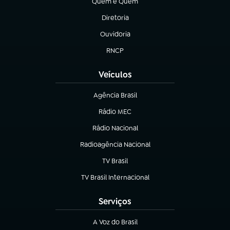
Quem é Quem
(abre em nova aba)
Diretoria
(abre em nova aba)
Ouvidoria
(abre em nova aba)
RNCP
(abre em nova aba)
Veículos
Agência Brasil
(abre em nova aba)
Rádio MEC
(abre em nova aba)
Rádio Nacional
Radioagência Nacional
(abre em nova aba)
TV Brasil
(abre em nova aba)
TV Brasil Internacional
(abre em nova aba)
Serviços
A Voz do Brasil
(abre em nova aba)