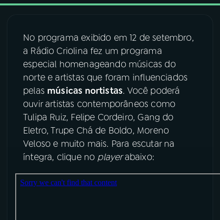
03
PROGRAMAÇÃO
No programa exibido em 12 de setembro,
a Rádio Criolina fez um programa
04
PROGRAMAS
especial homenageando músicas do
norte e artistas que foram influenciados
05
PODCASTS
pelas
músicas nortistas
. Você poderá
ouvir artistas contemporâneos como
Tulipa Ruiz, Felipe Cordeiro, Gang do
06
VIDEOCASTS
Eletro, Trupe Chá de Boldo, Moreno
Veloso e muito mais. Para escutar na
07
ÚLTIMAS
íntegra, clique no
player
abaixo:
08
FESTIVAL DE MÚSICA
ACOMPANHE A RÁDIO NACIONAL