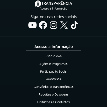
(abre em nova aba)
TRANSPARÊNCIA
Acesso à Informação
Siga-nos nas redes sociais
Acesso à Informação
Institucional
(abre em nova aba)
Ações e Programas
(abre em nova aba)
Participação Social
(abre em nova aba)
Auditorias
(abre em nova aba)
Convênios e Transferências
(abre em nova aba)
Receitas e Despesas
(abre em nova aba)
Licitações e Contratos
(abre em nova aba)