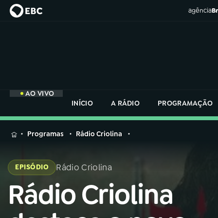
agência
Br
AO VIVO
INÍCIO
A RÁDIO
PROGRAMAÇÃO
MENU
Programas
Rádio Criolina
Buscar
na
Rádio Criolina
EPISÓDIO
Rádio
Buscar
Nacional
Rádio Criolina
Buscar
na
Rádio
AO VIVO