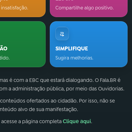
 insatisfação.
Compartilhe algo positivo.
ÇÃO
SIMPLIFIQUE
dido.
Sugira melhorias.
 mas é com a EBC que estará dialogando. O Fala.BR é
m a administração pública, por meio das Ouvidorias.
 conteúdos ofertados ao cidadão. Por isso, não se
onteúdo alvo de sua manifestação.
Clique aqui
, acesse a página completa
.