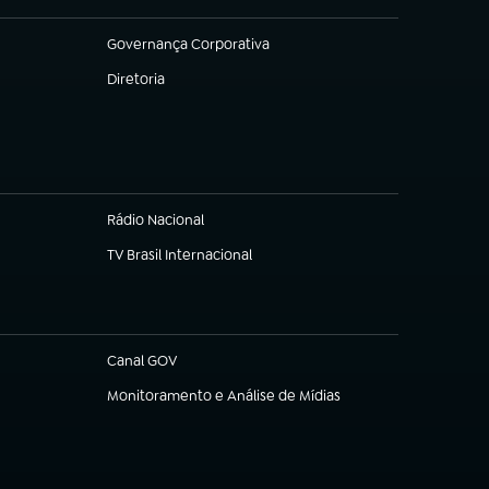
Governança Corporativa
(abre em nova aba)
Diretoria
(abre em nova aba)
Rádio Nacional
TV Brasil Internacional
(abre em nova aba)
Canal GOV
(abre em nova aba)
Monitoramento e Análise de Mídias
(abre em nova aba)