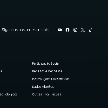
Siga-nos nas redes sociais
Participação Social
(abre em nova aba)
as
Receitas e Despesas
(abre em nova aba)
Informações Classificadas
(abre em nova aba)
Dados Abertos
(abre em nova aba)
Tecnológicos
Outras Informações
(abre em nova aba)