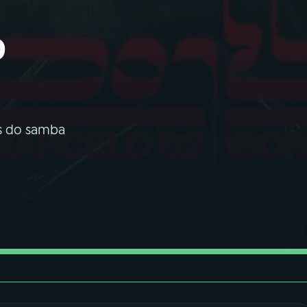
o
es do samba