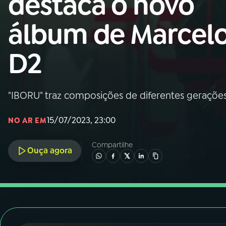
destaca o novo
Nacional
álbum de Marcel
01
INÍCIO
D2
02
A RÁDIO
"IBORU" traz composições de diferentes geraçõ
03
PROGRAMAÇÃO
15/07/2023, 23:00
NO AR EM
04
PROGRAMAS
Compartilhe
Ouça agora
05
PODCASTS
06
VIDEOCASTS