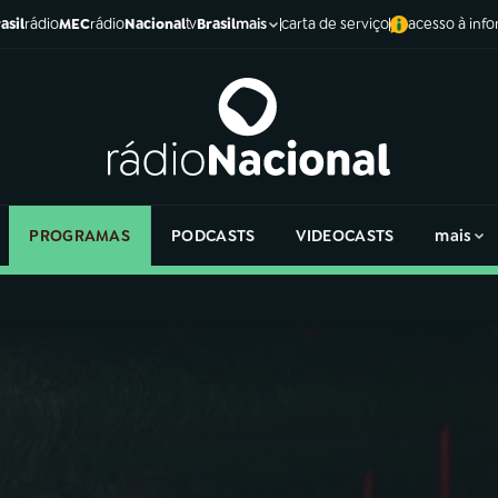
asil
rádio
MEC
rádio
Nacional
tv
Brasil
carta de serviço
acesso à inf
mais
PROGRAMAS
PODCASTS
VIDEOCASTS
mais