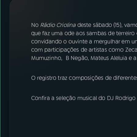
07
ÚLTIMAS
08
FESTIVAL DE MÚSICA
No
Rádio Criolina
deste sábado (15), vam
que faz uma ode aos sambas de terreiro 
convidando o ouvinte a mergulhar em um
ACOMPANHE A RÁDIO NACIONAL
com participações de artistas como Zeca
YouTube
Facebook
Mumuzinho, B Negão, Mateus Aleluia e 
Instagram
X
O registro traz composições de diferen
TikTok
Confira a seleção musical do DJ Rodrigo