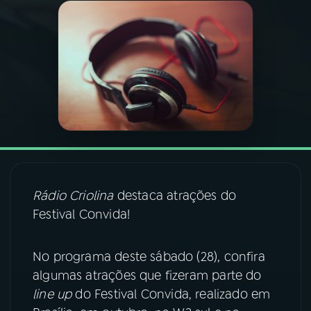
03
PROGRAMAÇÃO
04
PROGRAMAS
05
PODCASTS
06
VIDEOCASTS
Rádio Criolina
destaca atrações do
Festival Convida!
07
ÚLTIMAS
No programa deste sábado (28), confira
08
FESTIVAL DE MÚSICA
algumas atrações que fizeram parte do
line up
do Festival Convida, realizado em
ACOMPANHE A RÁDIO NACIONAL