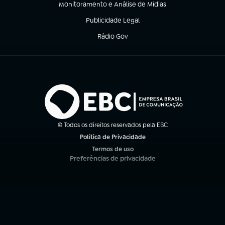
Monitoramento e Análise de Mídias
(abre em nova aba)
Publicidade Legal
(abre em nova aba)
Rádio Gov
(abre em nova aba)
© Todos os direitos reservados pela EBC
Política de Privacidade
(abre em nova aba)
Termos de uso
(abre em nova aba)
Preferências de privacidade