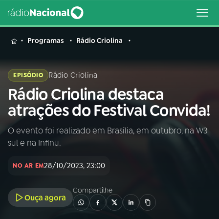
MENU
Programas
Rádio Criolina
Rádio Criolina
EPISÓDIO
Rádio Criolina destaca
Buscar
na
atrações do Festival Convida!
Rádio
Buscar
Nacional
O evento foi realizado em Brasília, em outubro, na W3
sul e na Infinu.
AO VIVO
28/10/2023, 23:00
NO AR EM
01
INÍCIO
Compartilhe
Ouça agora
02
A RÁDIO