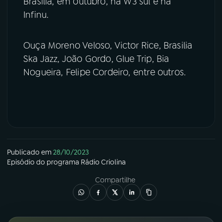
Brasília, em outubro, na W3 sul e na
Infinu.
YouTube
Facebook
Instagram
X
Ouça Moreno Veloso, Victor Rice, Brasilia
Ska Jazz, João Gordo, Glue Trip, Bia
TikTok
Nogueira, Felipe Cordeiro, entre outros.
Publicado em
28/10/2023
Episódio
do programa
Rádio Criolina
Compartilhe