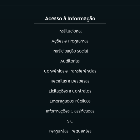
Acesso à Informação
Institucional
(abre em nova aba)
Ações e Programas
(abre em nova aba)
Participação Social
(abre em nova aba)
Auditorias
(abre em nova aba)
Convênios e Transferências
(abre em nova aba)
Receitas e Despesas
(abre em nova aba)
Licitações e Contratos
(abre em nova aba)
Empregados Públicos
(abre em nova aba)
Informações Classificadas
(abre em nova aba)
SIC
(abre em nova aba)
Perguntas Frequentes
(abre em nova aba)