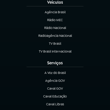
Veículos
Agência Brasil
(abre em nova aba)
Rádio MEC
(abre em nova aba)
Rádio Nacional
Radioagência Nacional
(abre em nova aba)
TV Brasil
(abre em nova aba)
TV Brasil Internacional
(abre em nova aba)
Serviços
A Voz do Brasil
(abre em nova aba)
Agência GOV
(abre em nova aba)
Canal GOV
(abre em nova aba)
Canal Educação
(abre em nova aba)
Canal Libras
(abre em nova aba)