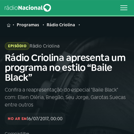
MENU
Programas
Rádio Criolina
Rádio Criolina
EPISÓDIO
Rádio Criolina apresenta um
Buscar
na
programa no estilo “Baile
Rádio
Buscar
Black”
Nacional
Confira a reapresentação do especial "Baile Black"
AO VIVO
com: Ellen Oléria, Bnegão, Seu Jorge, Garotas Suecas
entre outros
01
INÍCIO
16/07/2017, 00:00
NO AR EM
02
A RÁDIO
Compartilhe