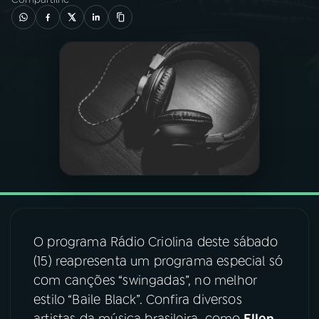
03
PROGRAMAÇÃO
04
PROGRAMAS
05
PODCASTS
06
VIDEOCASTS
07
ÚLTIMAS
O programa Rádio Criolina deste sábado
(15) reapresenta um programa especial só
08
FESTIVAL DE MÚSICA
com canções “swingadas”, no melhor
estilo “Baile Black”. Confira diversos
ACOMPANHE A RÁDIO NACIONAL
artistas da música brasileira, como
Ellen