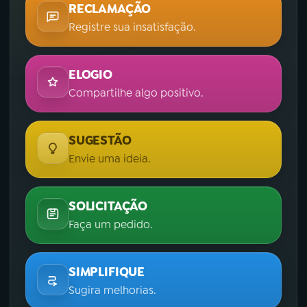
RECLAMAÇÃO
Registre sua insatisfação.
ELOGIO
Compartilhe algo positivo.
SUGESTÃO
Envie uma ideia.
SOLICITAÇÃO
Faça um pedido.
SIMPLIFIQUE
Sugira melhorias.