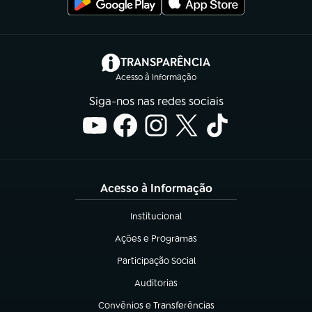
(abre em nova aba)
TRANSPARÊNCIA
Acesso à Informação
Siga-nos nas redes sociais
Acesso à Informação
Institucional
(abre em nova aba)
Ações e Programas
(abre em nova aba)
Participação Social
(abre em nova aba)
Auditorias
(abre em nova aba)
Convênios e Transferências
(abre em nova aba)