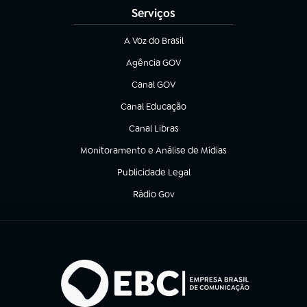
Serviços
A Voz do Brasil
(abre em nova aba)
Agência GOV
(abre em nova aba)
Canal GOV
(abre em nova aba)
Canal Educação
(abre em nova aba)
Canal Libras
(abre em nova aba)
Monitoramento e Análise de Mídias
(abre em nova aba)
Publicidade Legal
(abre em nova aba)
Rádio Gov
(abre em nova aba)