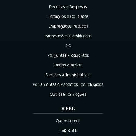
Receitas e Despesas
(abre em nova aba)
Licitações e Contratos
(abre em nova aba)
Empregados Públicos
(abre em nova aba)
Informações Classificadas
(abre em nova aba)
SIC
(abre em nova aba)
Perguntas Frequentes
(abre em nova aba)
Dados Abertos
(abre em nova aba)
Sanções Administrativas
(abre em nova aba)
Ferramentas e Aspectos Tecnológicos
(abre em nova aba)
Outras Informações
(abre em nova aba)
A EBC
Quem somos
(abre em nova aba)
Imprensa
(abre em nova aba)