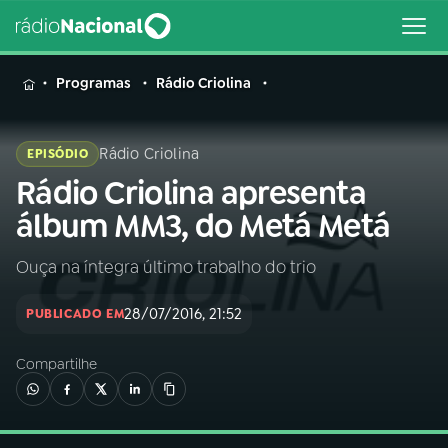
MENU
Programas
Rádio Criolina
Rádio Criolina
EPISÓDIO
Rádio Criolina apresenta
Buscar
na
álbum MM3, do Metá Metá
Rádio
Buscar
Nacional
Ouça na íntegra último trabalho do trio
AO VIVO
28/07/2016, 21:52
PUBLICADO EM
Compartilhe
01
INÍCIO
02
A RÁDIO