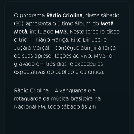
03
PROGRAMAÇÃO
O programa
Rádio Criolina
, deste sábado
(30), apresenta o último álbum do
Metá
Metá
, intitulado
MM3
. Neste terceiro disco
04
PROGRAMAS
o trio - Thiago França, Kiko Dinucci e
Juçara Marçal - consegue atingir a força
05
PODCASTS
de suas apresentações ao vivo. MM3 foi
gravado em três dias e excedeu as
expectativas do público e da crítica.
06
VIDEOCASTS
Rádio Criolina – A vanguarda e a
07
ÚLTIMAS
retaguarda da música brasileira na
Nacional FM, todo sábado às 21h
08
FESTIVAL DE MÚSICA
ACOMPANHE A RÁDIO NACIONAL