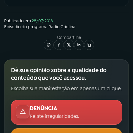
YouTube
Facebook
Publicado em
28/07/2016
Instagram
X
Episódio
do programa
Rádio Criolina
Compartilhe
TikTok
Dê sua opinião sobre a qualidade do
conteúdo que você acessou.
Escolha sua manifestação em apenas um clique.
DENÚNCIA
Relate irregularidades.