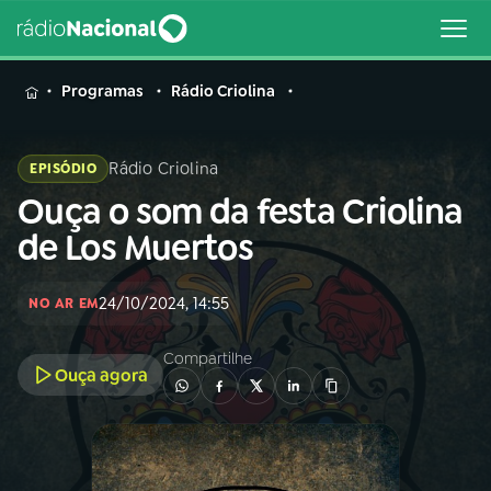
MENU
Programas
Rádio Criolina
Rádio Criolina
EPISÓDIO
Ouça o som da festa Criolina
Buscar
na
de Los Muertos
Rádio
Buscar
Nacional
24/10/2024, 14:55
NO AR EM
AO VIVO
Compartilhe
Ouça agora
01
INÍCIO
02
A RÁDIO