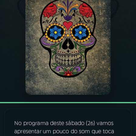
03
PROGRAMAÇÃO
04
PROGRAMAS
05
PODCASTS
06
VIDEOCASTS
07
ÚLTIMAS
08
FESTIVAL DE MÚSICA
No programa deste sábado (26) vamos
apresentar um pouco do som que toca
ACOMPANHE A RÁDIO NACIONAL