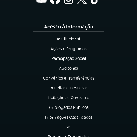
Acesso à Informação
Institucional
(abre em nova aba)
Ações e Programas
(abre em nova aba)
Participação Social
(abre em nova aba)
Auditorias
(abre em nova aba)
Convênios e Transferências
(abre em nova aba)
Receitas e Despesas
(abre em nova aba)
Licitações e Contratos
(abre em nova aba)
Empregados Públicos
(abre em nova aba)
Informações Classificadas
(abre em nova aba)
SIC
(abre em nova aba)
Perguntas Frequentes