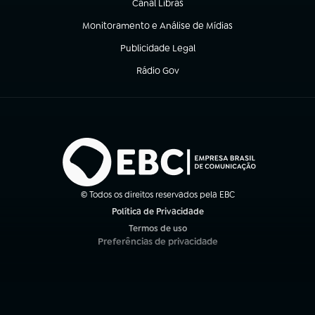
Canal Libras
(abre em nova aba)
Monitoramento e Análise de Mídias
(abre em nova aba)
Publicidade Legal
(abre em nova aba)
Rádio Gov
(abre em nova aba)
© Todos os direitos reservados pela EBC
Política de Privacidade
(abre em nova aba)
Termos de uso
(abre em nova aba)
Preferências de privacidade