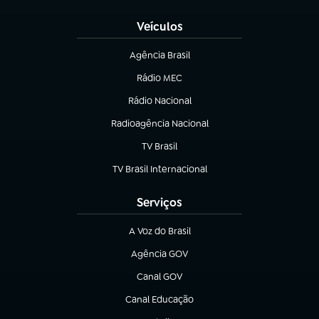
Veículos
Agência Brasil
(abre em nova aba)
Rádio MEC
(abre em nova aba)
Rádio Nacional
Radioagência Nacional
(abre em nova aba)
TV Brasil
(abre em nova aba)
TV Brasil Internacional
(abre em nova aba)
Serviços
A Voz do Brasil
(abre em nova aba)
Agência GOV
(abre em nova aba)
Canal GOV
(abre em nova aba)
Canal Educação
(abre em nova aba)