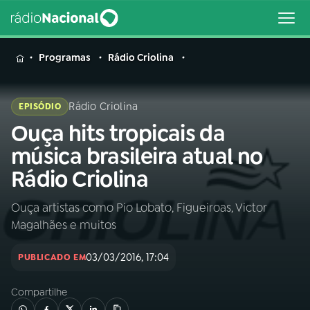
MENU
Programas
Rádio Criolina
Rádio Criolina
EPISÓDIO
Ouça hits tropicais da
Buscar
na
música brasileira atual no
Rádio
Buscar
Rádio Criolina
Nacional
Ouça artistas como Pio Lobato, Figueiroas, Victor
AO VIVO
Magalhães e muitos
01
INÍCIO
03/03/2016, 17:04
PUBLICADO EM
Compartilhe
02
A RÁDIO