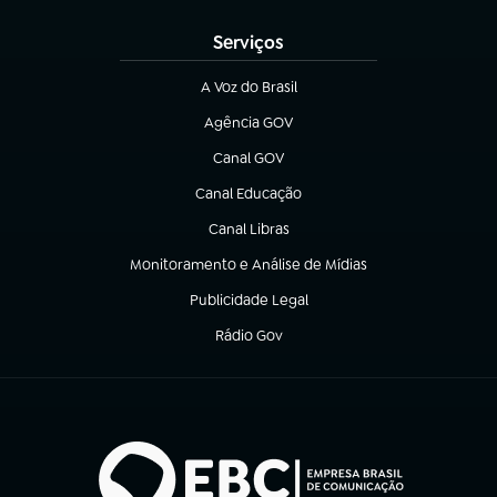
Serviços
A Voz do Brasil
(abre em nova aba)
Agência GOV
(abre em nova aba)
Canal GOV
(abre em nova aba)
Canal Educação
(abre em nova aba)
Canal Libras
(abre em nova aba)
Monitoramento e Análise de Mídias
(abre em nova aba)
Publicidade Legal
(abre em nova aba)
Rádio Gov
(abre em nova aba)