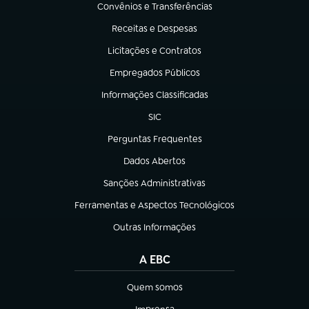
Convênios e Transferências
(abre em nova aba)
Receitas e Despesas
(abre em nova aba)
Licitações e Contratos
(abre em nova aba)
Empregados Públicos
(abre em nova aba)
Informações Classificadas
(abre em nova aba)
SIC
(abre em nova aba)
Perguntas Frequentes
(abre em nova aba)
Dados Abertos
(abre em nova aba)
Sanções Administrativas
(abre em nova aba)
Ferramentas e Aspectos Tecnológicos
(abre em nova aba)
Outras Informações
(abre em nova aba)
A EBC
Quem somos
(abre em nova aba)