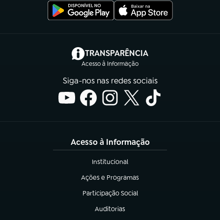
(abre em nova aba)
TRANSPARÊNCIA
Acesso à Informação
Siga-nos nas redes sociais
Acesso à Informação
Institucional
(abre em nova aba)
Ações e Programas
(abre em nova aba)
Participação Social
(abre em nova aba)
Auditorias
(abre em nova aba)