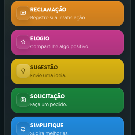
RECLAMAÇÃO
Registre sua insatisfação.
ELOGIO
Compartilhe algo positivo.
SUGESTÃO
Envie uma ideia.
SOLICITAÇÃO
Faça um pedido.
SIMPLIFIQUE
Sugira melhorias.