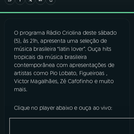
03
PROGRAMAÇÃO
O programa Rádio Criolina deste sábado
04
PROGRAMAS
(5), às 21h, apresenta uma seleção de
música brasileira “latin lover”. Ouça hits
05
PODCASTS
tropicais da música brasileira
contemporânea com apresentações de
artistas como Pio Lobato, Figueiroas ,
06
VIDEOCASTS
Victor Magalhães, Zé Cafofinho e muito
mais.
07
ÚLTIMAS
Clique no player abaixo e ouça ao vivo:
08
FESTIVAL DE MÚSICA
ACOMPANHE A RÁDIO NACIONAL