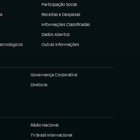
Participação Social
(abre em nova aba)
as
Receitas e Despesas
(abre em nova aba)
Informações Classificadas
(abre em nova aba)
Dados Abertos
(abre em nova aba)
Tecnológicos
Outras Informações
(abre em nova aba)
Governança Corporativa
(abre em nova aba)
Diretoria
(abre em nova aba)
Rádio Nacional
TV Brasil Internacional
(abre em nova aba)