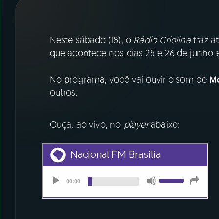
07
ÚLTIMAS
08
FESTIVAL DE MÚSICA
Neste sábado (18), o
Rádio Criolina
traz a
que acontece nos dias 25 e 26 de junho e
ACOMPANHE A RÁDIO NACIONAL
No programa, você vai ouvir o som de
Mo
YouTube
Facebook
outros.
Instagram
X
Ouça, ao vivo, no
player
abaixo:
TikTok