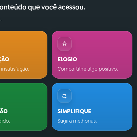
conteúdo que você acessou.
.
ÇÃO
ELOGIO
 insatisfação.
Compartilhe algo positivo.
ÇÃO
SIMPLIFIQUE
dido.
Sugira melhorias.