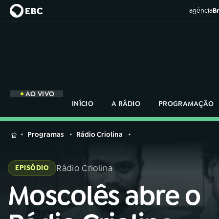
agência
Br
AO VIVO
INÍCIO
A RÁDIO
PROGRAMAÇÃO
MENU
Programas
Rádio Criolina
Buscar
na
Rádio Criolina
EPISÓDIO
Rádio
Buscar
Nacional
Moscolês abre o
Buscar
na
Rádio
AO VIVO