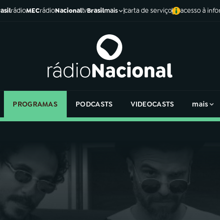
asil
rádio
MEC
rádio
Nacional
tv
Brasil
carta de serviço
acesso à inf
mais
PROGRAMAS
PODCASTS
VIDEOCASTS
mais