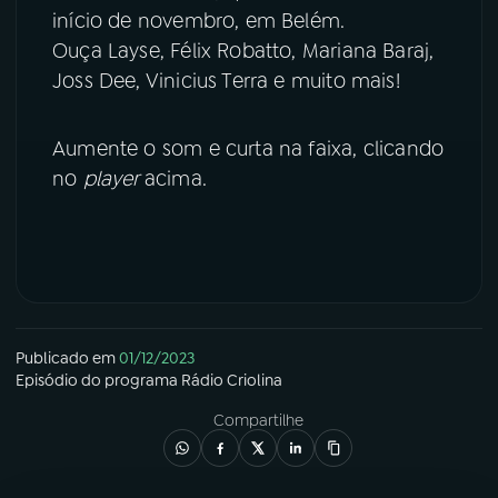
início de novembro, em Belém.
YouTube
Facebook
Ouça Layse, Félix Robatto, Mariana Baraj,
Joss Dee, Vinicius Terra e muito mais!
Instagram
X
Aumente o som e curta na faixa, clicando
TikTok
no
player
acima.
Publicado em
01/12/2023
Episódio
do programa
Rádio Criolina
Compartilhe