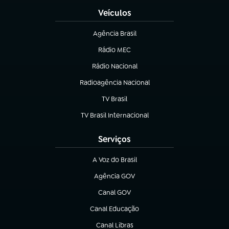
Veículos
Agência Brasil
(abre em nova aba)
Rádio MEC
(abre em nova aba)
Rádio Nacional
Radioagência Nacional
(abre em nova aba)
TV Brasil
(abre em nova aba)
TV Brasil Internacional
(abre em nova aba)
Serviços
A Voz do Brasil
(abre em nova aba)
Agência GOV
(abre em nova aba)
Canal GOV
(abre em nova aba)
Canal Educação
(abre em nova aba)
Canal Libras
(abre em nova aba)