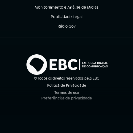
Monitoramento e Análise de Mídias
(abre em nova aba)
Publicidade Legal
(abre em nova aba)
Rádio Gov
(abre em nova aba)
© Todos os direitos reservados pela EBC
Política de Privacidade
(abre em nova aba)
Termos de uso
(abre em nova aba)
Preferências de privacidade