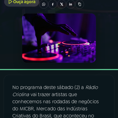
Ouça agora
03
PROGRAMAÇÃO
04
PROGRAMAS
05
PODCASTS
06
VIDEOCASTS
07
ÚLTIMAS
No programa deste sábado (2) a
Rádio
Criolina
vai trazer artistas que
08
FESTIVAL DE MÚSICA
conhecemos nas rodadas de negócios
do MICBR, Mercado das Indústrias
Criativas do Brasil, que aconteceu no
ACOMPANHE A RÁDIO NACIONAL