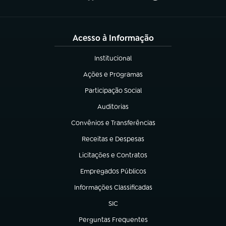
Acesso à Informação
Institucional
(abre em nova aba)
Ações e Programas
(abre em nova aba)
Participação Social
(abre em nova aba)
Auditorias
(abre em nova aba)
Convênios e Transferências
(abre em nova aba)
Receitas e Despesas
(abre em nova aba)
Licitações e Contratos
(abre em nova aba)
Empregados Públicos
(abre em nova aba)
Informações Classificadas
(abre em nova aba)
SIC
(abre em nova aba)
Perguntas Frequentes
(abre em nova aba)