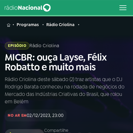
MENU
Programas
Rádio Criolina
Rádio Criolina
EPISÓDIO
MICBR: ouça Layse, Félix
Buscar
na
Robatto e muito mais
Rádio
Buscar
Nacional
Rádio Criolina deste sábado (2) traz artistas que o DJ
Rodrigo Barata conheceu na rodada de negócios do
AO VIVO
Mercado das Indústrias Criativas do Brasil, que rolou
em Belém
01
INÍCIO
02/12/2023, 23:00
NO AR EM
02
A RÁDIO
Compartilhe