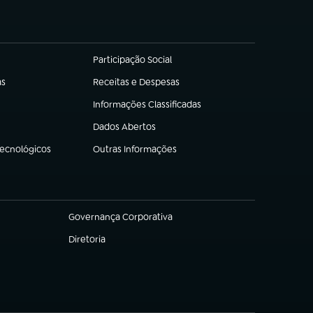
Participação Social
(abre em nova aba)
as
Receitas e Despesas
(abre em nova aba)
Informações Classificadas
(abre em nova aba)
Dados Abertos
(abre em nova aba)
Tecnológicos
Outras Informações
(abre em nova aba)
Governança Corporativa
(abre em nova aba)
Diretoria
(abre em nova aba)