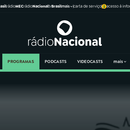
asil
rádio
MEC
rádio
Nacional
tv
Brasil
carta de serviço
acesso à inf
mais
PROGRAMAS
PODCASTS
VIDEOCASTS
mais