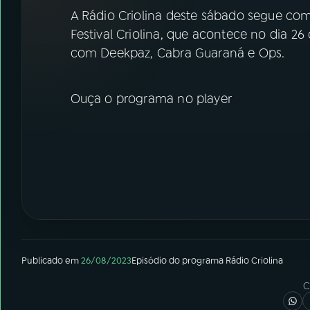
07
ÚLTIMAS
A Rádio Criolina deste sábado segue com
Festival Criolina, que acontece no dia 26
08
FESTIVAL DE MÚSICA
com Deekpaz, Cabra Guaraná e Ops.
ACOMPANHE A RÁDIO NACIONAL
Ouça o programa no player
YouTube
Facebook
Instagram
X
TikTok
Publicado em
26/08/2023
Episódio
do programa
Rádio Criolina
C