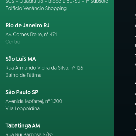
SCS – Quadra 08 – Bloco B 50/60 – 1º Subsolo
Edifício Venâncio Shopping
Rio de Janeiro RJ
Av. Gomes Freire, n° 474
Centro
São Luís MA
Rua Armando Vieira da Silva, nº 126
Bairro de Fátima
São Paulo SP
Avenida Mofarrej, nº 1.200
Vila Leopoldina
Tabatinga AM
Rua Rui Barbosa S/Nº