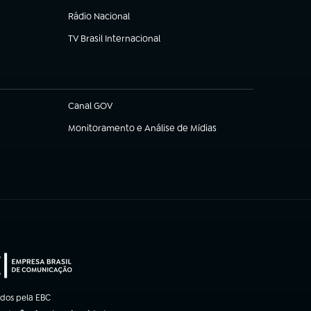
Rádio Nacional
TV Brasil Internacional
(abre em nova aba)
Canal GOV
(abre em nova aba)
Monitoramento e Análise de Mídias
(abre em nova aba)
ados pela EBC