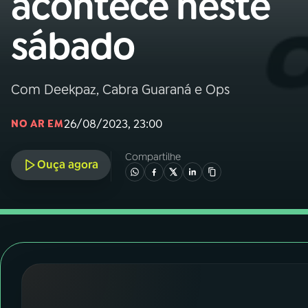
acontece neste
Nacional
sábado
01
INÍCIO
02
A RÁDIO
Com Deekpaz, Cabra Guaraná e Ops
26/08/2023, 23:00
NO AR EM
03
PROGRAMAÇÃO
Compartilhe
Ouça agora
04
PROGRAMAS
05
PODCASTS
06
VIDEOCASTS