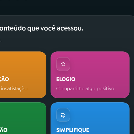
conteúdo que você acessou.
.
ÇÃO
ELOGIO
 insatisfação.
Compartilhe algo positivo.
ÇÃO
SIMPLIFIQUE