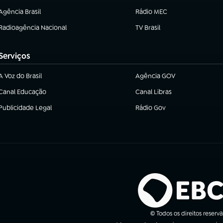
Agência Brasil
Rádio MEC
(abre em nova aba)
(abre em nova aba)
Radioagência Nacional
TV Brasil
(abre em nova aba)
(abre em nova aba)
Serviços
A Voz do Brasil
Agência GOV
(abre em nova aba)
(abre em nova aba)
Canal Educação
Canal Libras
(abre em nova aba)
(abre em nova aba)
Publicidade Legal
Rádio Gov
(abre em nova aba)
(abre em nova aba)
© Todos os direitos reserv