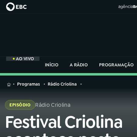
agência
Br
AO VIVO
INÍCIO
A RÁDIO
PROGRAMAÇÃO
MENU
Programas
Rádio Criolina
Buscar
na
Rádio Criolina
EPISÓDIO
Rádio
Buscar
Nacional
Festival Criolina
Buscar
na
Rádio
AO VIVO