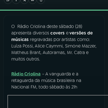
03
PROGRAMAÇÃO
O Rádio Criolina deste sábado (28)
04
PROGRAMAS
apresenta diversos
covers
e
versões de
músicas
regravadas por artistas como:
05
PODCASTS
Luíza Possi, Alice Caymmi, Simone Mazzer,
Matheus Brant, Autoramas, Mr. Catra e
muitos outros.
06
VIDEOCASTS
Rádio Criolina
– A vanguarda e a
07
ÚLTIMAS
retaguarda da música brasileira na
Nacional FM, todo sábado às 21h
08
FESTIVAL DE MÚSICA
ACOMPANHE A RÁDIO NACIONAL