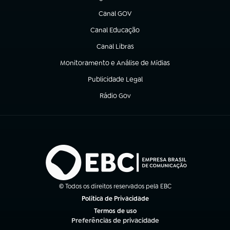
(abre em nova aba)
Canal GOV
(abre em nova aba)
Canal Educação
(abre em nova aba)
Canal Libras
(abre em nova aba)
Monitoramento e Análise de Mídias
(abre em nova aba)
Publicidade Legal
(abre em nova aba)
Rádio Gov
(abre em nova aba)
© Todos os direitos reservados pela EBC
Política de Privacidade
(abre em nova aba)
Termos de uso
(abre em nova aba)
Preferências de privacidade