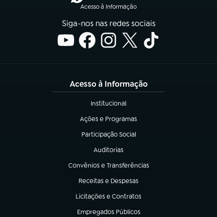
Acesso à Informação
Siga-nos nas redes sociais
Acesso à Informação
Institucional
(abre em nova aba)
Ações e Programas
(abre em nova aba)
Participação Social
(abre em nova aba)
Auditorias
(abre em nova aba)
Convênios e Transferências
(abre em nova aba)
Receitas e Despesas
(abre em nova aba)
Licitações e Contratos
(abre em nova aba)
Empregados Públicos
(abre em nova aba)