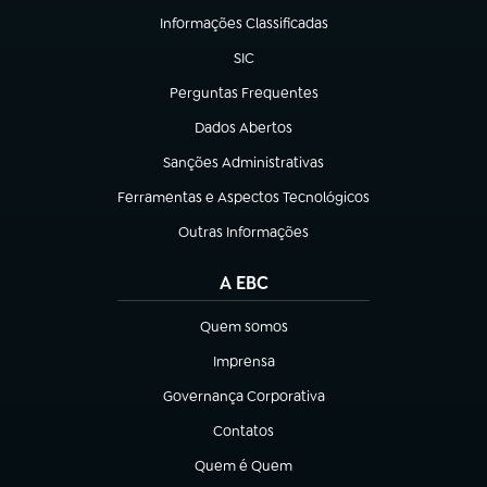
Informações Classificadas
(abre em nova aba)
SIC
(abre em nova aba)
Perguntas Frequentes
(abre em nova aba)
Dados Abertos
(abre em nova aba)
Sanções Administrativas
(abre em nova aba)
Ferramentas e Aspectos Tecnológicos
(abre em nova aba)
Outras Informações
(abre em nova aba)
A EBC
Quem somos
(abre em nova aba)
Imprensa
(abre em nova aba)
Governança Corporativa
(abre em nova aba)
Contatos
(abre em nova aba)
Quem é Quem
(abre em nova aba)