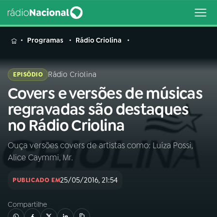
MENU
Programas
Rádio Criolina
Rádio Criolina
EPISÓDIO
Covers e versões de músicas
Buscar
na
regravadas são destaques
Rádio
Buscar
no Rádio Criolina
Nacional
Ouça versões covers de artistas como: Luíza Possi,
AO VIVO
Alice Caymmi, Mr.
01
INÍCIO
25/05/2016, 21:54
PUBLICADO EM
Compartilhe
02
A RÁDIO