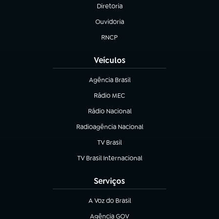
Diretoria
(abre em nova aba)
Ouvidoria
(abre em nova aba)
RNCP
(abre em nova aba)
Veículos
Agência Brasil
(abre em nova aba)
Rádio MEC
(abre em nova aba)
Rádio Nacional
Radioagência Nacional
(abre em nova aba)
TV Brasil
(abre em nova aba)
TV Brasil Internacional
(abre em nova aba)
Serviços
A Voz do Brasil
(abre em nova aba)
Agência GOV